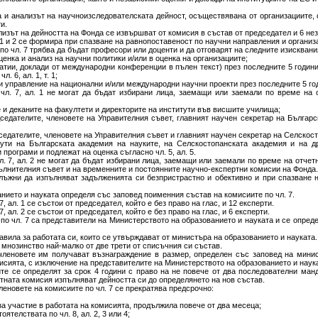
а и анализът на научноизследователската дейност, осъществявана от организациите,
и.
лизът на дейността на Фонда се извършват от комисия в състав от председател и 6 не
 1 и 2 се формира при спазване на равнопоставеност по научни направления и организ
по чл. 7 трябва да бъдат професори или доценти и да отговарят на следните изисквани
ценка и анализ на научни политики и/или в оценка на организациите;
статии, доклади от международни конференции в пълен текст) през последните 5 годи
. 6, ал. 1, т. 1;
ли управление на национални и/или международни научни проекти през последните 5 го
 чл. 7, ал. 1 не могат да бъдат избирани лица, заемащи или заемали по време на
е и деканите на факултети и директорите на институти във висшите училища;
дседателите, членовете на Управителния съвет, главният научен секретар на Българс
седателите, членовете на Управителния съвет и главният научен секретар на Селскос
тути на Българската академия на науките, на Селскостопанската академия и на др
програми и подлежат на оценка съгласно чл. 5, ал. 5.
л. 7, ал. 2 не могат да бъдат избирани лица, заемащи или заемали по време на отче
ълнителния съвет и на временните и постоянните научно-експертни комисии на Фонда.
длъжни да изпълняват задълженията си безпристрастно и обективно и при спазване 
нието и науката определя със заповед поименния състав на комисиите по чл. 7.
, ал. 1 се състои от председател, който е без право на глас, и 12 експерти.
, ал. 2 се състои от председател, който е без право на глас, и 6 експерти.
по чл. 7 са представители на Министерството на образованието и науката и се опред
равила за работата си, които се утвърждават от министъра на образованието и науката.
мнозинство най-малко от две трети от списъчния си състав.
 членовете им получават възнаграждение в размер, определен със заповед на мини
сията, с изключение на представителите на Министерството на образованието и наук
те се определят за срок 4 години с право на не повече от два последователни ман
тната комисия изпълняват дейността си до определянето на нов състав.
леновете на комисиите по чл. 7 се прекратява предсрочно:
а участие в работата на комисията, продължила повече от два месеца;
оятелствата по чл. 8, ал. 2, 3 или 4;