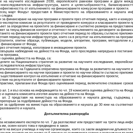
ие на научните изследвания 2030, европейските рамкови програми и други межд
ноизследователска инфраструктура, както и целесъобразността, балансираност
 ефективността от изпълнението на финансираните конкурсни програми и проекти.
сец март Фондът предоставя в Министерството на образованието и науката ин
о следва:
и за финансиране на научни програми и проекти през отчетния период, както и конкур
о-експертни комисии за резултатите от проведените конкурси и класираните проекти п
ъвет за определяне на проектите за финансиране и съответно размера на предоставен
вет за текущ финансов контрол и отчетност по изпълнението на договорите за финанс
итането на финансираните проекти през отчетния период по образец съгласно приложе
четния период научни инфраструктури, които са в резултат на изпълнението на програм
(патенти, опитни образци, публикации, модели, алгоритми, програми, методологии и д
, финансирани от Фонда;
през отчетния период, използвани в иновационни проекти.
 извършва наблюдение на дейността на Фонда, като проследява напредъка в постигане
на програма.
е оценява дейността на Фонда, са:
 целите на Националната стратегия за развитие на научните изследвания, европейски
изследователска инфраструктура;
изпълнението на Годишната оперативна програма на Фонда за развитието на научните и
 на финансирането на научни програми и проекти по научни области съгласно приложе
осъществявания контрол на изпълнение и отчитане на финансираните проекти;
ствие на резултатите от финансираните проекти;
 практики, прилагани във Фонда през оценявания период, включително спазване сроко
по ал. 1 и въз основа на информацията по чл. 19 комисията оценява дейността на Фонд
 и оценката комисията изготвя анализ на дейността на Фонда.
, ал. 2 представя на министъра на образованието и науката доклад, съдържащ а
препоръки за подобряване дейността на Фонда.
авя за одобрение на министъра на образованието и науката до 30 юни на съответнат
разованието и науката.
Допълнителна разпоредба
к:
за независимите експерти по чл. 7 да разгласяват или предоставят на трети лица инф
им, освен когато това е предвидено в закон.
лите на висши училища и научни организации, които са заели академични длъжности и
 трудов договор не по-малко от 6 месеца от оценяваната година и получаващи възна