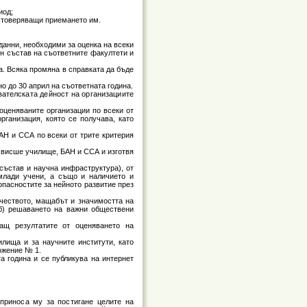
иод;
остоверяващи приемането им.
 данни, необходими за оценка на всеки
ен състав на съответните факултети и
а. Всяка промяна в справката да бъде
но до 30 април на съответната година.
ователската дейност на организациите
оценяваните организации по всеки от
рганизация, която се получава, като
АН и ССА по всеки от трите критерия
о висше училище, БАН и ССА и изготвя
състав и научна инфраструктура), от
 млади учени, а също и наличието и
опасностите за нейното развитие през
ачеството, мащабът и значимостта на
(б) решаването на важни обществени
ащ резултатите от оценяването на
лища и за научните институти, като
ожение № 1.
а година и се публикува на интернет
приноса му за постигане целите на