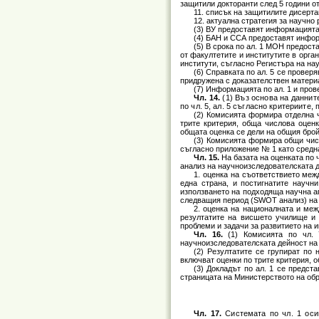
защитили докторанти след 5 години о
11. списък на защитилите дисерта
12. актуална стратегия за научно
(3) ВУ предоставят информацията 
(4) БАН и ССА предоставят информ
(5) В срока по ал. 1 МОН предост
от факултетите и институтите в орга
институти, съгласно Регистъра на на
(6) Справката по ал. 5 се провер
придружена с доказателствен материа
(7) Информацията по ал. 1 и прове
Чл. 14.
(1) Въз основа на данните
по чл. 5, ал. 5 съгласно критериите
(2) Комисията формира отделна ч
трите критерия, обща числова оценк
общата оценка се дели на общия брой
(3) Комисията формира общи чис
съгласно приложение № 1 като средна
Чл. 15.
На базата на оценката по 
анализ на научноизследователската д
1. оценка на съответствието меж
една страна, и постигнатите научн
използването на подходяща научна ап
следващия период (SWOT анализ) на 
2. оценка на националната и ме
резултатите на висшето училище и 
проблеми и задачи за развитието на 
Чл. 16.
(1) Комисията по чл. 
научноизследователската дейност на 
(2) Резултатите се групират по
включват оценки по трите критерия, 
(3) Докладът по ал. 1 се предст
страницата на Министерството на обр
Чл. 17.
Системата по чл. 1 оси