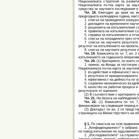
Националната стратегия за развит
Националната пътна карта за науч
средства за научните изследвания и
Чл. 18.
Ежегодно до края на ме
предходната календарна година, какт
1. списък на проведените конкурс
2. докладите на временните научн
3. решенията на изпълнителния с
4. правилата на изпълнителния съ
5. справка за изпълнението и отч
6. списък на изградените през от
7. списък на научните резултати 
резултат на изпълнението на проекти
8. списък на научните резултати 
Чл. 19.
Комисията по чл. 7, ал. 2
изпълнението на годишната оператив
Чл. 20.
(1) Критериите, по които с
1. принос на Фонда за постигане
Националната пътна карта за научно
2. въздействие и ефикасност на 
3. резултати от приоритизирането
4. ефективност на дейността по 
5. социално-икономическо въздей
6. качество на работни процеси и
резултатите от оценките.
(2) В съответствие с критериите 
Чл. 21.
На базата на наблюдението
Чл. 22.
(1) Комисията по чл. 7
финансиране на следващия период и 
(2) Докладът по ал. 1 се предст
страницата на Министерството на об
§ 1.
По смисъла на този правилни
1. „Конфиденциалност“ е забрана 
по повод изпълнение на задълженията 
2. „Изследователите“ са служите
научна степен „доктор“, работещи на