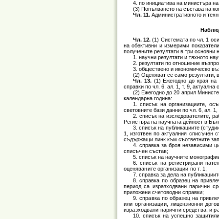
4. по инициатива на министъра на
(3) Попълването на състава на ко
Чл. 11.
Административното и техни
Наблюд
Чл. 12.
(1) Системата по чл. 1 ос
на обективни и измерими показатели
получените резултати в три основни 
1. научни резултати и тяхното на
2. резултати по отношение възпр
3. обществено и икономическо въ
(2) Оценяват се само резултати, 
Чл. 13.
(1) Ежегодно до края на
справки по чл. 6, ал. 1, т. 9, актуа
(2) Ежегодно до 20 април Минист
календарна година:
1. списък на организациите, ос
световните бази данни по чл. 6, ал. 1, т
2. списък на изследователите, р
Регистъра на научната дейност в Бъл
3. списък на публикациите (студи
1, изготвен по актуалния списъчен 
съдържащи линк към съответните зап
4. справка за броя независими ц
списъчен състав;
5. списък на научните монографии
6. списък на регистрирани пате
оценяваните организации по т. 1;
7. справка за дела на публикации
8. справка по образец на привле
период са изразходвани парични ср
приложени счетоводни справки;
9. справка по образец на привле
или организации, лицензионни дого
изразходвани парични средства, и р
10. списък на успешно защитили