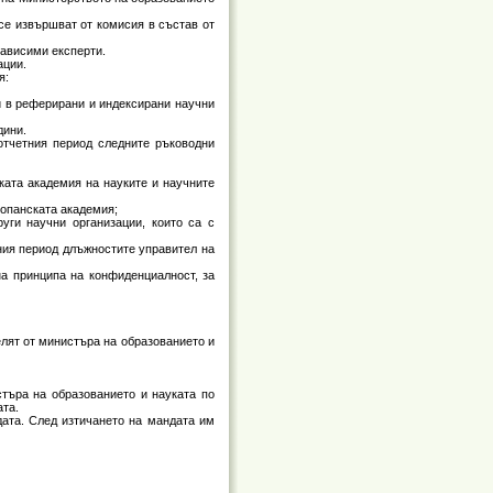
 се извършват от комисия в състав от
зависими експерти.
ации.
я:
ни в реферирани и индексирани научни
дини.
 отчетния период следните ръководни
ката академия на науките и научните
топанската академия;
уги научни организации, които са с
тния период длъжностите управител на
на принципа на конфиденциалност, за
елят от министъра на образованието и
стъра на образованието и науката по
ата.
дата. След изтичането на мандата им