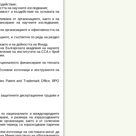
здействие;
астта на научните изследвания;
чимост и въздействие на основата на
вявана от организациите, както и на
ансиране на научните изследвания,
 на организациите и ефективността на
циите, и съответно по реда на раздел
както и на дейността на Фонда.
 на Българската академия на науките
лючение на институтите на ССА с брой
ми.
туционалното финансиране на тяхната
 Основни източници и инструменти на
tates Patent and Trademark Office, BPO
на защитените дисертационни трудове и
а по националните и международните
иране, и размера на изразходваните
и организации, както и от сключени
тния период са изразходвани парични
лни източници на системата могат да
и на Министерството на образованието