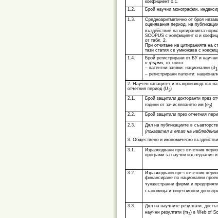
коефициент 0,1.
1.2.
Брой научни монографии, индексир
1.3.
Средноаритметично от броя незави
оценявания период, на публикации
въздействие на цитиранията норма
SCOPUS
с коефициент
α
и коефи
от табл. 2.
При отчитане на цитиранията на с
тази статия се умножава с коефиц
1.4.
Брой регистрирани от ВУ и научни
с фирми
, от които:
– патентни заявки: национални (
d
1
– регистрирани патенти: националн
2. Научен капацитет и възпроизводство н
отчетния период (U
)
2
2.1
.
Брой защитили докторанти през отч
години от зачисляването им (е
)
2
2.2.
Брой защитили през отчетния перио
2.3.
Дял на публикациите в съавторство
(показател в етап на наблюдение
3. Обществено и икономическо въздействи
3.1.
Изразходвани през отчетния перио
програми за научни изследвания и
3.2.
Изразходвани през отчетния перио
финансиране по национални проект
чуждестранни фирми и предприятия
становища и лицензионни договори
3.3.
Дял на научните резултати, достъ
научни резултати (m
) в Web of 
2