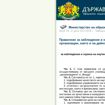
Министерство на образов
брой: 54, от дата 29.6.2018 г. Офи
Правилник за наблюдение и о
организации, както и на дей
за наблюдение и оценка на научн
Чл. 1.
С този правилник се ур
осъществявана от висшите училища 
„организациите“ и „Фонда“.
Чл. 2.
Системата по чл. 1, нарича
1. подобряване качеството на на
2. подобряване управлението на 
3. отчетност на резултатите от 
институции, които я финансират, какт
Чл. 3.
Основна цел на системата
постигане на качествени и конкурент
като равностойни партньори на водещ
Чл. 4.
Специфични цели на систем
1. оценяване и анализиране на