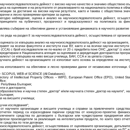
 научноизследователската дейност с високо научно качество и значимо обществено въ
цеса на оценяване и на резултатите от реализирането на националната политика в обл
низации за достигане на високи научни резултати, както и такива с обществена зна
зрачни и лесно проверяеми критерии за оценка.
егодно наблюдение, оценка и анализ на научноизследователската дейност, осъщест
принципите на публичност, прозрачност и предсказуемост на политиката за фин
тавлява събиране на обективни данни и установяване динамиката в научното развитие
 по реда на раздел ІІ за научноизследователската дейност, осъществявана от организа
 оценката се извършва анализ на научноизследователската дейност на организациите, 
правят на всички факултети и институти към ВУ, както и на всички научни институти
(ССА) с брой изследователи не по-малко от 20 с придобита поне ОНС „доктор“ (с изк
 акредитирани в Националната агенция за оценяване и акредитация докторантски програ
анализът се извършва на ниво висши училища, БАН, ССА и за цялата страна.
научната дейност на организациите се използват като основа за определяне на инсти
 на използването на обективни и лесно проверими данни от независими източници.
 – SCOPUS, WEB of SCIENCE (All Databases);
ctory of Intellectual Property Offices – WIPO, European Patent Office (EPO), United S
fice;
в Република България;
нти и докторанти;
 образователна и научна степен „доктор“ и/или научната степен „доктор на науките“, 
България;
ав на висшите училища;
аучни изследвания“;
 от научните организации и висшите училища и справки за привлечените средств
 отчетен период са изразходвани парични средства от конкурсно-проектно финанс
ивлечените средства по договорите с български или чуждестранни предприятия и/ил
елски производители за реализация на интелектуални продукти, по които през отче
е средства по тези договори.
чноизследователската дейност, осъществявана от оценяваните организации, допълните
еняваните организации, както и независими оценки и доклади на институциите на ЕС 