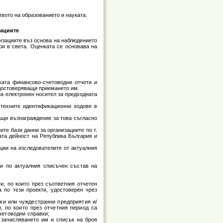
вото на образованието и науката.
зациите
низациите въз основа на наблюдението
ри в света. Оценката се основава на
ката финансово-счетоводни отчети и
 удостоверяващи приемането им.
а електронен носител за предходната
 техните идентификационни кодове в
ащи възнаграждение за това съгласно
ите бази данни за организациите по т.
ата дейност на Република България и
ции на изследователите от актуалния
ни по актуалния списъчен състав на
и, по които през съответния отчетен
 по тези проекти, удостоверен чрез
ски или чуждестранни предприятия и/
, по които през отчетния период са
четоводни справки;
 зачисляването им и списък на броя