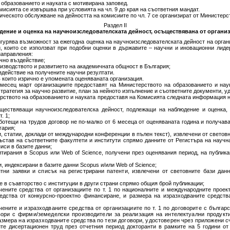
 образованието и науката с мотивирана заповед.
мисията се извършва при условията на чл. 9 до края на съответния мандат.
ческото обслужване на дейността на комисиите по чл. 7 се организират от Министерст
Раздел ІІ
ение и оценка на научноизследователската дейност, осъществявана от органи
игурява възможност за ежегодна оценка на научноизследователската дейност на орга
, които се използват при подобни оценки в държавите – научни и иновационни лиде
направления:
учно въздействие;
оизводството и развитието на академичната общност в България;
здействие на получените научни резултати.
в които изрично е упомената оценяваната организация.
 месец март организациите предоставят на Министерството на образованието и нау
лна стратегия за научно развитие, план за нейното изпълнение и съответните документи,
ерството на образованието и науката предоставя на Комисията следната информация н
ъществяващи научноизследователска дейност, подлежащи на наблюдение и оценка,
. 1;
аботещи на трудов договор не по-малко от 6 месеца от оценяваната година и получав
гария;
и, статии, доклади от международни конференции в пълен текст), извлечени от световн
състав на съответните факултети и институти спрямо данните от Регистъра на научн
иси в базите данни;
итирания в Scopus или Web of Science, получени през оценявания период, на публика
, индексирани в базите данни Scopus и/или Web of Science;
нтни заявки и списък на регистрирани патенти, извлечени от световните бази дан
те в съавторство с институции в други страни спрямо общия брой публикации;
чените средства от организациите по т. 1 по националните и международните проект
едства от конкурсно-проектно финансиране, и размера на изразходваните средства
чените и изразходваните средства от организациите по т. 1 по договорите с българ
вори с фирми/земеделски производители за реализация на интелектуални продукти
азмера на изразходваните средства по тези договори, удостоверен чрез приложени с
те дисертационен труд през отчетния период докторанти в рамките на 5 години от