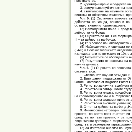
пространство;
2. идентифициране и подкрепа на
3. осигуряване публичност на про
4. стимулиране на научните орга
система от обективни, измерими, про
Чл. 5.
(1) Системата включва еж
дейността на Фонда, основани на 
осъществявани от организациите.
(2) Наблюдението по ал. 1 предс
дейността на Фонда.
(3) Оценката по ал. 1 се формира
ІІІ – за дейността на Фонда.
(4) Въз основа на наблюдението и
(5) Наблюдението и оценката се 
(БАН) и Селскостопанската академия 
изследователи не по-малко от 10), с
(6) Резултатите се обобщават и 
(7) Резултатите от оценката на 
научна дейност.
Чл. 6.
(1) Оценката се основава
системата са:
1. Световните научни бази данни
2. Бази данни, поддържани от Dire
Online – database of Bulgarian Patent Of
3. Регистър за научната дейност 
4. Регистър на завършилите студе
5. Регистър на лицата, придобили
на хабилитираните лица в Република 
6. Регистър на академичния съст
7. Регистър на висшите училища;
8. Отчет за дейността на Фонд „Н
9. Финансово-счетоводни отчети
проекти, по които през съответния
средства по тези проекти, и за пр
лицензионни договори с фирми/земед
средства, и размера на изразходванит
(2) За изготвяне анализа на нау
представляват данни, подадени от оц