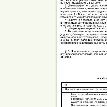
на научната дейност в България.
3. „Монография“ е отделно и пу
проблем или личност, написано от ед
научни приноси, има научен редакто
притежава ISBN и е в обем не по-мал
като в текста има позовавания на дру
4. „Цитат“ е позоваване на нау
цитираната и цитиращата публикация
спомената в текста на цитиращата с
5. „Индексирано издание“ е всяко
6. Въздействие на цитиранията, 
дадена публикация е получила по от
същата година на публикуване. Средн
оценка на това, дали тези публикаци
средното ниво на цитиране за света, 
§ 2.
Правилникът се издава на 
научноизследователската дейност, ос
от 2015 г.).
за набл
№
1. Научни резултати и тяхното научно въз
1.1.
Брой научни публикации в издания,
които:
в списания от категория Q1(a
), Q
1
и/или Web of Science (All database
При отчитане на статии със съавт