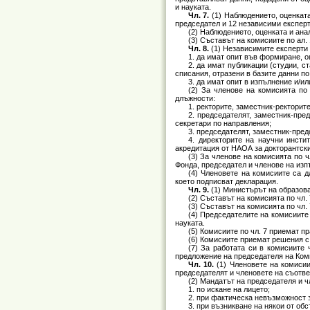
и науката.
Чл. 7.
(1) Наблюдението, оценкат
председател и 12 независими експерт
(2) Наблюдението, оценката и ана
(3) Съставът на комисиите по ал.
Чл. 8.
(1) Независимите експерти 
1. да имат опит във формиране, о
2. да имат публикации (студии, 
списания, отразени в базите данни по чл
3. да имат опит в изпълнение и/и
(2) За членове на комисията по
длъжности:
1. ректорите, заместник-ректорит
2. председателят, заместник-пре
секретари по направления;
3. председателят, заместник-пред
4. директорите на научни инсти
акредитация от НАОА за докторантски 
(3) За членове на комисията по ч
Фонда, председател и членове на изп
(4) Членовете на комисиите са 
което подписват декларация.
Чл. 9.
(1) Министърът на образова
(2) Съставът на комисията по чл. 7
(3) Съставът на комисията по чл. 7
(4) Председателите на комисиите 
науката.
(5) Комисиите по чл. 7 приемат п
(6) Комисиите приемат решения с 
(7) За работата си в комисиите
предложение на председателя на Коми
Чл. 10.
(1) Членовете на комисии
председателят и членовете на съотве
(2) Мандатът на председателя и ч
1. по искане на лицето;
2. при фактическа невъзможност з
3. при възникване на някои от обст