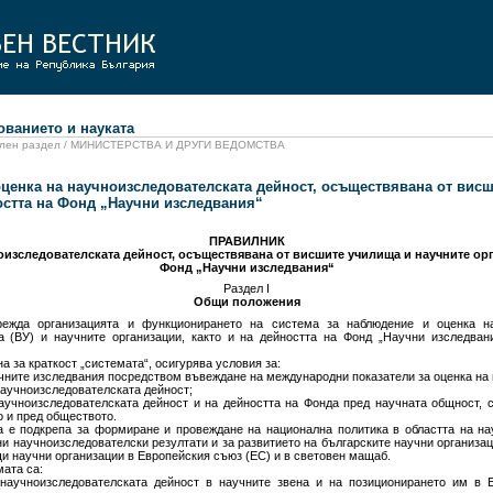
анието и науката
циален раздел / МИНИСТЕРСТВА И ДРУГИ ВЕДОМСТВА
ценка на научноизследователската дейност, осъществявана от вис
ността на Фонд „Научни изследвания“
ПРАВИЛНИК
оизследователската дейност, осъществявана от висшите училища и научните орга
Фонд „Научни изследвания“
Раздел І
Общи положения
ежда организацията и функционирането на система за наблюдение и оценка на
(ВУ) и научните организации, както и на дейността на Фонд „Научни изследвани
на за краткост „системата“, осигурява условия за:
учните изследвания посредством въвеждане на международни показатели за оценка на
научноизследователската дейност;
научноизследователската дейност и на дейността на Фонда пред научната общност, 
о и пред обществото.
 е подкрепа за формиране и провеждане на национална политика в областта на на
ни научноизследователски резултати и за развитието на българските научни организа
и научни организации в Европейския съюз (ЕС) и в световен мащаб.
ата са:
 научноизследователската дейност в научните звена и на позиционирането им в 