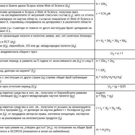
b = 10b
1
ани в базите данни Scopus и/или Web of Science (b
)
1
сими цитирания в Scopus и Web of Science, получени през
c = 0,5c
α
k
1
 на изследователите от актуалния списъчен състав (c
), като се отчита
1
лизирано по научни области, съгласно показатели от Web of Science и
циент
k
, отразяващ спецификата на цитируемост в различните области
татия със съавтори от повече от десет институции броят цитирания на
иент 0,1.
те организации патенти и патентни заявки,
вкл. от сключени договори
d = d
+ 3d
+ 3d
+ 6d
) и PCT (
d
)
1
2
3
4
2
и (d
), европейски, US или др. международни патенти (d
)
3
4
а академичната общност през
U
= e + f
2
етния период: в рамките на 5 години от зачисляването им (е
) и след 5
е = 10е
+ 2е
1
1
2
f = 10f
д „доктори на науките“ (f
)
1
1
p
= a
/(a
+а
+а
+а
)
 с институции от други страни (a
) спрямо общия брой публикации
i
i
1
2
3
4
i
)
е през отчетния период (U
)
U
= (g + l)/25
3
3
д парични средства в хил. лв., получени от Европейските рамкови
където:
 иновации (
g
) и други международни научни проекти (
g
)
g = 5(g
+ g
)
1
2
1
2
д парични средства в хил. лв., получени от външно за организацията
l = l
+ 3l
+ 5l
+4l
1
2
3
4
и и програми (l
), от договори за научна дейност с български (l
) или
1
2
 (l
), от продадени авторски права, изготвени концепции, експертни
3
 за реализиране на интелектуални продукти (l
)
4
пни чрез режим на „отворен достъп“ (m
), по отношение на общия брой
1
m = m
/m
1
2
Science и SCOPUS
(показател в етап на наблюдение)