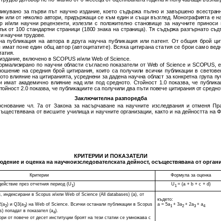
бликувано за първи път научно издание, което съдържа пълно и завършено всестран
ин или от няколко автори, придържащи се към един и същи възглед. Монографията е н
р и/или научни рецензенти, излезли с положително становище за научните приноси
ък от 100 стандартни страници (1800 знака на страница). Тя съдържа разгърнато съ
ги научни трудове.
чна публикация на автора в друга научна публикация или патент. От общия брой ци
 имат поне един общ автор (автоцитатите). Всяка цитирана статия се брои само ведн
татия.
 издание, включено в SCOPUS и/или Web of Science.
нормализирано по научни области съгласно показатели от Web of Science и SCOPUS, е
ношение на средния брой цитирания, които са получили всички публикации в светов
ото влияние на цитиранията, усреднени за дадена научна област за конкретна група пу
и имат академично влияние над или под средното. Стойност 1.0 показва, че публика
стойност 2.0 показва, че публикациите са получили два пъти повече цитирания от средно
Заключителна разпоредба
основание чл. 7а от Закона за насърчаване на научните изследвания и отменя Пр
ъществявана от висшите училища и научните организации, както и на дейността на Ф
КРИТЕРИИ И ПОКАЗАТЕЛИ
юдение и оценка на научноизследователската дейност, осъществявана от орган
Критерии
Формула за оценка
действие през отчетния период (U
)
U
= (a + b + c + d)
1
1
 индексирани в Scopus и/или Web of Science (All databases) (a), от
където:
2(a
) и Q3(a
) на Web of Science. Всички останали публикации в Scopus
a = 5a
+ 3a
+ 2a
+ a
2
3
1
2
3
4
s) попадат в показател (a
).
4
ори от повече от десет институции броят на тези статии се умножава с