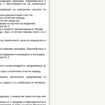
ународни програми, Европейската и
та и обосноваността на публичните
формация на електронен носител за
сната документация към тях;
рез отчетния период;
ите им средства;
иране на научни изследвания;
ние № 3;
и и проекти, финансирани от Фонда;
р.) през отчетния период, които са в
 на тематичните цели на конкурсите и
те рамкови програми, Европейската и
зследвания и иновациите в България;
ние № 2;
вете за разглеждане и уведомяване за
а през съответния отчетен период.
нализ, заключение, предложение за
а година и се публикува на интернет
ормация, станала им известна при или
/или са с придобита образователна и
граждение за това съгласно Регистъра