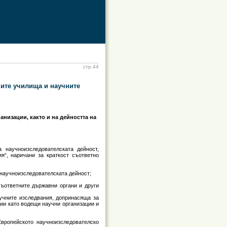
стр.44
шите училища и научните
низации, както и на дейността на
 научноизследователската дейност,
я“, наричани за краткост съответно
 научноизследователската дейност;
съответните държавни органи и други
учните изследвания, допринасяща за
ции като водещи научни организации и
Европейското научноизследователско