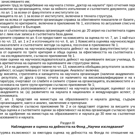
т зачисляването им;
ционен труд за придобиване на научната степен „доктор на науките“ през отчетния пер
 развитие на организацията, план за нейното изпълнение и съответните документи, уд
по ал. 1 за всеки от факултетите и институтите си.
ацията по ал. 1 за всеки от институтите, включени в тяхната структура.
авя на всяка от оценяваните организации справка за обективните показатели от базите
низациите по критериите, включени в приложение № 1, изготвена по актуалния списъч
учната дейност в България.
ява от съответната оценявана организация най-късно до 20 април на съответната годин
л с линк към записа в съответната база данни.
рените справки по ал. 6 се предоставят на комисията за оценка по чл. 7, ал. 1 най-къс
 по чл. 13, ал. 1 и 2 и източниците по чл. 6, ал. 1 Комисията оценява научноизслед
, показателите и съответните методи за оценка, посочени в приложение № 1.
ислова оценка на научноизследователската дейност на всеки факултет/институт на 
а от оценките по трите критерия и обща оценка за ефективността на съответната о
 на изследователите, съгласно приложение № 1.
лови оценки на научноизследователската дейност на оценяваните висши училища, Б
 аритметична на оценките на оценяваните им структурни звена.
чл. 14 и на данните, предоставени по чл. 13, комисията обобщава резултатите за всяк
ейност, осъществявана от тези организации. Анализът включва:
ду мисията, стратегията и капацитета на научната организация (налични академичен 
и резултати, от друга страна; отчита се наличието на висококвалифицирани и на
аратура; очертават се слабите и силните страни на организацията, възможностите и 
основата на трите групи критерии съгласно приложение № 1;
ждународната разпознаваемост и значимост на научната организация; оценяват се к
академията за: (а) развитието на науката в национален и международен аспект; 
икономиката.
7, ал. 1 представя на министъра на образованието и науката доклад, съдърж
организациите, както и анализ, заключение и препоръки.
 научни области съгласно приложение № 2 и се представят отделно за висшите учи
обща оценка и съответните оценки за ефективност на всяка организация съгласно прил
авя за одобрение на министъра на образованието и науката до 30 юни на съответнат
азованието и науката.
Раздел ІІІ
Наблюдение и оценка на дейността на Фонд „Научни изследвания“
гурява възможност за ежегодна оценка на дейността на Фонда по отношение на 