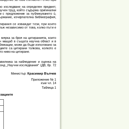
но изследване на определен предмет,
аучен труд, който съдържа оригинални
 и с предложение за публикуването
ù
,
държание, изчерпателна библиография,
тирания се изваждат тези, при които
ъж независимо от това, колко пъти е
 мярка за броя на цитиранията, които
ен мащаб в същата научна област и в
бликации, може да бъде използвано за
циите са цитирани толкова, колкото е
то ниво на цитиране.
авилника за наблюдение и оценка на
онд „Научни изследвания“ (ДВ, бр. 72
Министър:
Красимир Вълчев
Приложение № 1
към чл. 14
Таблица 1
изациите