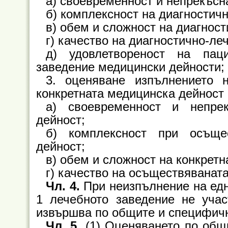
а) своевременност и непрекъсн
б) комплексност на диагностич
в) обем и сложност на диагнос
г) качество на диагностично-ле
д) удовлетвореност на пац
заведение медицински дейности;
3. оценяване изпълнението 
конкретната медицинска дейност 
а) своевременност и непрек
дейност;
б) комплексност при осъще
дейност;
в) обем и сложност на конкретн
г) качество на осъществяванат
Чл. 4.
При неизпълнение на едно
1 лечебното заведение не уча
извършва по общите и специфичнит
Чл. 5.
(1) Оценяването по общ