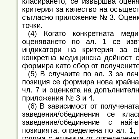
класирането, се извършва оцен
критерия за качество на осъщес
съгласно приложение № 3. Оценк
точки.
(4) Когато конкретната мед
оценяването по ал. 1 се из
индикатори на критерия за 
конкретна медицинска дейност 
формира като сбор от получените
(5) В случаите по ал. 3 за ле
позиция се формира нова крайна 
чл. 7 и оценката на допълнител
приложения № 3 и 4.
(6) В зависимост от полученат
заведения/обединения се клас
заведение/обединение с най
позицията, определена по ал. 1,
голяма с единица от определенат