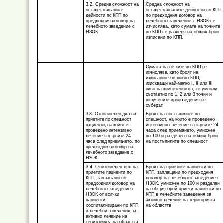
3.2. Средна сложност на
Средна сложност на
осъществяваните
осъществяваните дейности по КПП
дейности по КПП по
по предходния договор на
предходния договор на
лечебното заведение с НЗОК се
лечебното заведение с
изчислява, като сумата на точките
НЗОК
по КПП се разделя на общия брой
изписани по КПП.
Сумата на точките по КПП се
изчислява, като броят на
изписаните болни по КПП,
изискващи най-малко I, II или III
ниво на компетентност, се умножи
съответно по 1, 2 или 3 точки и
получените произведения се
съберат.
3.3. Oтносителен дял на
Броят на постъпилите по
приетите по спешност
спешност, на които е проведено
пациенти, на които е
интензивно лечение в първите 24
проведено интензивно
часа след приемането, умножен
лечение в първите 24
по 100 и разделен на общия брой
часа след приемането, по
на постъпилите по спешност
предходния договор на
лечебното заведение с
НЗОК
3.4. Относителен дял на
Броят на приетите пациенти по
приетите пациенти по
КПП, заплащани по предходния
КПП, заплащани по
договор на лечебното заведение с
предходния договор на
НЗОК, умножен по 100 и разделен
лечебното заведение с
на общия брой приети пациенти по
НЗОК от всички
КПП в лечебните заведения за
пациенти,
активно лечение на територията
хоспитализирани по КПП
на областта
в лечебни заведения за
активно лечение на
територията на областта