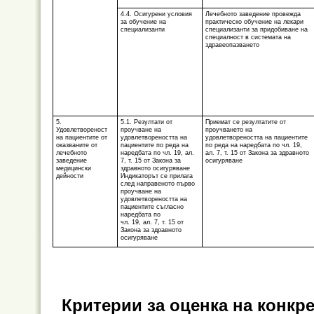
4.4. Осигурени условия
Лечебното заведение провежда
за обучение на
практическо обучение на лекари
специализанти
специализанти за придобиване на
специалност в системата на
здравеопазването
5.
5.1. Резултати от
Приемат се резултатите от
Удовлетвореност
проучване на
проучването на
на пациентите от
удовлетвореността на
удовлетвореността на пациентите
оказваните от
пациентите по реда на
по реда на наредбата по чл. 19,
лечебното
наредбата по чл. 19, ал.
ал. 7, т. 15 от Закона за здравното
заведение
7, т. 15 от Закона за
осигуряване
медицински
здравното осигуряване
дейности
Индикаторът се прилага
след направеното първо
проучване на
удовлетвореността на
пациентите съгласно
наредбата по
чл. 19, ал. 7, т. 15 от
Закона за здравното
осигуряване
Критерии за оценка на конкр