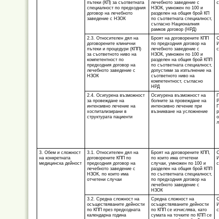
пътеки (КП) за съответната
лечебното заведение с
с
специалност по предходния
НЗОК, умножен по 100 и
договор на лечебното
разделен на общия брой КП
заведение с НЗОК
по съответната специалност,
съгласно Националния
рамков договор (НРД)
2.3. Относителен дял на
Броят на договорените КПП
С
договорените клинични
по предходния договор на
И
пътеки и процедури (КПП)
лечебното заведение с
с
за съответното ниво на
НЗОК, умножен по 100 и
компетентност по
разделен на общия брой КПП
предходния договор на
по съответната специалност,
лечебното заведение с
допустими за изпълнение на
НЗОК
съответното ниво на
компетентност, съгласно
НРД
2.4. Осигурена възможност
Осигурена възможност на
П
за провеждане на
болните за провеждане на
Р
интензивно лечение на
интензивно лечение при
П
хоспитализирани в
възникване на усложнение
р
структурата пациенти
о
л
3. Обем и сложност
3.1. Относителен дял на
Броят на договорените КПП,
С
на конкретната
договорените КПП по
по които има отчетени
И
медицинска дейност
предходния договор на
случаи, умножен по 100 и
с
лечебното заведение с
разделен на общия брой КПП
НЗОК, по които има
по съответната специалност,
отчетени случаи
по предходния договор на
лечебното заведение с
НЗОК
3.2. Средна сложност на
Средна сложност на
С
осъществяваните дейности
осъществяваните дейности
И
по КПП през предходната
по КПП се изчислява, като
с
календарна година
сумата на точките по КПП се