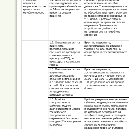
менност и
спешно отделение или
осъществяване на лечебна
непрекъснатост на
организиран кабинет/зона
дейност на Спешно отделение или
диагностично-
за 24-часов непрекъснат
установено при проверка наличие
лечебния процес
прием на спешни
на обособена територия, осигурен
пациенти
по график отговорен персонал, в
т. ч. лекар, и регламентирана
организация за прием на спешни
пациенти в Правилника за
устройството, дейността и
вътрешния ред на лечебното
заведение
1.2. Относителен дял на
Броят на пациентите,
пациентите,
хоспитализирани по спешност,
хоспитализирани по
умножен по 100, разделен на
спешност по договорени
общия брой на хоспитализираните
клинични пътеки и
болни
процедури (КПП), за
предходната календарна
година
1.3. Относителен дял на
Броят на пациентите,
пациентите,
хоспитализирани по спешност в
хоспитализирани по
почивни дни и в часовия пояс от
спешност в почивни дни
20,00 ч. до 8,00 ч., умножен по
и в часовия пояс от 20,00
100, разделен на общия брой на
ч. до 8,00 ч., от всички
хоспитализираните по спешност
спешни хоспитализации
болни
за предходната
календарна година
1.4. Брой на
Брой на разкритите консултативни
консултативните
кабинети, медико-диагностичните и
кабинети, медико-
медико-техническите лаборатории
диагностичните
и медико-
и отделенията без легла, ползвани
техни
ческите
по договор на територията на
лаборатории и на
лечебното заведение, с осигурен
отделенията без легла с
непрекъснат режим на работа, в т.
осигурен 24-часов режим
ч. постоянно наличен в лечебното
на работа
заведение квалифициран
медицински персонал съгласно