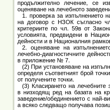
продължително лечение, се из
оценяване на лечебното заведени
1. проверка за изпълнението 
на договор с НЗОК съгласно чл.
критериите по чл. 59в от Закон
условията, предвидени в Нацио
дейности и в Националния рамков
2. оценяване на изпълнениет
лечебно-диагностичните дейност
в приложение № 7.
(2) При установяване на изпълн
определя съответният брой точки
от получените точки.
(3) Класирането на лечебните
в низходящ ред на базата на кр
заведение/обединението с най-ви
а всяко следващо получава позиц