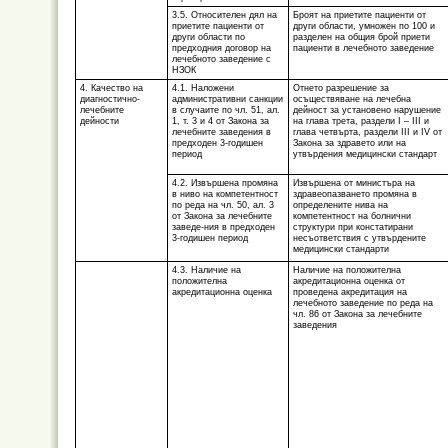
3.5. Относителен дял на
Броят на приетите пациенти от
приетите пациенти от
други области, умножен по 100 и
други области по
разделен на общия брой приети
предходния договор на
пациенти в лечебното заведение
лечебното заведение с
НЗОК
4. Качество на
4.1. Наложени
Отнето разрешение за
диагностично-
административни санкции
осъществяване на лечебна
лечебните
в случаите по чл. 51, ал.
дейност за установено нарушение
дейности
1, т. 3 и 4 от Закона за
на глава трета, раздели I – III и
лечебните заведения в
глава четвърта, раздели III и IV от
предходен 3-годишен
Закона за здравето или на
период
утвърдения медицински стандарт
4.2. Извършена промяна
Извършена от министъра на
в ниво на компетентност
здравеопазването промяна в
по реда на чл. 50, ал. 3
определените нива на
от Закона за лечебните
компетентност на болнични
заведе-ния в предходен
структури при констатирани
3-годишен период
несъответствия с утвърдените
медицински стандарти
4.3. Наличие на
Наличие на положителна
положителна
акредитационна оценка от
акредитационна оценка
проведена акредитация на
лечебното заведение по реда на
чл. 86 от Закона за лечебните
заведения