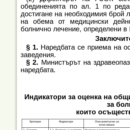
обединенията по ал. 1 по реда
достигане на необходимия брой л
на обема от медицински дейн
болнично лечение, определени в 
Заключит
§ 1.
Наредбата се приема на ос
заведения.
§ 2.
Министърът на здравеопаз
наредбата.
Индикатори за оценка на общ
за бо
които осъщест
Критерии
Индикатори
Описание/начин на
изчисляване
1. Своевре-
1.1. Наличие на разкрито
Наличие в разрешението за