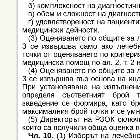
б) комплексност на диагностич
в) обем и сложност на диагнос
г) удовлетвореност на пациенти
медицински дейности.
(3) Оценяването по общите за л
3 се извършва само ако лечеб
точки от оценяването по критери
медицинска помощ по ал. 2, т. 2 н
(4) Оценяването по общите за л
3 се извършва въз основа на ин
При установяване на изпълнени
определя съответният брой 
заведение се формира, като бр
максималния брой точки и се умн
(5) Директорът на РЗОК сключ
които са получили обща оценка по
Чл. 10.
(1) Изборът на лечебно