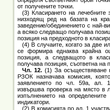
от получените точки.
(3) Класирането на лечебните
низходящ ред на базата на кра
заведение/обединението с най-ви
а всяко следващо получава позиц
позиция на предходното в класир
(4) В случаите, когато за две 
се формира еднаква крайна оц
позиция, а следващото в клас
получава позиция, съответна на 
Чл. 12.
(1) За осъществяване н
РЗОК назначава комисия, която
заявлението по чл. 59а, ал. 
извършва проверка на място в л
изпълнението на определените
индикатори.
(2) В комисията по ал. 1 участ