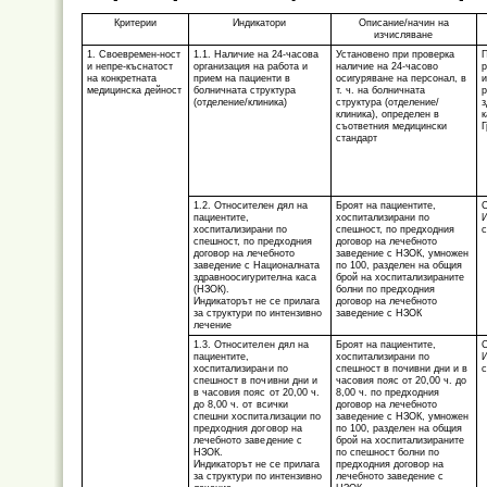
Критерии
Индикатори
Описание/начин на
изчисляване
1. Своевремен-ност
1.1. Наличие на 24-часова
Установено при проверка
П
и непре-къснатост
организация на работа и
наличие на 24-часово
р
на конкретната
прием на пациенти в
осигуряване на персонал, в
и
медицинска дейност
болничната структура
т. ч. на болничната
р
(отделение/клиника)
структура (отделение/
з
клиника), определен в
к
съответния медицински
Г
стандарт
1.2. Относителен дял на
Броят на пациентите,
С
пациентите,
хоспитализирани по
И
хоспитализирани по
спешност, по предходния
с
спешност, по предходния
договор на лечебното
договор на лечебното
заведение с НЗОК, умножен
заведение с Националната
по 100, разделен на общия
здравноосигурителна каса
брой на хоспитализираните
(НЗОК).
болни по предходния
Индикаторът не се прилага
договор на лечебното
за структури по интензивно
заведение с НЗОК
лечение
1.3. Относителен дял на
Броят на пациентите,
С
пациентите,
хоспитализирани по
И
хоспитализирани по
спешност в почивни дни и в
с
спешност в почивни дни и
часовия пояс от 20,00 ч. до
в часовия пояс от 20,00 ч.
8,00 ч. по предходния
до 8,00 ч. от всички
договор на лечебното
спешни хоспитализации по
заведение с НЗОК, умножен
предходния договор на
по 100, разделен на общия
лечебното заведение с
брой на хоспитализираните
НЗОК.
по спешност болни по
Индикаторът не се прилага
предходния договор на
за структури по интензивно
лечебното заведение с