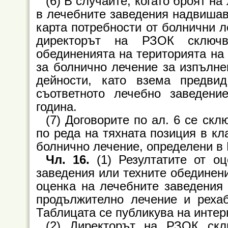
(6) В случаите, когато броят на
в лечебните заведения надвишав
карта потребности от болнични л
директорът на РЗОК сключв
обединенията на територията на 
за болнично лечение за изпълне
дейности, като взема предви
съответното лечебно заведен
година.
(7) Договорите по ал. 6 се ск
по реда на тяхната позиция в кл
болнично лечение, определени в 
Чл. 16.
(1) Резултатите от оц
заведения или техните обединени
оценка на лечебните заведения 
продължително лечение и реха
Таблицата се публикува на интер
(2) Директорът на РЗОК скл