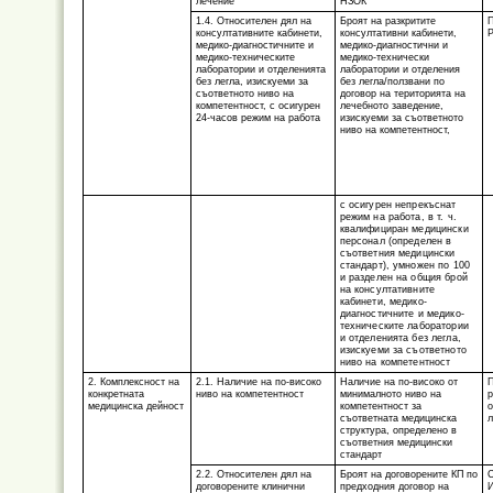
лечение
НЗОК
1.4. Относителен дял на
Броят на разкритите
П
консултативните кабинети,
консултативни кабинети,
Р
медико-диагностичните и
медико-диагностични и
медико-техническите
медико-технически
лаборатории и отделенията
лаборатории и отделения
без легла, изискуеми за
без легла/ползвани по
съответното ниво на
договор на територията на
компетентност, с осигурен
лечебното заведение,
24-часов режим на работа
изискуеми за съответното
ниво на компетентност,
с осигурен непрекъснат
режим на работа, в т. ч.
квалифициран медицински
персонал (определен в
съответния медицински
стандарт), умножен по 100
и разделен на общия брой
на консултативните
кабинети, медико-
диагностичните и медико-
техническите лаборатории
и отделенията без легла,
изискуеми за съответното
ниво на компетентност
2. Комплексност на
2.1. Наличие на по-високо
Наличие на по-високо от
П
конкретната
ниво на компетентност
минималното ниво на
р
медицинска дейност
компетентност за
о
съответната медицинска
л
структура, определено в
съответния медицински
стандарт
2.2. Относителен дял на
Броят на договорените КП по
С
договорените клинични
предходния договор на
И