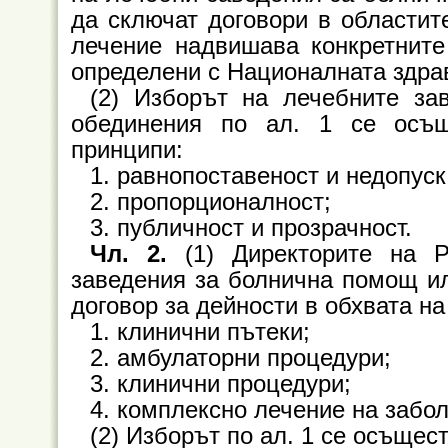
да сключат договори в областите
лечение надвишава конкретните
определени с Националната здрав
(2) Изборът на лечебните за
обединения по ал. 1 се осъщ
принципи:
1. равнопоставеност и недопус
2. пропорционалност;
3. публичност и прозрачност.
Чл. 2.
(1) Директорите на 
заведения за болнична помощ ил
договор за дейности в обхвата на
1. клинични пътеки;
2. амбулаторни процедури;
3. клинични процедури;
4. комплексно лечение на забо
(2) Изборът по ал. 1 се осъщест