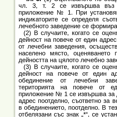
чл. 3, т. 2 се извършва въз
приложение № 1. При установяв
индикаторите се определя съот
лечебното заведение се формира 
(2) В случаите, когато се оц
дейност на повече от един адрес
от лечебни заведения, осъщест
населено място, оценяванет
дейността на цялото лечебно за
(3) В случаите, когато се оц
дейност на повече от един а
обединение от лечебни зав
територията на повече от е
приложение № 1 се извършва за 
адрес поотделно, съответно за в
в обединението, поотделно. В те
отбелязани със знак „*“, се уста