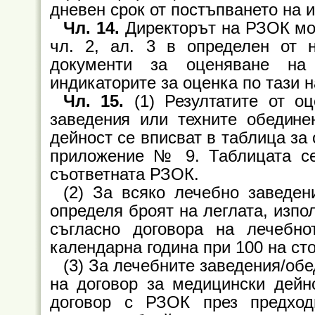
дневен срок от постъпването на и
Чл. 14.
Директорът на РЗОК мож
чл. 2, ал. 3 в определен от 
документи за оценяване на
индикаторите за оценка по тази 
Чл. 15.
(1) Резултатите от о
заведения или техните обедине
дейност се вписват в таблица за
приложение № 9. Таблицата се
съответната РЗОК.
(2) За всяко лечебно заведен
определя броят на леглата, изпо
съгласно договора на лечебн
календарна година при 100 на ст
(3) За лечебните заведения/об
на договор за медицински дейн
договор с РЗОК през предход