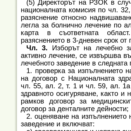
(5) Директорът на РЗОК в слу
националната комисия по чл. 32,
разяснение относно надвишаване
легла за болнично лечение по ал
карта в съответната област
разяснението в 3-дневен срок от 
Чл. 3.
Изборът на лечебно з
активно лечение, се извършва въ
лечебното заведение в следната 
1. проверка за изпълнението 
на договор с Националната здр
чл. 55, ал. 2, т. 1 и чл. 59, ал. 
здравното осигуряване, както и 
рамков договор за медицинск
договор за денталните дейности;
2. оценяване на изпълнението 
заведение и включват: