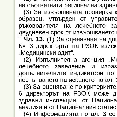
на съответната регионална здрав
(3) За извършената проверка 
образец, утвърден от управи
ръководителя на лечебното 
двудневен срок от извършването 
Чл. 13.
(1) За оценяване на до
№ 3 директорът на РЗОК изиск
„Медицински одит“.
(2) Изпълнителна агенция „М
лечебното заведение и изра
допълнителните индикатори п
постъпването на искането по ал. 
(3) За оценяване по критериит
6 директорът на РЗОК може д
здравни инспекции, от Национ
анализи и от Националния статис
(4) Информацията по ал. 3 се