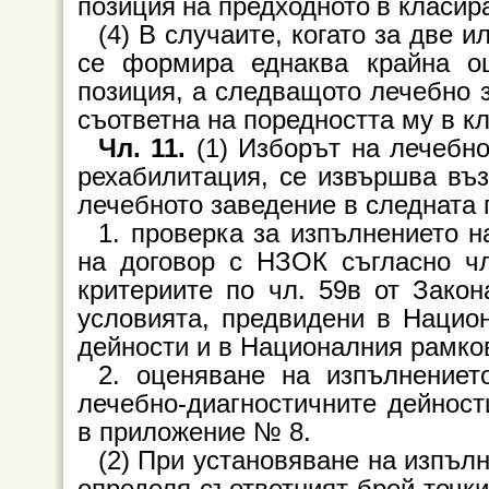
позиция на предходното в класир
(4) В случаите, когато за две 
се формира еднаква крайна оц
позиция, а следващото лечебно 
съответна на поредността му в к
Чл. 11.
(1) Изборът на лечебно
рехабилитация, се извършва въз
лечебното заведение в следната 
1. проверка за изпълнението 
на договор с НЗОК съгласно чл.
критериите по чл. 59в от Закон
условията, предвидени в Нацио
дейности и в Националния рамков
2. оценяване на изпълнениет
лечебно-диагностичните дейност
в приложение № 8.
(2) При установяване на изпълн
определя съответният брой точки