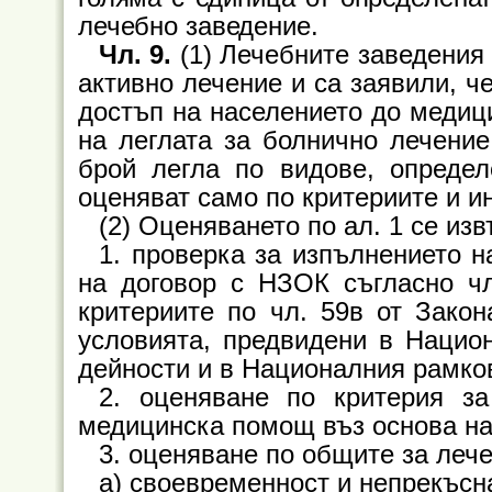
лечебно заведение.
Чл. 9.
(1) Лечебните заведения
активно лечение и са заявили, ч
достъп на населението до медици
на леглата за болнично лечение
брой легла по видове, определ
оценяват само по критериите и и
(2) Оценяването по ал. 1 се из
1. проверка за изпълнението 
на договор с НЗОК съгласно чл.
критериите по чл. 59в от Закон
условията, предвидени в Нацио
дейности и в Националния рамков
2. оценяване по критерия за
медицинска помощ въз основа на
3. оценяване по общите за лече
а) своевременност и непрекъсн