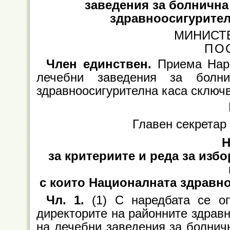
заведения за болнична
здравноосигурител
МИНИСТ
ПО
Член единствен.
Приема Наре
лечебни заведения за болн
здравноосигурителна каса сключв
Главен секретар
за критериите и реда за изб
с които Националната здравн
Чл. 1.
(1) С наредбата се о
директорите на районните здравн
на лечебни заведения за болнич