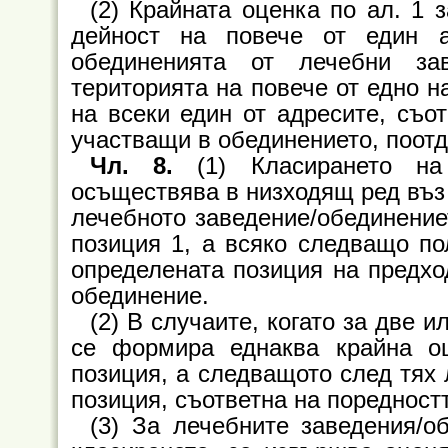
(2) Крайната оценка по ал. 1
дейност на повече от един 
обединенията от лечебни за
територията на повече от едно н
на всеки един от адресите, съот
участващи в обединението, поотд
Чл. 8.
(1) Класирането на
осъществява в низходящ ред въз 
лечебното заведение/обединение
позиция 1, а всяко следващо по
определената позиция на предхо
обединение.
(2) В случаите, когато за две 
се формира еднаква крайна оц
позиция, а следващото след тях
позиция, съответна на поредност
(3) За лечебните заведения/о