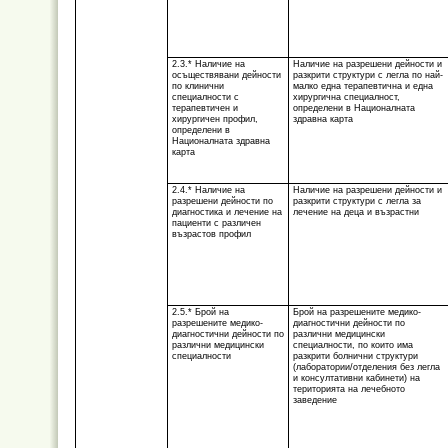
2.3.* Наличие на
Наличие на разрешени дейности и
осъществявани дейности
разкрити структури с легла по най-
по клинични
малко една терапевтична и една
специалности с
хирургична специалност,
терапевтичен и
определени в Националната
хирургичен профил,
здравна карта
определени в
Националната здравна
карта
2.4.* Наличие на
Наличие на разрешени дейности и
разрешени дейности по
разкрити структури с легла за
диагностика и лечение на
лечение на деца и възрастни
пациенти с различен
възрастов профил
2.5.* Брой на
Брой на разрешените медико-
разрешените медико-
диагностични дейности по
диагностични дейности по
различни медицински
различни медицински
специалности, по които има
специалности
разкрити болнични структури
(лаборатории/отделения без легла
и консултативни кабинети) на
територията на лечебното
заведение