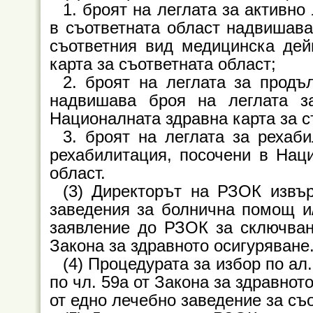
1. броят на леглата за активн
в съответната област надвишава
съответния вид медицинска дей
карта за съответната област;
2. броят на леглата за продъ
надвишава броя на леглата з
Националната здравна карта за с
3. броят на леглата за рехаб
рехабилитация, посочени в Наци
област.
(3) Директорът на РЗОК извъ
заведения за болнична помощ и/
заявление до РЗОК за сключване
Закона за здравното осигуряване
(4) Процедурата за избор по ал.
по чл. 59а от Закона за здравно
от едно лечебно заведение за съ