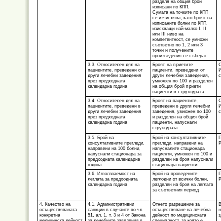
разделя на общия брой
изписани по КПП.
Сумата на точките по КПП
се изчислява, като броят на
изписаните болни по КПП,
изискващи най-малко I, II
или III ниво на
компетентност, се умножи
съответно по 1, 2 или 3
точки и получените
произведения се съберат
3.3. Относителен дял на
Броят на приетите
С
пациентите, преведени от
пациенти, преведени от
И
други лечебни заведения
други лечебни заведения,
с
през предходната
умножен по 100 и разделен
календарна година
на общия брой приети
пациенти в структурата
3.4. Относителен дял на
Броят на пациентите,
С
пациентите, преведени в
преведени в други лечебни
И
други лечебни заведения
заведения, умножен по 100
с
през предходната
и разделен на общия брой
календарна година
пациенти, напуснали
структурата
3.5. Брой на
Брой на консултативните
П
консултативните прегледи,
прегледи, направени на
Р
направени на 100 болни,
напусналите стационара
напуснали стационара за
пациенти, умножен по 100 и
предходната календарна
разделен на броя напуснали
година
стационара пациенти
3.6. Използваемост на
Брой на проведените
П
леглата за предходната
леглодни от всички болни,
Р
календарна година
разделен на броя на леглата
за съответния период
4. Качество на
4.1. Административни
Отнето разрешение за
В
осъществяваната
санкции в случаите по чл.
осъществяване на лечебна
н
конкретна
51, ал. 1, т. 3 и 4 от Закона
дейност по медицинската
з
медицинска дейност
за лечебните заведения в
специалност, за която е