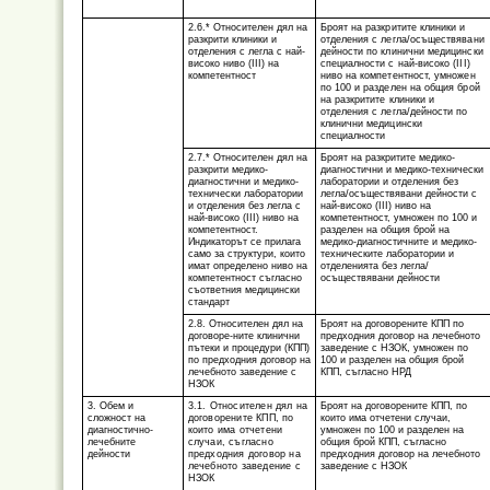
2.6.* Относителен дял на
Броят на разкритите клиники и
разкрити клиники и
отделения с легла/осъществявани
отделения с легла с най-
дейности по клинични медицински
високо ниво (III) на
специалности с най-високо (III)
компетентност
ниво на компетентност, умножен
по 100 и разделен на общия брой
на разкритите клиники и
отделения с легла/дейности по
клинични медицински
специалности
2.7.* Относителен дял на
Броят на разкритите медико-
разкрити медико-
диагностични и медико-технически
диагностични и медико-
лаборатории и отделения без
технически лаборатории
легла/осъществявани дейности с
и отделения без легла с
най-високо (III) ниво на
най-високо (III) ниво на
компетентност, умножен по 100 и
компетентност.
разделен на общия брой на
Индикаторът се прилага
медико-диагностичните и медико-
само за структури, които
техническите лаборатории и
имат определено ниво на
отделенията без легла/
компетентност съгласно
осъществявани дейности
съответния медицински
стандарт
2.8. Относителен дял на
Броят на договорените КПП по
договоре-ните клинични
предходния договор на лечебното
пътеки и процедури (КПП)
заведение с НЗОК, умножен по
по предходния договор на
100 и разделен на общия брой
лечебното заведение с
КПП, съгласно НРД
НЗОК
3. Обем и
3.1. Относителен дял на
Броят на договорените КПП, по
сложност на
договорените КПП, по
които има отчетени случаи,
диагностично-
които има отчетени
умножен по 100 и разделен на
лечебните
случаи, съгласно
общия брой КПП, съгласно
дейности
предходния договор на
предходния договор на лечебното
лечебното заведение с
заведение с НЗОК
НЗОК