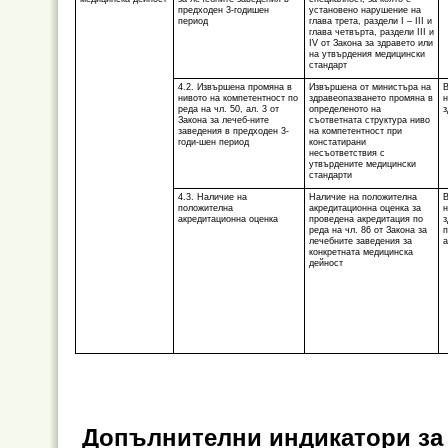
предходен 3-годишен
установено нарушение на
период
глава трета, раздели I – III и
глава четвърта, раздели III и
IV от Закона за здравето или
на утвърдения медицински
стандарт
4.2. Извършена промяна в
Извършена от министъра на
В
нивото на компетентност по
здравеопазването промяна в
н
реда на чл. 50, ал. 3 от
определеното на
з
Закона за лечеб-ните
съответната структура ниво
заведения в предходен 3-
на компетентност при
годи-шен период
констатирани
несъответствия с
утвърдените медицински
стандарти
4.3. Наличие на
Наличие на положителна
В
положителна
акредитационна оценка за
н
акредитационна оценка
проведена акредитация по
з
реда на чл. 86 от Закона за
п
лечебните заведения за
а
конкретната медицинска
дейност
Допълнителни индикатори за 