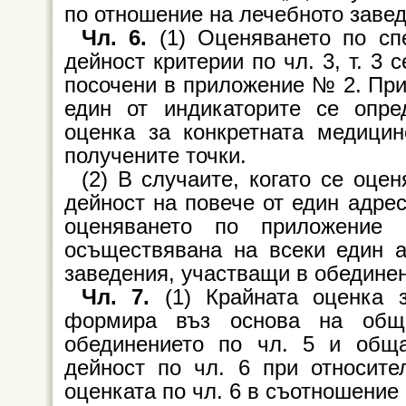
по отношение на лечебното завед
Чл. 6.
(1) Оценяването по сп
дейност критерии по чл. 3, т. 3
посочени в приложение № 2. При
един от индикаторите се опре
оценка за конкретната медици
получените точки.
(2) В случаите, когато се оц
дейност на повече от един адрес
оценяването по приложени
осъществявана на всеки един а
заведения, участващи в обединен
Чл. 7.
(1) Крайната оценка 
формира въз основа на обща
обединението по чл. 5 и обща
дейност по чл. 6 при относите
оценката по чл. 6 в съотношение 