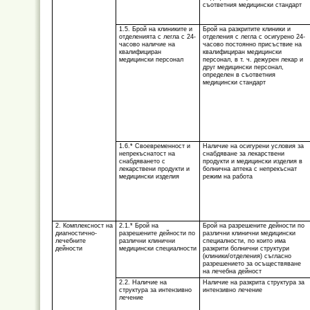
съответния медицински стандарт
1.5. Брой на клиниките и
Брой на разкритите клиники и
отделенията с легла с 24-
отделения с легла с осигурено 24-
часово наличие на
часово постоянно присъствие на
квалифициран
квалифициран медицински
медицински персонал
персонал, в т. ч. дежурен лекар и
друг медицински персонал,
определен в съответния
медицински стандарт
1.6.* Своевременност и
Наличие на осигурени условия за
непрекъснатост на
снабдяване за лекарствени
снабдяването с
продукти и медицински изделия в
лекарствени продукти и
болнична аптека с непрекъснат
медицински изделия
режим на работа
2. Комплексност на
2.1.* Брой на
Брой на разрешените дейности по
диагностично-
разрешените дейности по
различни клинични медицински
лечебните
различни клинични
специалности, по които има
дейности
медицински специалности
разкрити болнични структури
(клиники/отделения) съгласно
разрешението за осъществяване
на лечебна дейност
2.2. Наличие на
Наличие на разкрита структура за
структура за интензивно
интензивно лечение
лечение