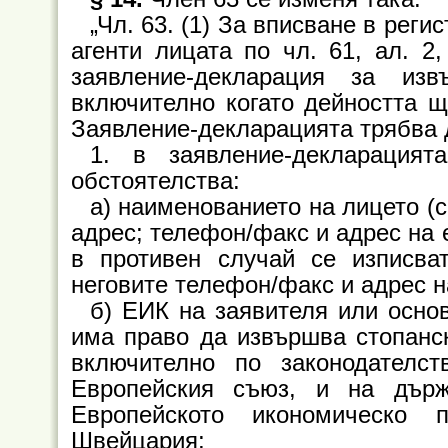
„Чл. 63. (1) За вписване в реги
агенти лицата по чл. 61, ал. 2
заявление-декларация за изв
включително когато дейността щ
Заявление-декларацията трябва д
1. в заявление-декларацият
обстоятелства:
а) наименованието на лицето (с
адрес; телефон/факс и адрес на 
в противен случай се изписв
неговите телефон/факс и адрес н
б) ЕИК на заявителя или основ
има право да извършва стопанск
включително по законодателс
Европейския съюз, и на дър
Европейското икономическо 
Швейцария;