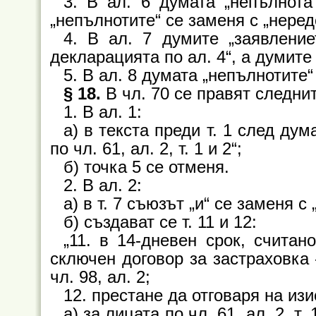
3. В ал. 6 думата „непълнота
„непълнотите“ се заменя с „неред
4. В ал. 7 думите „заявление
декларацията по ал. 4“, а думите „
5. В ал. 8 думата „непълнотите“
§ 18.
В чл. 70 се правят следни
1. В ал. 1:
а) в текста преди т. 1 след дум
по чл. 61, ал. 2, т. 1 и 2“;
б) точка 5 се отменя.
2. В ал. 2:
а) в т. 7 съюзът „и“ се заменя с 
б) създават се т. 11 и 12:
„11. в 14-дневен срок, считан
сключен договор за застраховка
чл. 98, ал. 2;
12. престане да отговаря на изи
а) за лицата по чл. 61, ал. 2, т. 