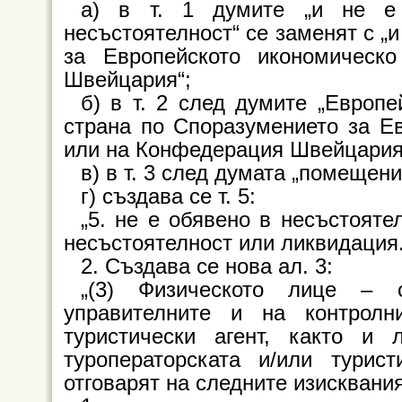
а) в т. 1 думите „и не е
несъстоятелност“ се заменят с „
за Европейското икономическ
Швейцария“;
б) в т. 2 след думите „Европ
страна по Споразумението за Ев
или на Конфедерация Швейцария
в) в т. 3 след думата „помещен
г) създава се т. 5:
„5. не е обявено в несъстояте
несъстоятелност или ликвидация.
2. Създава се нова ал. 3:
„(3) Физическото лице – с
управителните и на контролн
туристически агент, както и
туроператорската и/или турис
отговарят на следните изисквания