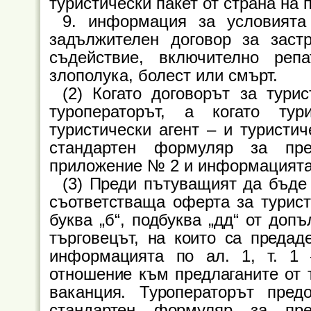
туристически пакет от страна на
9. информация за условията
задължителен договор за заст
съдействие, включително ре
злополука, болест или смърт.
(2) Когато договорът за тури
туроператорът, а когато ту
туристически агент – и туристич
стандартен формуляр за пре
приложение № 2 и информацията по
(3) Преди пътуващият да бъде 
съответстваща оферта за туристи
буква „б“, подбуква „дд“ от доп
търговецът, на които са предад
информацията по ал. 1, т. 1
отношение към предлаганите от т
ваканция. Туроператорът пре
стандартен формуляр за пре