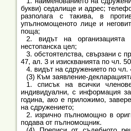
1. наименованието на сдружени
букви) седалище и адрес; телефо
разполага с такива, в прот
упълномощеното лице и неговит
поща;
2. видът на организацията
нестопанска цел;
3. обстоятелства, свързани с п
47, ал. 3 и изискванията по чл. 50
4. видът на сдружението по чл. 
(3) Към заявление-декларацията
1. списък на всички членов
индивидуални, с информация за
година, ако е приложимо, завер
на сдружението;
2. изрично пълномощно в ориг
подава от пълномощник.
(4) Преписи от съдебното ре