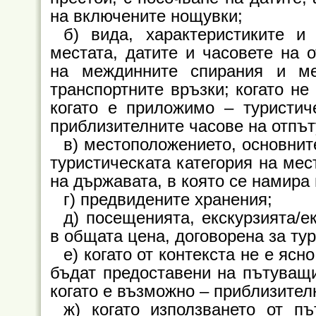
на включените нощувки;
б) вида, характеристиките и
местата, датите и часовете на 
на междинните спирания и ме
транспортните връзки; когато не
когато е приложимо – туристич
приблизителните часове на отпъ
в) местоположението, основнит
туристическата категория на мес
на държавата, в която се намира
г) предвидените хранения;
д) посещенията, екскурзията/е
в общата цена, договорена за тур
е) когато от контекста не е ясн
бъдат предоставени на пътуващия
когато е възможно – приблизител
ж) когато използването от п