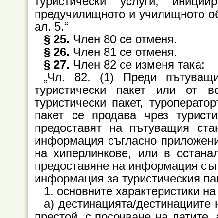
туристически услуги, иници
предучилищното и училищното об
ал. 5.“
§ 25.
Член 80 се отменя.
§ 26.
Член 81 се отменя.
§ 27.
Член 82 се изменя така:
„Чл. 82. (1) Преди пътуващ
туристически пакет или от в
туристически пакет, туроператор
пакет се продава чрез туристи
предоставят на пътуващия ста
информация съгласно приложени
на хиперлинкове, или в остана
предоставяне на информация съг
информация за туристическия пак
1. основните характеристики на
а) дестинацията/дестинациите 
престой, с посочване на датите,