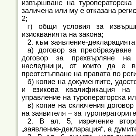
извършване на туроператорска 
заличена или му е отказана регист
2;
г) общи условия за извърш
изискванията на закона;
2. към заявление-декларацията 
а) договор за преобразуване
договор за прехвърляне на 
наследници, от които да е в
преотстъпване на правата по рег
б) копие на документите, удос
и езикова квалификация на 
управление на туроператорска ил
в) копие на сключения договор 
на заявителя – за туроператорите
2. В ал. 5, изречение втор
„заявление-декларация“, а думите 