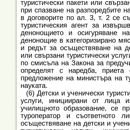
туристически пакети или свърза
при спазване на разпоредбите н
в договорите по ал. 3, т. 2 се 
туристическия агент за извърш
денонощието и осигуряване н
денонощие в категоризирано мяс
и редът за осъществяване на де
или свързани туристически услуг
по смисъла на Закона за предуч
определят с наредба, приета
предложение на министъра на т
науката.
(6) Детски и ученически турист
услуги, инициирани от лица 
училищното образование, се п
туроператор и съответното л
осъществяване на детски и учени