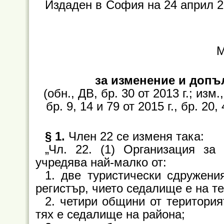
Издаден в
София на 24 април 2
М
за изменение и допъ
(обн., ДВ, бр. 30 от 2013 г.; изм.,
бр. 9, 14 и 79 от 2015 г., бр. 20,
§ 1.
Член 22 се изменя така:
„Чл. 22. (1) Организация за
учредява най-малко от:
1. две туристически сдружени
регистър, чието седалище е на т
2. четири общини от територия
тях е седалище на района;