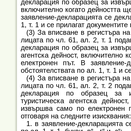
декларация по образец за извърш
включително когато дейността ще
заявление-декларацията се декла
1, т. 1 и се прилагат документите 
(3) За вписване в регистъра на
лицата по чл. 61, ал. 2, т. 1 по
декларация по образец за извър
агентска дейност, включително к
електронен път. В заявление-
обстоятелствата по ал. 1, т. 1 и с
(4) За вписване в регистъра на
лицата по чл. 61, ал. 2, т. 2 по
декларация по образец за и
туристическа агентска дейност
извършва само по електронен п
отговаря на следните изисквания:
1. в заявление-декларацията с