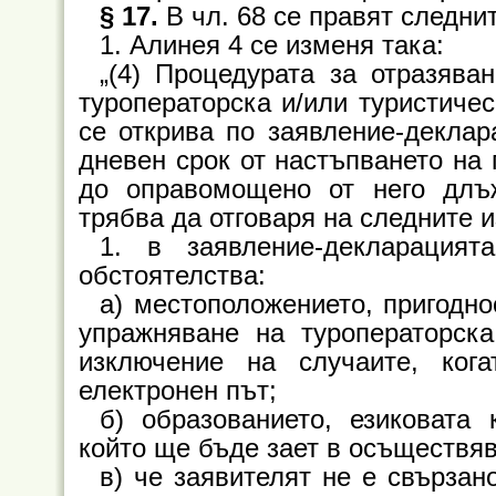
§ 17.
В чл. 68 се правят следни
1. Алинея 4 се изменя така:
„(4) Процедурата за отразява
туроператорска и/или туристичес
се открива по заявление-деклар
дневен срок от настъпването на
до оправомощено от него длъж
трябва да отговаря на следните 
1. в заявление-декларацият
обстоятелства:
а) местоположението, пригодн
упражняване на туроператорска
изключение на случаите, ког
електронен път;
б) образованието, езиковата
който ще бъде зает в осъществяв
в) че заявителят не е свързан