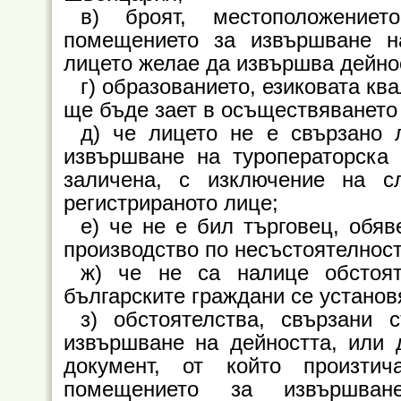
в) броят, местоположениет
помещението за извършване на
лицето желае да извършва дейнос
г) образованието, езиковата кв
ще бъде зает в осъществяването 
д) че лицето не е свързано 
извършване на туроператорска 
заличена, с изключение на с
регистрираното лице;
е) че не е бил търговец, обяв
производство по несъстоятелност
ж) че не са налице обстоят
българските граждани се установ
з) обстоятелства, свързани 
извършване на дейността, или 
документ, от който произти
помещението за извършван