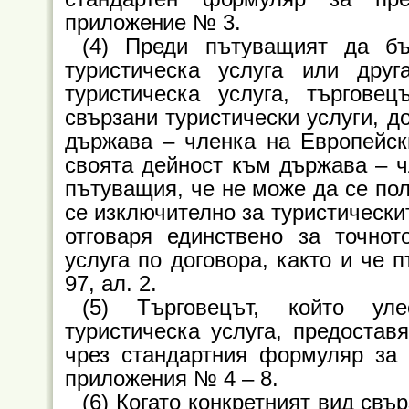
приложение № 3.
(4) Преди пътуващият да бъ
туристическа услуга или дру
туристическа услуга, търговец
свързани туристически услуги, до
държава – членка на Европейск
своята дейност към държава – 
пътуващия, че не може да се пол
се изключително за туристическит
отговаря единствено за точнот
услуга по договора, както и че 
97, ал. 2.
(5) Търговецът, който ул
туристическа услуга, предоста
чрез стандартния формуляр за
приложения № 4 – 8.
(6) Когато конкретният вид свъ