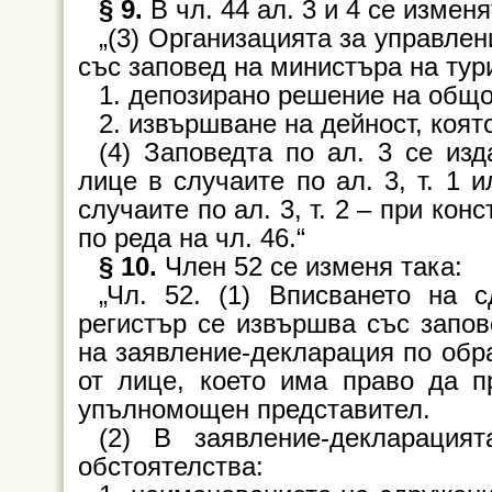
§ 9.
В чл. 44 ал. 3 и 4 се изменя
„(3) Организацията за управлен
със заповед на министъра на тур
1. депозирано решение на общо
2. извършване на дейност, коят
(4) Заповедта по ал. 3 се из
лице в случаите по ал. 3, т. 1 
случаите по ал. 3, т. 2 – при ко
по реда на чл. 46.“
§ 10.
Член 52 се изменя така:
„Чл. 52. (1) Вписването на 
регистър се извършва със запов
на заявление-декларация по обр
от лице, което има право да п
упълномощен представител.
(2) В заявление-декларация
обстоятелства: