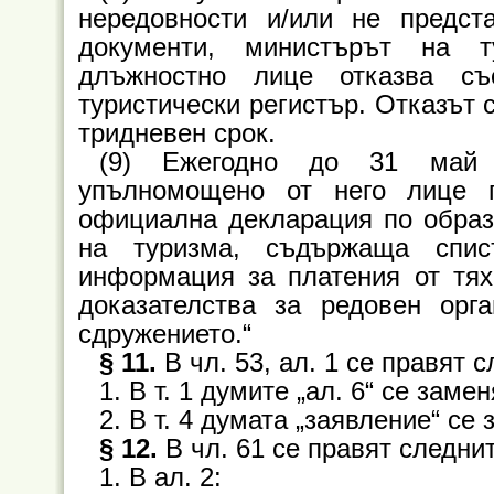
нередовности и/или не предст
документи, министърът на 
длъжностно лице отказва съ
туристически регистър. Отказът 
тридневен срок.
(9) Ежегодно до 31 май п
упълномощено от него лице 
официална декларация по образ
на туризма, съдържаща спис
информация за платения от тях
доказателства за редовен орг
сдружението.“
§ 11.
В чл. 53, ал. 1 се правят 
1. В т. 1 думите „ал. 6“ се заменя
2. В т. 4 думата „заявление“ се
§ 12.
В чл. 61 се правят следни
1. В ал. 2: