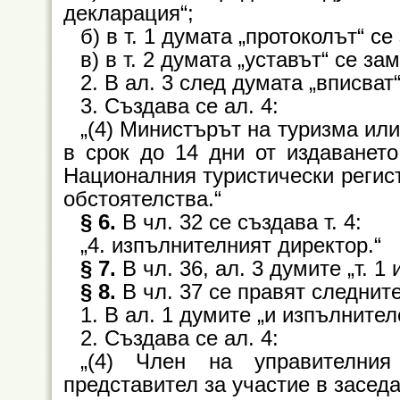
декларация“;
б) в т. 1 думата „протоколът“ се
в) в т. 2 думата „уставът“ се за
2. В ал. 3 след думата „вписват
3. Създава се ал. 4:
„(4) Министърът на туризма ил
в срок до 14 дни от издаванет
Националния туристически регист
обстоятелства.“
§ 6.
В чл. 32 се създава т. 4:
„4. изпълнителният директор.“
§ 7.
В чл. 36, ал. 3 думите „т. 1 
§ 8.
В чл. 37 се правят следнит
1. В ал. 1 думите „и изпълнител
2. Създава се ал. 4:
„(4) Член на управителни
представител за участие в заседа