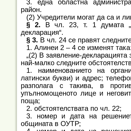
3. една областна администра
район.
(2) Учредители могат да са и лиц
§ 2.
В чл. 23, т. 1 думата 
декларация“.
§ 3.
В чл. 24 се правят следнит
1. Алинеи 2 – 4 се изменят така
„(2) В заявление-декларацията 
най-малко следните обстоятелств
1. наименованието на орган
латински букви) и адрес; телефо
разполага с такива, в прот
упълномощеното лице и неговит
поща;
2. обстоятелствата по чл. 22;
3. номер и дата на решение
общината в ОУТР;