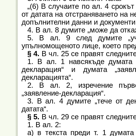
„(6) В случаите по ал. 4 срокът
от датата на отстраняването на 
допълнителни данни и документи
4. В ал. 8 думите „може да отка
5. В ал. 9 след думите „уч
упълномощеното лице, което пре
§ 4.
В чл. 25 се правят следнит
1. В ал. 1 навсякъде думата 
декларация“ и думата „заяв
декларацията“.
2. В ал. 2, изречение първ
„заявление-декларация“.
3. В ал. 4 думите „тече от де
датата“.
§ 5.
В чл. 29 се правят следнит
1. В ал. 2:
а) в текста преди т. 1 думата