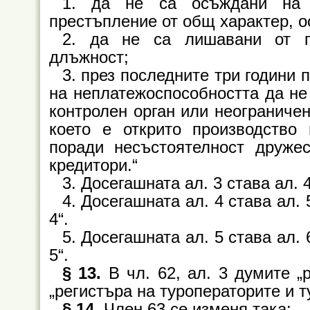
1. да не са осъждани на 
престъпление от общ характер, о
2. да не са лишавани от п
длъжност;
3. през последните три години 
на неплатежоспособността да не
контролен орган или неограничен
което е открито производство 
поради несъстоятелност дружес
кредитори.“
3. Досегашната ал. 3 става ал. 4
4. Досегашната ал. 4 става ал. 
4“.
5. Досегашната ал. 5 става ал. 
5“.
§ 13.
В чл. 62, ал. 3 думите „р
„регистъра на туроператорите и т
§ 14.
Член 63 се изменя така: