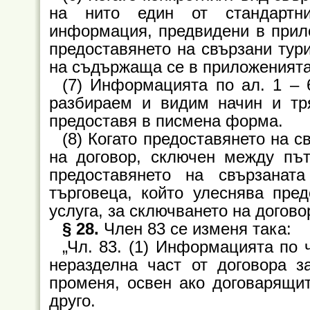
на нито един от стандартн
информация, предвидени в прил
предоставянето на свързани тури
на съдържаща се в приложеният
(7) Информацията по ал. 1 – 
разбираем и видим начин и тря
предоставя в писмена форма.
(8) Когато предоставянето на с
на договор, сключен между път
предоставянето на свързаната
търговеца, който улеснява пред
услуга, за сключването на догово
§ 28.
Член 83 се изменя така:
„Чл. 83. (1) Информацията по чл
неразделна част от договора з
променя, освен ако договарящит
друго.