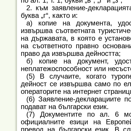
по ал. 1, т. 1, букви „в“, „г“ и „з“;
2. към заявление-декларацията
буква „г“, както и:
а) копие на документа, удо
извършва съответната туристиче
на държавата, в която е установ
на съответното правно основан
право да извършва дейността;
б) копие на документ, удо
неплатежоспособност или несъсто
(5) В случаите, когато туроп
дейност се извършва само по еле
операторите на интернет страниц
(6) Заявление-декларациите п
подават на български език.
(7) Документите по ал. 6 м
официалните езици на Европе
превод на български език. В с