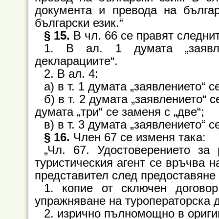
документа и превода на бълга
български език.“
§ 15.
В чл. 66 се правят следни
1. В ал. 1 думата „заявл
декларациите“.
2. В ал. 4:
а) в т. 1 думата „заявлението“ 
б) в т. 2 думата „заявлението“ 
думата „три“ се заменя с „две“;
в) в т. 3 думата „заявлението“ 
§ 16.
Член 67 се изменя така:
„Чл. 67. Удостоверението за
туристическия агент се връчва н
представител след предоставяне 
1. копие от сключен договор
упражняване на туроператорска д
2. изрично пълномощно в ориги