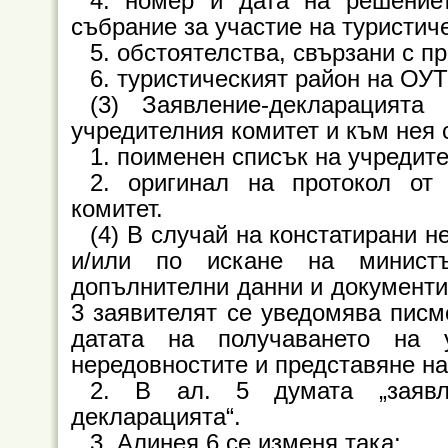
4. номер и дата на решение
събрание за участие на туристич
5. обстоятелства, свързани с п
6. туристическият район на ОУТ
(3) Заявление-декларацият
учредителния комитет и към нея 
1. поименен списък на учредител
2. оригинал на протокол от
комитет.
(4) В случай на констатирани 
и/или по искане на минист
допълнителни данни и документи 
3 заявителят се уведомява писме
датата на получаването на 
нередовностите и представяне на
2. В ал. 5 думата „заявл
декларацията“.
3. Алинея 6 се изменя така: