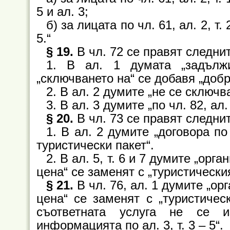
5 и ал. 3;
б) за лицата по чл. 61, ал. 2, т. 
5.“
§ 19.
В чл. 72 се правят следни
1. В ал. 1 думата „задълж
„сключването на“ се добавя „доб
2. В ал. 2 думите „не се сключв
3. В ал. 3 думите „по чл. 82, ал.
§ 20.
В чл. 73 се правят следни
1. В ал. 2 думите „договора по 
туристически пакет“.
2. В ал. 5, т. 6 и 7 думите „ор
цена“ се заменят с „туристическия
§ 21.
В чл. 76, ал. 1 думите „о
цена“ се заменят с „туристичес
съответната услуга не се и
информацията по ал. 3, т. 3 – 5“.