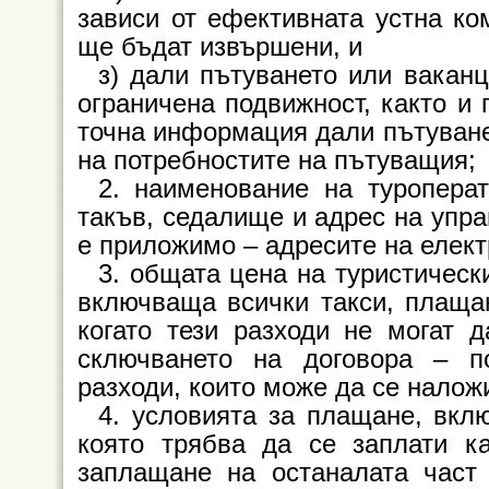
зависи от ефективната устна ком
ще бъдат извършени, и
з) дали пътуването или вакан
ограничена подвижност, както и 
точна информация дали пътуване
на потребностите на пътуващия;
2. наименование на туроперат
такъв, седалище и адрес на упра
е приложимо – адресите на елек
3. общата цена на туристически
включваща всички такси, плащан
когато тези разходи не могат 
сключването на договора – п
разходи, които може да се налож
4. условията за плащане, вкл
която трябва да се заплати к
заплащане на останалата част 