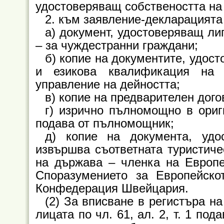
удостоверяващ собствеността на 
2. към заявление-декларацията 
а) документ, удостоверяващ лип
– за чуждестранни граждани;
б) копие на документите, удос
и езикова квалификация на 
управление на дейността;
в) копие на предварителен догов
г) изрично пълномощно в ориг
подава от пълномощник;
д) копие на документа, удо
извършва съответната туристиче
на държава – членка на Европе
Споразумението за Европейско
Конфедерация Швейцария.
(2) За вписване в регистъра на
лицата по чл. 61, ал. 2, т. 1 по