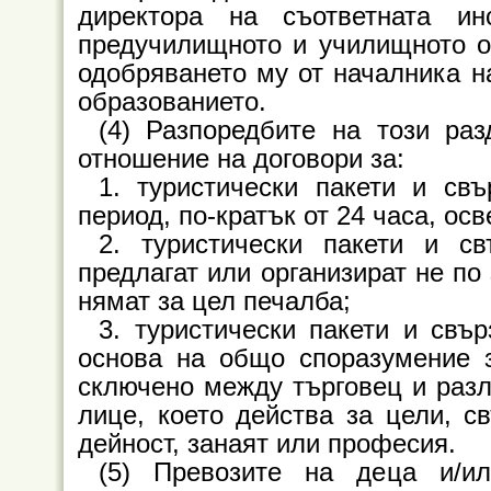
директора на съответната и
предучилищното и училищното о
одобряването му от началника н
образованието.
(4) Разпоредбите на този раз
отношение на договори за:
1. туристически пакети и св
период, по-кратък от 24 часа, ос
2. туристически пакети и св
предлагат или организират не по
нямат за цел печалба;
3. туристически пакети и свър
основа на общо споразумение з
сключено между търговец и разл
лице, което действа за цели, св
дейност, занаят или професия.
(5) Превозите на деца и/и