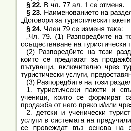
§ 22.
В чл. 77 ал. 1 се отменя.
§ 23.
Наименованието на раздел 
„Договори за туристически пакети
§ 24.
Член 79 се изменя така:
„Чл. 79. (1) Разпоредбите на 
осъществяване на туристически п
(2) Разпоредбите на този разд
които се предлагат за продажб
пътуващи, включително чрез тур
туристически услуги, предоставя
(3) Разпоредбите на този раздел
1. туристически пакети и св
ученици, които се формират с
продажба от него пряко и/или чре
2. детски и ученически турис
услуги в системата на предучил
се провеждат въз основа на 