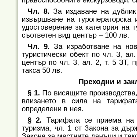
Чл. 8.
За издаване на дублик
извършване на туроператорска и
удостоверение за категория на т
съответен вид център – 100 лв.
Чл. 9.
За изработване на но
туристически обект п
о чл. 3, ал.
център по чл. 3, ал. 2, т. 5 ЗТ,
такса 50 лв.
Преходни и за
§ 1.
По висящите производства,
влизането в сила на тарифат
определени в нея.
§ 2.
Тарифата се приема на о
туризма, чл. 1 от Закона за държ
Закона за местните данъци и так