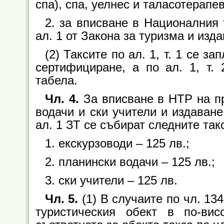
спа), спа, уелнес и таласотерапе
2. за вписване в Националния 
ал. 1 от Закона за туризма и изд
(2) Таксите по ал. 1, т. 1 се з
сертифициране, а по ал. 1, т.
табела.
Чл. 4.
За вписване в НТР на п
водачи и ски учители и издаване
ал. 1 ЗТ се събират следните так
1. екскурзоводи – 125 лв.;
2. планински водачи – 125 лв.;
3. ски учители – 125 лв.
Чл. 5.
(1) В случаите по чл. 13
туристическия обект в по-ви