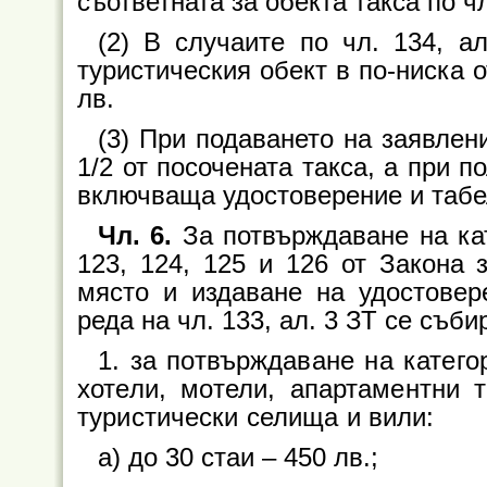
съответната за обекта такса по чл.
(2) В случаите по чл. 134, а
туристическия обект в по-ниска 
лв.
(3) При подаването на заявлен
1/2 от посочената такса, а при 
включваща удостоверение и табел
Чл. 6.
За потвърждаване на кат
123, 124, 125 и 126 от Закона 
място и издаване на удостовер
реда на чл. 133, ал. 3 ЗТ се съби
1. за потвърждаване на катего
хотели, мотели, апартаментни 
туристически селища и вили:
а) до 30 стаи – 450 лв.;