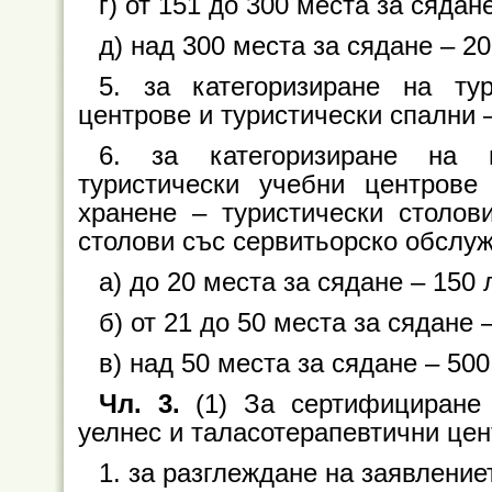
г) от 151 до 300 места за сядане
д) над 300 места за сядане – 20
5. за категоризиране на тур
центрове и туристически спални – 
6. за категоризиране на 
туристически учебни центрове
хранене – туристически столов
столови със сервитьорско обслу
а) до 20 места за сядане – 150 л
б) от 21 до 50 места за сядане –
в) над 50 места за сядане – 500
Чл. 3.
(1) За сертифициране 
уелнес и таласотерапевтични цен
1. за разглеждане на заявлени