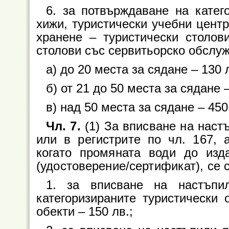
6. за потвърждаване на кате
хижи, туристически учебни центр
хранене – туристически столов
столови със сервитьорско обслу
а) до 20 места за сядане – 130 л
б) от 21 до 50 места за сядане –
в) над 50 места за сядане – 450
Чл. 7.
(1) За вписване на наст
или в регистрите по чл. 167, 
когато промяната води до изд
(удостоверение/сертификат), се 
1. за вписване на настъпи
категоризираните туристически 
обекти – 150 лв.;