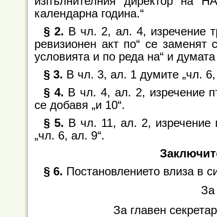
изпълнителния директор на Н
календарна година.“
§ 2.
В чл. 2, ал. 4, изречение
ревизионен акт по“ се заменят с
условията и по реда на“ и думата
§ 3.
В чл. 3, ал. 1 думите „чл. 6,
§ 4.
В чл. 4, ал. 2, изречение 
се добавя „и 10“.
§ 5.
В чл. 11, ал. 2, изречение
„чл. 6, ал. 9“.
Заключит
§ 6.
Постановлението влиза в си
За
За главен секрета