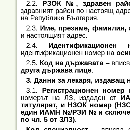
2.2.
РЗОК №, здравен рай
здравният район по настоящ адре
на Република България.
2.3.
Име, презиме, фамилия, 
и настоящият адрес.
2.4.
Идентификационен 
идентификационен номер на
оси
2.5.
Код на държавата
– вписв
друга държава лице
.
3. Данни за лекаря, издаващ
3.1.
Регистрационен номер 
номерът на ЛЗ, издаден от
И
титулярят, и НЗОК номер (НЗО
един ИАМН №/РЗИ № и сключе
по чл. 5 от ЗЛЗ).
Код специалност
– вписва с