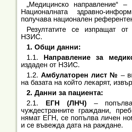
„Медицинско направление“ 
Националната здравно-инфор
получава национален референтен
Резултатите се изпращат от 
НЗИС.
1. Общи данни:
1.1.
Направление за медик
издаден от НЗИС.
1.2.
Амбулаторен лист
№
– в
на базата на който лекарят, извъ
2. Данни за пациента:
2.1.
ЕГН (ЛНЧ)
– попълва 
чуждестранните граждани, пре
нямат ЕГН, се попълва личен но
и се въвежда дата на раждане.