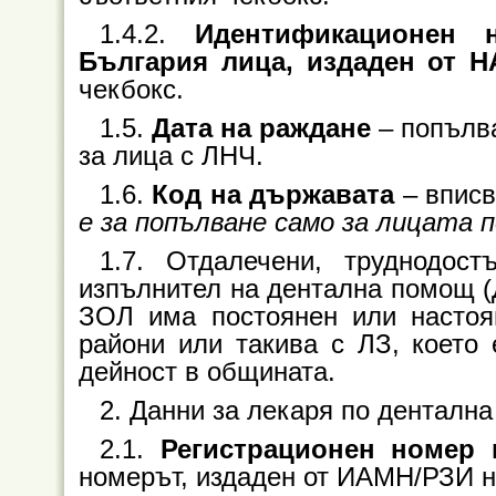
1.4.2.
Идентификационен 
България лица, издаден от Н
чекбокс.
1.5.
Дата на раждане
– попълва
за лица с ЛНЧ.
1.6.
Код на държавата
– вписв
е за попълване само за лицата по
1.7. Отдалечени, труднодос
изпълнител на дентална помощ (Д
ЗОЛ има постоянен или настоя
райони или такива с ЛЗ, което 
дейност в общината.
2. Данни за лекаря по денталн
2.1.
Регистрационен номер 
номерът, издаден от ИАМН/РЗИ н