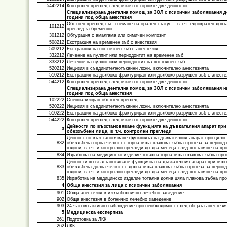
5442214
Контролен преглед след някоя от горните две дейности
Специализирана дентална помощ за ЗОЛ с психични заболявания д
години под обща анестезия
Обстоен преглед със снемане на орален статус – в т.ч. еднократен доп
101212
преглед за бременни
301212
Обтурация с амалгама или химичен композит
508212
Екстракция на временен зъб с анестезия
509212
Екстракция на постоянен зъб с анестезия
332212
Лечение на пулпит или периодонтит на временен зъб
333212
Лечение на пулпит или периодонтит на постоянен зъб
520212
Инцизия в съединителнотъканни ложи, включително анестезията
510212
Екстракция на дълбоко фрактуриран или дълбоко разрушен зъб с анесте
544212
Контролен преглед след някоя от горните две дейности
Специализирана дентална помощ за ЗОЛ с психични заболявания н
години под обща анестезия
102222
Специализиран обстоен преглед
520222
Инцизия в съединителнотъканни ложи, включително анестезията
510222
Екстракция на дълбоко фрактуриран или дълбоко разрушен зъб с анесте
544222
Контролен преглед след някоя от горните две дейности
Дейности по възстановяване функцията на дъвкателния апарат при
3
обеззъбени лица, в т.ч. контролни прегледи
Дейност по възстановяване функцията на дъвкателния апарат при цялос
832
обеззъбена горна челюст с горна цяла плакова зъбна протеза за период 
години, в т.ч. и контролни прегледи до два месеца след поставяне на пр
834
Изработка на медицинско изделие тотална горна цяла плакова зъбна про
Дейности по възстановяване функцията на дъвкателния апарат при цяло
833
обеззъбена долна челюст с долна цяла плакова зъбна протеза за период
години, в т.ч. и контролни прегледи до два месеца след поставяне на пр
835
Изработка на медицинско изделие тотална долна цяла плакова зъбна про
4
Обща анестезия за лица с психични заболявания
901
Обща анестезия в извънболнично лечебно заведение
902
Обща анестезия в болнично лечебно заведение
903
24-часово активно наблюдение при необходимост след общата анестези
5
Медицинска експертиза
261
Подготовка за ЛКК
262
ЛКК