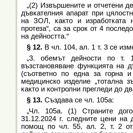
„(2) Извършените и отчетени д
дъвкателния апарат при цялостн
на ЗОЛ, както и изработката 
протеза“, са за срок от 4 после
на дейността.“
§ 12.
В чл. 104, ал. 1 т. 3 се изм
„3. обемът дейности по т.
възстановяване функцията на д
(съответно по една за горна и
медицинско изделие „тотална зъ
както и контролни прегледи до дв
§ 13.
Създава се чл. 105а:
„Чл. 105а. (1) Страните дог
31.12.2024 г. следните цени на
помощ по чл. 55, ал. 2, т. 2 о