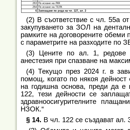
263
По искане на ЛКК
264
По искане на ТЕЛК
6
Заплащане по реда на чл. 127, ал. 2
(2) В съответствие с чл. 55а 
закупуването за ЗОЛ на дентална
рамките на договорените обеми по
с параметрите на разходите по З
(3) Цените по ал. 1, редове
анестезия при спазване на макси
(4) Текущо през 2024 г. в за
помощ, когато по някоя дейност 
на годишна основа, преди да е 
122, тези дейности се заплаща
здравноосигурителните плаща
НЗОК.“
§ 14.
В чл. 122 се създават ал. 3