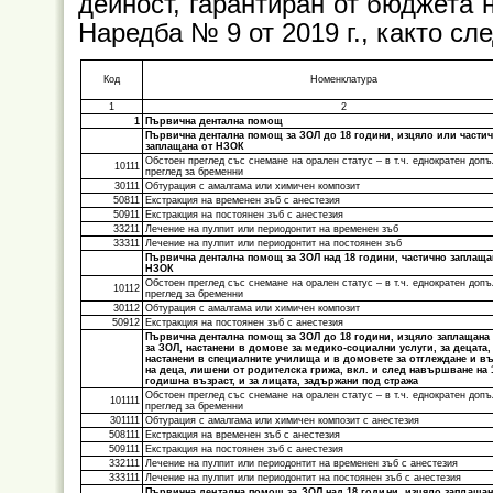
дейност, гарантиран от бюджета 
Наредба № 9 от 2019 г., както сл
Код
Номенклатура
1
2
1
Първична дентална помощ
Първична дентална помощ за ЗОЛ до 18 години, изцяло или части
заплащана от НЗОК
Обстоен преглед със снемане на орален статус – в т.ч. еднократен доп
10111
преглед за бременни
30111
Обтурация с амалгама или химичен композит
50811
Екстракция на временен зъб с анестезия
50911
Екстракция на постоянен зъб с анестезия
33211
Лечение на пулпит или периодонтит на временен зъб
33311
Лечение на пулпит или периодонтит на постоянен зъб
Първична дентална помощ за ЗОЛ над 18 години, частично заплаща
НЗОК
Обстоен преглед със снемане на орален статус – в т.ч. еднократен доп
10112
преглед за бременни
30112
Обтурация с амалгама или химичен композит
50912
Екстракция на постоянен зъб с анестезия
Първична дентална помощ за ЗОЛ до 18 години, изцяло заплащана
за ЗОЛ, настанени в домове за медико-социални услуги, за децата,
настанени в специалните училища и в домовете за отглеждане и в
на деца, лишени от родителска грижа, вкл. и след навършване на 
годишна възраст, и за лицата, задържани под стража
Обстоен преглед със снемане на орален статус – в т.ч. еднократен доп
101111
преглед за бременни
301111
Обтурация с амалгама или химичен композит с анестезия
508111
Екстракция на временен зъб с анестезия
509111
Екстракция на постоянен зъб с анестезия
332111
Лечение на пулпит или периодонтит на временен зъб с анестезия
333111
Лечение на пулпит или периодонтит на постоянен зъб с анестезия
Първична дентална помощ за ЗОЛ над 18 години, изцяло заплащан