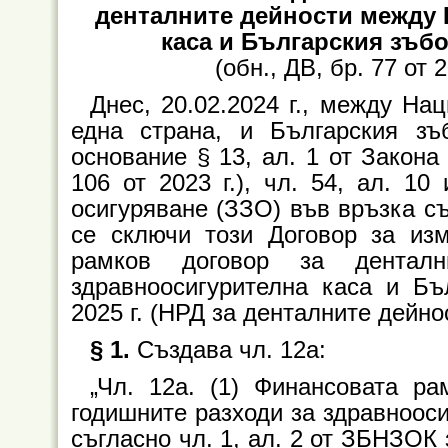
денталните дейности между
каса и Българския зъбол
(oбн., ДВ, бр. 77 от 2
Днес, 20.02.2024 г., между На
една страна, и Българския зъ
основание § 13, ал. 1 от Закона
106 от 2023 г.), чл. 54, ал. 10
осигуряване (ЗЗО) във връзка съ
се сключи този Договор за из
рамков договор за денталн
здравноосигурителна каса и Бъ
2025 г. (НРД за денталните дейнос
§ 1.
Създава чл. 12а:
„Чл. 12а. (1) Финансовата р
годишните разходи за здравноос
съгласно чл. 1, ал. 2 от ЗБНЗОК за