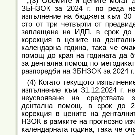
„(3) Обемите и цените могат 
ЗБНЗОК за 2024 г. по реда на
изпълнение на бюджета към 30 
сто от три четвърти от предвид
заплащане на ИДП, в срок до
корекция в цените на дентални
календарна година, така че оча
помощ до края на годината да б
за дентална помощ по методиката
разпоредби на ЗБНЗОК за 2024 г.
(4) Когато текущото изпълнени
изпълнение към 31.12.2024 г. н
неусвояване на средствата 
дентална помощ, в срок до 
корекция в цените на дентални
НЗОК в рамките на прогнозно изч
календарната година, така че оч