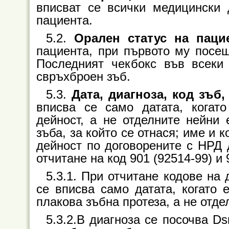
вписват се всички медицински 
пациента.
5.2.
Орален статус на паци
пациента, при първото му посе
Последният чекбокс във всеки
свръхброен зъб.
5.3.
Дата, диагноза, код зъб
вписва се само датата, когат
дейност, а не отделните нейни 
зъба, за който се отнася; име и
дейност по договорените с НРД 
отчитане на код 901 (92514-99) и 
5.3.1. При отчитане кодове на 
се вписва само датата, когато 
плакова зъбна протеза, а не отде
5.3.2.В диагноза се посочва Ds