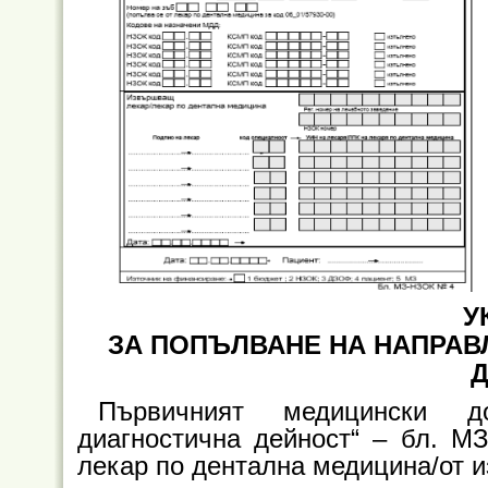
У
ЗА ПОПЪЛВАНЕ НА НАПРАВ
Първичният медицински д
диагностична дейност“ – бл. М
лекар по дентална медицина/от