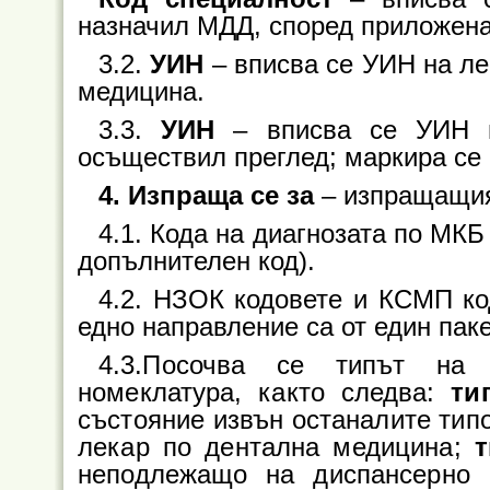
назначил МДД, според приложена
3.2.
УИН
– вписва се УИН на ле
медицина.
3.3.
УИН
– вписва се УИН на
осъществил преглед; маркира се 
4. Изпраща се за
– изпращащият
4.1. Кода на диагнозата по МКБ 
допълнителен код).
4.2. НЗОК кодовете и КСМП ко
едно направление са от един паке
4.3.Посочва се типът на 
номеклатура, както следва:
ти
състояние извън останалите типо
лекар по дентална медицина;
т
неподлежащо на диспансерно 