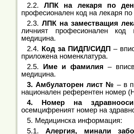
2.2.
ЛПК на лекаря по ден
професионален код на лекаря по
2.3.
ЛПК на заместващия лек
личният професионален код 
медицина.
2.4.
Код за ПИДП/СИДП
– впис
приложена номенклатура.
2.5.
Име и фамилия
– вписв
медицина.
3. Амбулаторен лист №
– в п
национален референтен номер (Н
4. Номер на здравнооси
осемцифреният номер на здравно
5. Медицинска информация:
5.1.
Алергия, минали забо