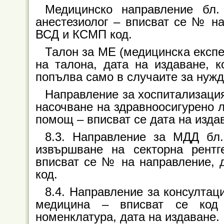
Медицинско направление б
анестезиолог – вписват се № на
ВСД и КСМП код.
Талон за МЕ (медицинска експ
на талона, дата на издаване, 
попълва само в случаите за нужд
Направление за хоспитализаци
насочване на здравноосигурено 
помощ – вписват се дата на изда
8.3. Направление за МДД б
извършване на секторна рентг
вписват се № на направление, д
код.
8.4. Направление за консултац
медицина – вписват се код 
номенклатура, дата на издаване.