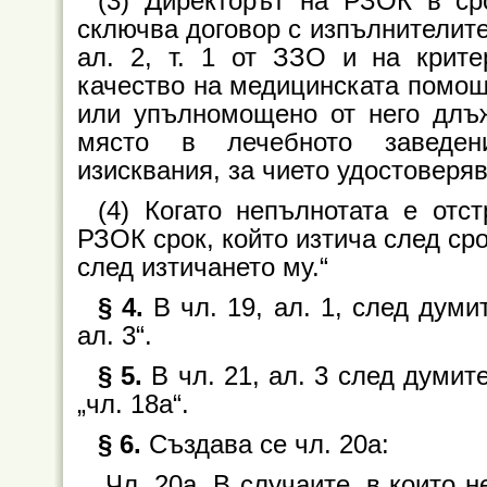
(3) Директорът на РЗОК в ср
сключва договор с изпълнителите,
ал. 2, т. 1 от ЗЗО и на крите
качество на медицинската помощ
или упълномощено от него длъ
място в лечебното заведени
изисквания, за чието удостоверя
(4) Когато непълнотата е отс
РЗОК срок, който изтича след сро
след изтичането му.“
§ 4.
В чл. 19, ал. 1, след думит
ал. 3“.
§ 5.
В чл. 21, ал. 3 след думит
„чл. 18а“.
§ 6.
Създава се чл. 20а:
„Чл. 20а. В случаите, в които 