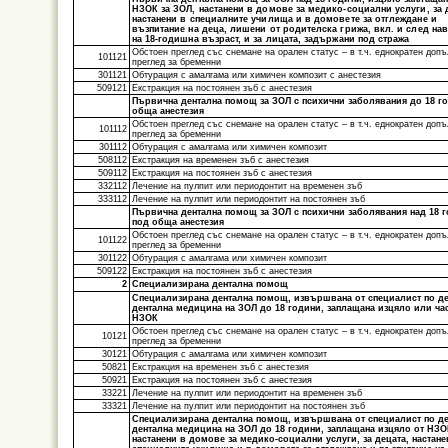
НЗОК за ЗОЛ, настанени в домове за медико-социални услуги, за 
настанени в специалните училища и в домовете за отглеждане и
възпитание на деца, лишени от родителска грижа, вкл. и след н
на 18-годишна възраст, и за лицата, задържани под стража
Обстоен преглед със снемане на орален статус – в т.ч. еднократен доп
101121
преглед за бременни
301121
Обтурация с амалгама или химичен композит с анестезия
509121
Екстракция на постоянен зъб с анестезия
Първична дентална помощ за ЗОЛ с психични заболявания до 18 г
обща анестезия
Обстоен преглед със снемане на орален статус – в т.ч. еднократен доп
101112
преглед за бременни
301112
Обтурация с амалгама или химичен композит
508112
Екстракция на временен зъб с анестезия
509112
Екстракция на постоянен зъб с анестезия
332112
Лечение на пулпит или периодонтит на временен зъб
333112
Лечение на пулпит или периодонтит на постоянен зъб
Първична дентална помощ за ЗОЛ с психични заболявания над 18 
под обща анестезия
Обстоен преглед със снемане на орален статус – в т.ч. еднократен доп
101122
преглед за бременни
301122
Обтурация с амалгама или химичен композит
509122
Екстракция на постоянен зъб с анестезия
2
Специализирана дентална помощ
Специализирана дентална помощ, извършвана от специалист по де
дентална медицина на ЗОЛ до 18 години, заплащана изцяло или ча
НЗОК
Обстоен преглед със снемане на орален статус – в т.ч. еднократен доп
10121
преглед за бременни
30121
Обтурация с амалгама или химичен композит
50821
Екстракция на временен зъб с анестезия
50921
Екстракция на постоянен зъб с анестезия
33221
Лечение на пулпит или периодонтит на временен зъб
33321
Лечение на пулпит или периодонтит на постоянен зъб
Специализирана дентална помощ, извършвана от специалист по де
дентална медицина на ЗОЛ до 18 години, заплащана изцяло от НЗО
настанени в домове за медико-социални услуги, за децата, настане