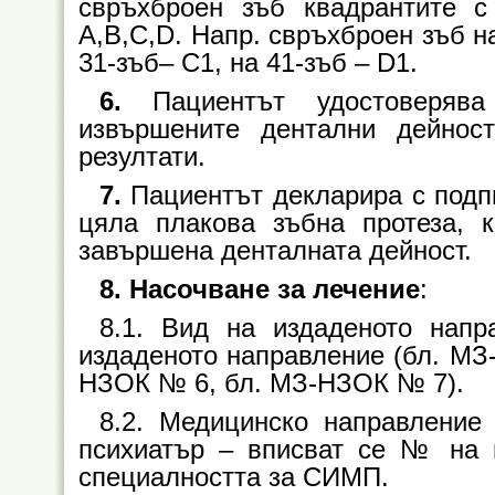
свръхброен зъб квадрантите с
A,B,C,D. Напр. свръхброен зъб на
31-зъб– C1, на 41-зъб – D1.
6.
Пациентът удостоверява
извършените дентални дейност
резултати.
7.
Пациентът декларира с подпи
цяла плакова зъбна протеза, к
завършена денталната дейност.
8. Насочване за лечение
:
8.1. Вид на издаденото напр
издаденото направление (бл. М
НЗОК № 6, бл. МЗ-НЗОК № 7).
8.2. Медицинско направлени
психиатър – вписват се № на н
специалността за СИМП.