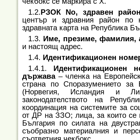
чекбокс се маркира с Х.
1.2.
РЗОК No, здравен райо
център и здравния район по 
здравната карта на Република Бъ
1.3.
Име, презиме, фамилия, 
и настоящ адрес.
1.4.
Идентификационен номе
1.4.1.
Идентификационен но
държава
– членка на Европейск
страна по Споразумението за 
(Норвегия, Исландия и Ли
законодателството на Републ
координация на системите за соц
от ДР на ЗЗО; лица, за които се
България по силата на двустра
съобразно материалния и пер
съответния чекбокс.