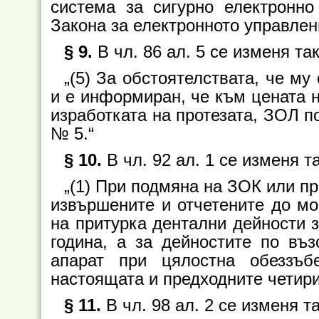
система за сигурно електронно
Закона за електронното управлен
§ 9.
В чл. 86 ал. 5 се изменя так
„(5) За обстоятелствата, че му
и е информиран, че към цената н
изработката на протезата, ЗОЛ 
№ 5.“
§ 10.
В чл. 92 ал. 1 се изменя т
„(1) При подмяна на ЗОК или п
извършените и отчетените до м
на притурка дентални дейности 
година, а за дейностите по въ
апарат при цялостна обеззъ
настоящата и предходните четири
§ 11.
В чл. 98 ал. 2 се изменя та