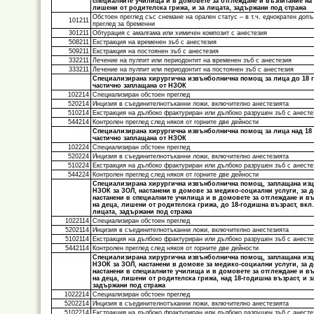
специалните училища и в домовете за отглеждане и възпитание на 
лишени от родителска грижа, и за лицата, задържани под стража
Обстоен преглед със снемане на орален статус – в т.ч. еднократен доп
101211
преглед за бременни
301211
Обтурация с амалгама или химичен композит с анестезия
508211
Екстракция на временен зъб с анестезия
509211
Екстракция на постоянен зъб с анестезия
332211
Лечение на пулпит или периодонтит на временен зъб с анестезия
333211
Лечение на пулпит или периодонтит на постоянен зъб с анестезия
Специализирана хирургична извънболнична помощ за лица до 18 
частично заплащана от НЗОК
102214
Специализиран обстоен преглед
520214
Инцизия в съединителнотъканни ложи, включително анестезията
510214
Екстракция на дълбоко фрактуриран или дълбоко разрушен зъб с анесте
544214
Контролен преглед след някоя от горните две дейности
Специализирана хирургична извънболнична помощ за лица над 18 
частично заплащана от НЗОК
102224
Специализиран обстоен преглед
520224
Инцизия в съединителнотъканни ложи, включително анестезията
510224
Екстракция на дълбоко фрактуриран или дълбоко разрушен зъб с анесте
544224
Контролен преглед след някоя от горните две дейности
Специализирана хирургична извънболнична помощ, заплащана изц
НЗОК за ЗОЛ, настанени в домове за медико-социални услуги, за д
настанени в специалните училища и в домовете за отглеждане и в
на деца, лишени от родителска грижа, до 18-годишна възраст, вкл.
лицата, задържани под стража
1022114
Специализиран обстоен преглед
5202114
Инцизия в съединителнотъканни ложи, включително анестезията
5102114
Екстракция на дълбоко фрактуриран или дълбоко разрушен зъб с анесте
5442114
Контролен преглед след някоя от горните две дейности
Специализирана хирургична извънболнична помощ, заплащана изц
НЗОК за ЗОЛ, настанени в домове за медико-социални услуги, за д
настанени в специалните училища и в домовете за отглеждане и в
на деца, лишени от родителска грижа, над 18-годишна възраст, и з
задържани под стража
1022214
Специализиран обстоен преглед
5202214
Инцизия в съединителнотъканни ложи, включително анестезията
5102214
Екстракция на дълбоко фрактуриран или дълбоко разрушен зъб с анесте