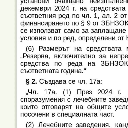
установи очаквано неизпълне
декември 2024 г. на средствата
съответния ред по чл. 1, ал. 2 о
финансирането по § 9 от ЗБНЗОК 
се използват само за заплащане
условия и по ред, определени от
(6) Размерът на средствата
„Резерва, включително за непр
средства по реда на ЗБНЗОК
съответната година.“
§ 2.
Създава се чл. 17а:
„Чл. 17а. (1) През 2024 г.
споразумения с лечебните завед
които отговарят на общите усл
посочени в специалната част.
(2) Лечебните заведения, ка