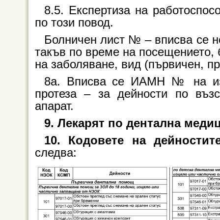
8.5. Експертиза на работоспос
по този повод.
Болничен лист № – вписва се н
такъв по време на посещението, б
на заболяване, вид (първичен, п
8а. Вписва се ИАМН № на изп
протеза – за дейности по въз
апарат.
9. Лекарят по дентална меди
10. Кодовете на дейностит
следва: