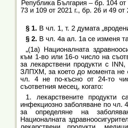
Република България – бр. 104 от 20
73 и 109 от 2021 г., бр. 26 и 49 от 
§ 1.
В чл. 1, т. 2 думата „вроден
§ 2.
В чл. 4а ал. 1а се изменя т
„(1а) Националната здравноо
към 1-во или 16-о число на съо
за лекарствени продукти с INN, 
ЗЛПХМ, за което до момента не 
чл. 4 не по-късно от 24-то ч
съответния месец, когато:
1. лекарствените продукти с
инфекциозно заболяване по чл. 4
за определяне на заболява
Националната здравноосигурите
лекарствени продукти, меди