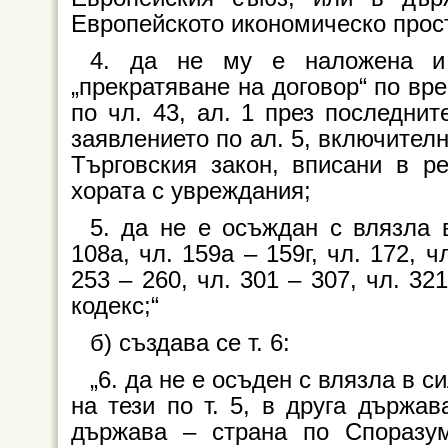
Европейското икономическо прост
4. да не му е наложена и
„прекратяване на договор“ по вр
по чл. 43, ал. 1 през последнит
заявлението по ал. 5, включител
Търговския закон, вписани в ре
хората с увреждания;
5. да не е осъждан с влязла 
108а, чл. 159а – 159г, чл. 172, ч
253 – 260, чл. 301 – 307, чл. 32
кодекс;“
б) създава се т. 6:
„6. да не е осъден с влязла в 
на тези по т. 5, в друга държа
държава – страна по Споразум