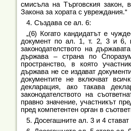
смисъла на Търговския закон, в
Закона за хората с увреждания.“
4. Създава се ал. 6:
„(6) Когато кандидатът е чужд
документ по ал. 1, т. 2, 3 и 6,
законодателството на държават
държава – страна по Споразум
пространство, в която участни
държава не се издават документи
документите не включват всичк
декларация, ако такава декл
законодателството на съответн
правно значение, участникът пр
пред компетентен орган в съответ
5. Досегашните ал. 3 и 4 стават 