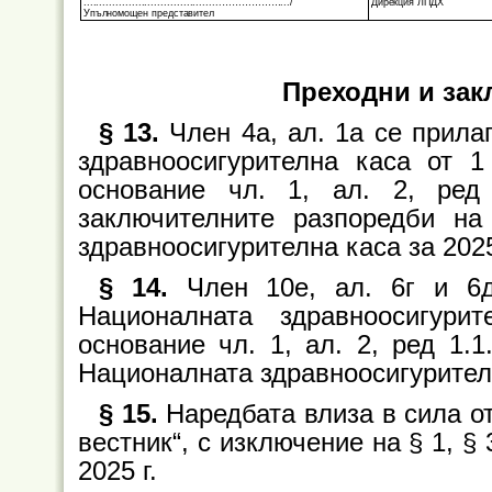
...........................................……………….../
Дирекция ЛПДХ
Упълномощен представител
Преходни и за
§ 13.
Член 4а, ал. 1а се прила
здравноосигурителна каса от 1
основание чл. 1, ал. 2, ред
заключителните разпоредби н
здравноосигурителна каса за 2025
§ 14.
Член 10е, ал. 6г и 6д
Националната здравноосигури
основание чл. 1, ал. 2, ред 1.1
Националната здравноосигурителн
§ 15.
Наредбата влиза в сила от
вестник“, с изключение на § 1, § 3
2025 г.