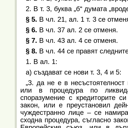
2. В т. 3, буква „б“ думата „вро
§ 5.
В чл. 21, ал. 1 т. 3 се отмен
§ 6.
В чл. 37 ал. 2 се отменя.
§ 7.
В чл. 43 ал. 4 се отменя.
§ 8.
В чл. 44 се правят следнит
1. В ал. 1:
а) създават се нови т. 3, 4 и 5:
„3. да не е в несъстоятелност
или в процедура по ликвид
споразумение с кредиторите си
закон, или е преустановил дей
чуждестранно лице – се намира
сходна процедура, съгласно зако
Европейския съюз, или в дър