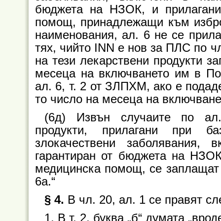
бюджета на НЗОК, и прилагани
помощ, принадлежащи към избро
наименования, ал. 6 не се прила
тях, чийто INN e нов за ПЛС по ч
на тези лекарствени продукти за
месеца на включването им в Поз
ал. 6, т. 2 от ЗЛПХМ, ако е подад
то число на месеца на включване
(6д) Извън случаите по ал.
продукти, прилагани при б
злокачествени заболявания, 
гарантиран от бюджета на НЗОК
медицинска помощ, се заплащат 
6а.“
§ 4.
В чл. 20, ал. 1 се правят с
1. В т. 2, буква „б“ думата „вро