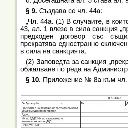
6. Досегашната ал. 5 става ал. 9
§ 9.
Създава се чл. 44а:
„Чл. 44а. (1) В случаите, в кои
43, ал. 1 влезе в сила санкция „
предходен договор със същи
прекратява едностранно сключени
в сила на санкцията.
(2) Заповедта за санкция „прек
обжалване по реда на Администр
§ 10.
Приложение № 8а към чл. 2
ПРОТОКОЛ
По Договор № ........................ г.
№ ........................
Д
Притежател на разрешение за употреба/негов
упълномощен представител
Адрес:
ИН по ЗДДС/ИН по националното
законодателство за ДДС:
ЕИК/БУЛСТАТ: