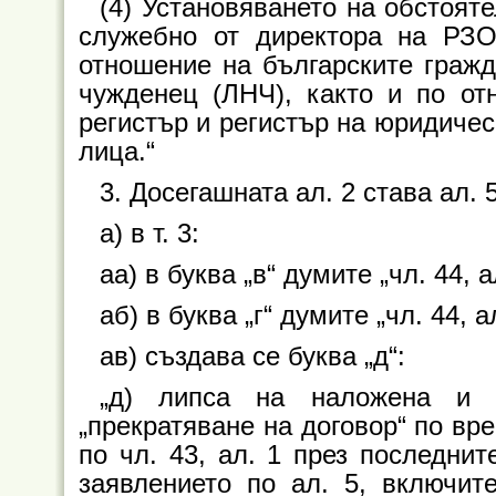
(4) Установяването на обстоятел
служебно от директора на РЗ
отношение на българските гражд
чужденец (ЛНЧ), както и по от
регистър и регистър на юридичес
лица.“
3. Досегашната ал. 2 става ал. 5
а) в т. 3:
аа) в буква „в“ думите „чл. 44, ал.
аб) в буква „г“ думите „чл. 44, ал.
ав) създава се буква „д“:
„д) липса на наложена и 
„прекратяване на договор“ по вр
по чл. 43, ал. 1 през последнит
заявлението по ал. 5, включит