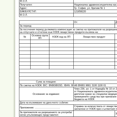
М.О.Л.
Получател:
Национална здравноосигурителна кас
Адрес:
Гр. София, ул. Кричим № 1
ЕИК/БУЛСТАТ:
121858220
М.О.Л.
От:
Д
За период:
За посочения период дължимата компенсация за сметка на притежателя на разрешен
на отпуснати и отчетени към НЗОК лекарствени продукти възлиза на:
Основна група
№
НЗОК код на ЛП
Лекарствен продукт
ЛП
Сума за плащане:
По сметка на НЗОК: BIC: BNBGBGSD, IBAN: BG46 BNBG 9661 3100 1100 01
Член 23б, ал. 1 от Наредба № 10 от 2
от Националната здравноосигурителна
Основание за издаване:
диетични храни за специални медицин
превишените средства при прилагане
бюджета на НЗОК
Дата на възникване на данъчното събитие:
Справка за количествата от лекарстве
Приложение: ….............................
заплатени от НЗОК през съответния 
За притежателя на разрешението за употреба/
З
негов упълномощен представител: