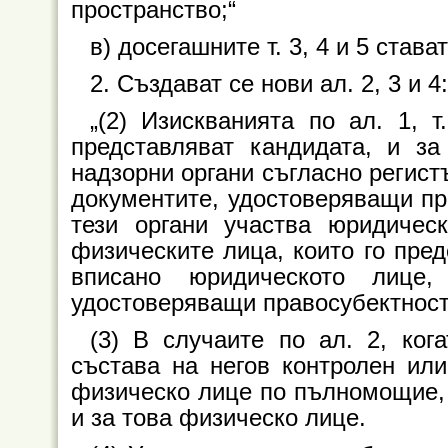
пространство;“
в) досегашните т. 3, 4 и 5 стават
2. Създават се нови ал. 2, 3 и 4:
„(2) Изискванията по ал. 1, 
представляват кандидата, и за
надзорни органи съгласно регистъ
документите, удостоверяващи пра
тези органи участва юридичес
физическите лица, които го пред
вписано юридическото лице,
удостоверяващи правосубектност
(3) В случаите по ал. 2, ко
състава на негов контролен или
физическо лице по пълномощие, о
и за това физическо лице.