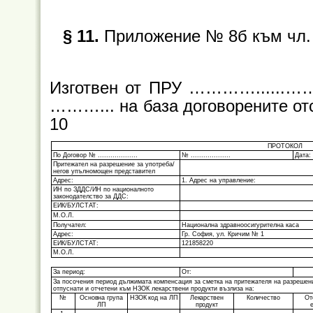
§ 11.
Приложение № 8б към чл. 2
Изготвен от ПРУ …………......…
………... на база договорените отст
10
ПРОТОКОЛ
По Договор № ...................
№ ...................
Дата:
Притежател на разрешение за употреба/
негов упълномощен представител
Адрес:
1. Адрес на управление:
ИН по ЗДДС/ИН по националното
законодателство за ДДС:
ЕИК/БУЛСТАТ:
М.О.Л.
Получател:
Национална здравноосигурителна каса
Адрес:
Гр. София, ул. Кричим № 1
ЕИК/БУЛСТАТ:
121858220
М.О.Л.
За период:
От:
За посочения период дължимата компенсация за сметка на притежателя на разрешен
отпуснати и отчетени към НЗОК лекарствени продукти възлиза на:
№
Основна група
НЗОК код на ЛП
Лекарствен
Количество
От
ЛП
продукт