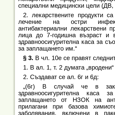
специални медицински цели (ДВ, бр
2. лекарствените продукти с
лечение на остри инфекц
антибактериални лекарствени пр
лица до 7-годишна възраст и 
здравноосигурителна каса за съо
за заплащането им.“
§ 3.
В чл. 10е се правят следни
1. В ал. 1, т. 2 думата „вродени
2. Създават се ал. 6г и 6д:
„(6г) В случай че в зак
здравноосигурителна каса з
заплащането от НЗОК на анти
прилагани при базова химиот
заболявания, включени в пак