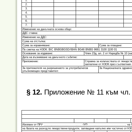
1.
2.
3.
4.
5.
6.
7.
Изменение на данъчната основа общо:
ДДС ставка:
Изменение на ДДС:
Сума на отстъпка:
Сума за изравняване:
Сума за плащане:
По сметка на НЗОК: BIC BNBGBGSD/IBAN BG46 BNBG 9661 3100 1100 01
Основание за издаване:
Член 23д, ал. 2 от Наредба № 10 (нар
Дата на възникване на данъчното събитие:
Приложение:
Справка за количествата от лекарств
заплатени от НЗОК през съответния
За притежателя на разрешението за употреба/негов
За Националната здравно
упълномощен представител:
§ 12.
Приложение № 11 към чл. 3
Изготвен от ПРУ ………………………........……... /УП .....……….………..……………... на
на базата на разход по лекарствени продукти, заплащани напълно или частично от НЗ