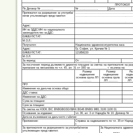
ПРОТОКОЛ
По Договор № …...........
№ ……................
Дата:
Притежател на разрешение за употреба/
………………………………………………........................
негов упълномощен представител
…………………………………………………..........
…………………………………………………................
Адрес:
ИН по ЗДДС/ИН по националното
законодателство за ДДС:
ЕИК/БУЛСТАТ:
М.О.Л.:
Получател:
Национална здравноосигурителна каса
Адрес:
Гр. София, ул. Кричим № 1
ЕИК/БУЛСТАТ:
121858220
М.О.Л:
За период:
От: …..….....
За посочения период дължимото директно плащане за сметка на притежателя на ра
прилагане на механизма по чл. 45, ал. 31 от ЗЗО за .................. г. възлиза на:
Размер
Размер
Ра
надвишение
надвишение
надв
основна група ЛП
основна група
основ
..........
ЛП ...........
ЛП ..
ПРУ
Изменение на данъчна основа общо:
ДДС ставка:
Изменение на ДДС:
Сума за плащане:
Срок за плащане:
По сметка на НЗОК: BIC BNBGBGSD/IBAN BG46 BNBG 9661 3100 1100 01
Основание за издаване:
чл. 36, ал. 3 от Наредба № 10, Дог
Дата на възникване на данъчното събитие:
Приложение:
Справка за надвишението по чл. 35 от Наред
г.
За притежателя на разрешението за употреба/негов
За Националната здравно
упълномощен представител: