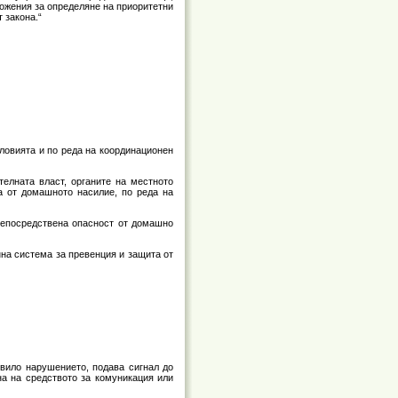
ложения за определяне на приоритетни
 закона.“
ловията и по реда на координационен
елната власт, органите на местното
а от домашното насилие, по реда на
 непосредствена опасност от домашно
на система за превенция и защита от
новило нарушението, подава сигнал до
а на средството за комуникация или