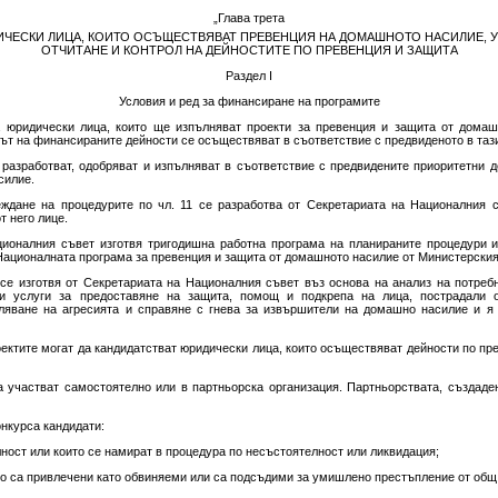
„Глава трета
ЧЕСКИ ЛИЦА, КОИТО ОСЪЩЕСТВЯВАТ ПРЕВЕНЦИЯ НА ДОМАШНОТО НАСИЛИЕ, У
ОТЧИТАНЕ И КОНТРОЛ НА ДЕЙНОСТИТЕ ПО ПРЕВЕНЦИЯ И ЗАЩИТА
Раздел I
Условия и ред за финансиране на програмите
а юридически лица, които ще изпълняват проекти за превенция и защита от домаш
ът на финансираните дейности се осъществяват в съответствие с предвиденото в тази
е разработват, одобряват и изпълняват в съответствие с предвидените приоритетни 
силие.
еждане на процедурите по чл. 11 се разработва от Секретариата на Националния 
 него лице.
ационалния съвет изготвя тригодишна работна програма на планираните процедури 
Националната програма за превенция и защита от домашното насилие от Министерския
 се изготвя от Секретариата на Националния съвет въз основа на анализ на потреб
ни услуги за предоставяне на защита, помощ и подкрепа на лица, пострадали 
ляване на агресията и справяне с гнева за извършители на домашно насилие и я
оектите могат да кандидатстват юридически лица, които осъществяват дейности по пр
да участват самостоятелно или в партньорска организация. Партньорствата, създаде
онкурса кандидати:
лност или които се намират в процедура по несъстоятелност или ликвидация;
то са привлечени като обвиняеми или са подсъдими за умишлено престъпление от общ