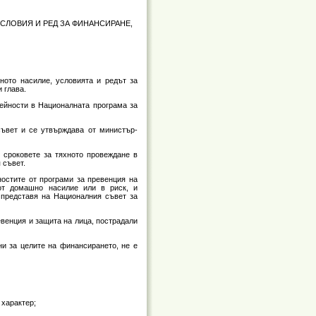
СЛОВИЯ И РЕД ЗА ФИНАНСИРАНЕ,
ното насилие, условията и редът за
 глава.
дейности в Националната програма за
съвет и се утвърждава от министър-
и сроковете за тяхното провеждане в
 съвет.
ностите от програми за превенция на
от домашно насилие или в риск, и
 представя на Националния съвет за
евенция и защита на лица, пострадали
ни за целите на финансирането, не е
 характер;