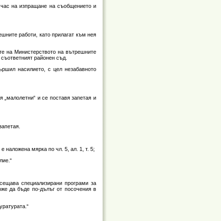
 час на изпращане на съобщението и
ешните работи, като прилагат към нея
лите на Министерството на вътрешните
 съответният районен съд.
ършил насилието, с цел незабавното
бавя „малолетни“ и се поставя запетая и
запетая.
наложена мярка по чл. 5, ал. 1, т. 5;
лие.“
посещава специализирани програми за
оже да бъде по-дълъг от посочения в
уратурата.“