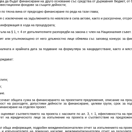
два да бъдат финансирани на друго основание със средства от държавния бюджет, от 
инвестиционни фондове за същите дейности;
и по тяхна вина от предходно финансиране по реда на тази глава;
я с изключение на задълженията по невлезли в сила актове, както и разсрочени, отср
а информация в хода на процедурата;
ъла на § 1, т. 4 от допълнителните разпоредби на закона с член на Националния съвет.
елят или упълномощено от него длъжностно лице обявява със заповед конкурс за фи
ачалната и крайната дата за подаване на формуляра за кандидатстване, както и мя
ърждават:
ктите;
е;
ане.
 посочват общата сума за финансирането на проектните предложения, описание на про
мост на разходите, допустими дейности за финансиране, целеви групи, срок за по
инансиране на отделен проект.
се оценяват съответствието на проекта с насоките по ал. 3, т. 1, ефективността на п
итет на юридическото лице за изпълнение на проекта и съответствие на предложе
ржат обща информация, подробен междинен/окончателен отчет за изпълнението на проек
а и извършителите на домашно насилие, междинен/окончателен отчет на разходите