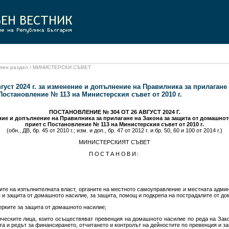
иален раздел / МИНИСТЕРСКИ СЪВЕТ
густ 2024 г. за изменение и допълнение на Правилника за прилагане 
Постановление № 113 на Министерския съвет от 2010 г.
ПОСТАНОВЛЕНИЕ № 304 ОТ 26 АВГУСТ 2024 Г.
ние и допълнение на Правилника за прилагане на Закона за защита от домашнот
приет с Постановление № 113 на Министерския съвет от 2010 г.
(обн., ДВ, бр. 45 от 2010 г.; изм. и доп., бр. 47 от 2012 г. и бр. 50, 60 и 100 от 2014 г.)
МИНИСТЕРСКИЯТ СЪВЕТ
ПОСТАНОВИ:
ите на изпълнителната власт, органите на местното самоуправление и местната админ
 и защита от домашното насилие, за защита, помощ и подкрепа на пострадалите от д
ерките за защита от домашното насилие;
ическите лица, които осъществяват превенция на домашното насилие по реда на Зак
та и редът за финансирането, отчитането и контролът на дейностите по превенция и з