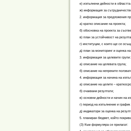
е) изпълнени дейности в областт
ж) информация за сътрудничество
2. информация за предложения пр
а) кратко описание на проекта;
б) обосновка на проекта за съотв
в) план за устойчивост на резулта
г) институции, с които ще се осъ
д) план за мониторинг и оценка н
3. информация за целевите групи:
а) описание на целевата група;
б) описание на непреките ползват
4. информация за начина на изпъл
а) описание на целите – краткоср
б) очаквани резултати;
в) основни дейности и начин на и
г) период на изпълнение и график
д) индикатори за оценка на резулт
5. планиран бюджет, който покрив
(3) Към формуляра се прилагат: