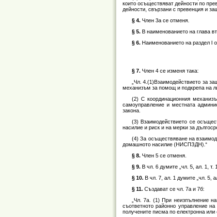
които осъществяват дейности по прев
дейности, свързани с превенция и защ
§ 4.
Член 3а се отменя.
§ 5.
В наименованието на глава вт
§ 6.
Наименованието на раздел I о
§ 7.
Член 4 се изменя така:
„Чл. 4.(1)Взаимодействието за з
механизъм за помощ и подкрепа на ли
(2) С координационния механизъ
самоуправление и местната админис
закона.
(3) Взаимодействието се осъщес
насилие и риск и на мерки за дългос
(4) За осъществяване на взаимо
домашното насилие (НИСПЗДН).“
§ 8.
Член 5 се отменя.
§ 9.
В чл. 6 думите „чл. 5, ал. 1, т. 1
§ 10.
В чл. 7, ал. 1 думите „чл. 5, ал.
§ 11.
Създават се чл. 7a и 7б:
„Чл. 7а. (1) При неизпълнение на
съответното районно управление на
получените писма по електронна или