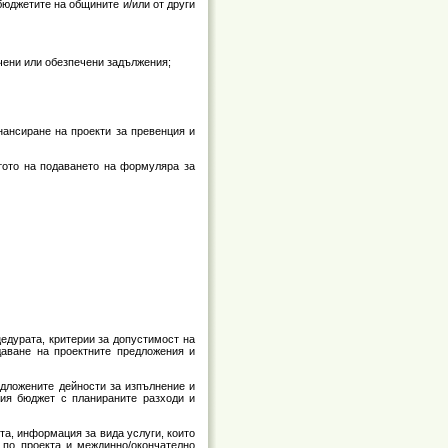
бюджетите на общините и/или от други
очени или обезпечени задължения;
нансиране на проекти за превенция и
стото на подаването на формуляра за
цедурата, критерии за допустимост на
даване на проектните предложения и
редложените дейности за изпълнение и
ния бюджет с планираните разходи и
та, информация за вида услуги, които
 по проекта и междинно/окончателно