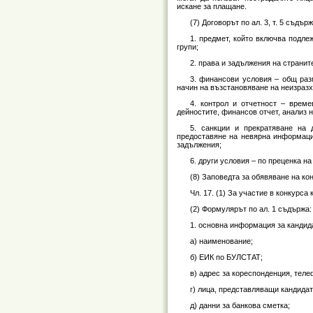
искане за плащане.
(7) Договорът по ал. 3, т. 5 съдъ
1. предмет, който включва подле
групи;
2. права и задължения на странит
3. финансови условия – общ раз
начин на възстановяване на неизразх
4. контрол и отчетност – врем
дейностите, финансов отчет, анализ н
5. санкции и прекратяване на 
предоставяне на невярна информация
задължения;
6. други условия – по преценка на
(8) Заповедта за обявяване на ко
Чл. 17. (1) За участие в конкурс
(2) Формулярът по ал. 1 съдържа:
1. основна информация за кандид
а) наименование;
б) ЕИК по БУЛСТАТ;
в) адрес за кореспонденция, теле
г) лица, представляващи кандидат
д) данни за банкова сметка;