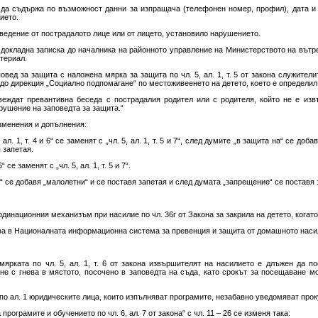
 да съдържа по възможност данни за изпращача (телефонен номер, профил), дата и
ието.
ведение от пострадалото лице или от лицето, установило нарушението.
т докладна записка до началника на районното управление на Министерството на вътр
териал.
повед за защита с наложена мярка за защита по чл. 5, ал. 1, т. 5 от закона служите
до дирекция „Социално подпомагане“ по местоживеенето на детето, което е определил
веждат превантивна беседа с пострадалия родител или с родителя, който не е изв
рушение на заповедта за защита.“
изменения и допълнения:
 ал. 1, т. 4 и 6“ се заменят с „чл. 5, ал. 1, т. 5 и 7“, след думите „в защита на“ се до
 запетая.
6“ се заменят с „чл. 5, ал. 1, т. 5 и 7“.
и“ се добавя „малолетни“ и се поставя запетая и след думата „запрещение“ се поставя 
динационния механизъм при насилие по чл. 36г от Закона за закрила на детето, когато е 
сва в Националната информационна система за превенция и защита от домашното наси
 мярката по чл. 5, ал. 1, т. 6 от закона извършителят на насилието е длъжен да 
не с гнева в мястото, посочено в заповедта на съда, като срокът за посещаване м
по ал. 1 юридическите лица, които изпълняват програмите, незабавно уведомяват прок
рограмите и обучението по чл. 6, ал. 7 от закона“ с чл. 11 – 26 се изменя така: