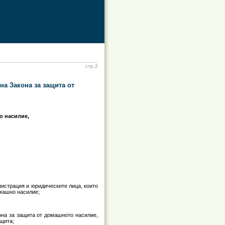
стр.2
на Закона за защита от
о насилие,
истрация и юридическите лица, които
омашно насилие;
она за защита от домашното насилие,
ащита;