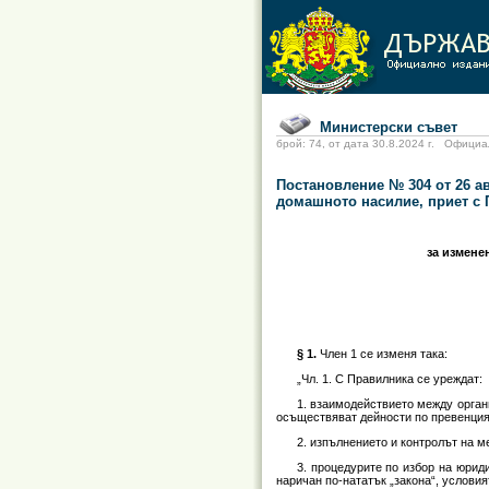
Министерски съвет
брой: 74, от дата 30.8.2024 г. Офиц
Постановление № 304 от 26 ав
домашното насилие, приет с 
за измене
§ 1.
Член 1 се изменя така:
„Чл. 1. С Правилника се уреждат:
1. взаимодействието между орган
осъществяват дейности по превенция
2. изпълнението и контролът на м
3. процедурите по избор на юрид
наричан по-нататък „закона“, условия