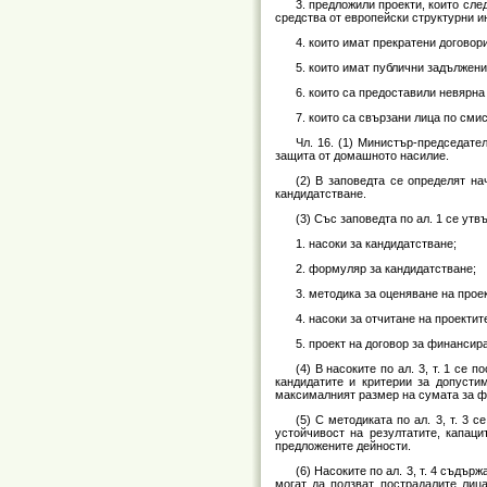
3. предложили проекти, които сле
средства от европейски структурни 
4. които имат прекратени договор
5. които имат публични задължени
6. които са предоставили невярн
7. които са свързани лица по смис
Чл. 16. (1) Министър-председат
защита от домашното насилие.
(2) В заповедта се определят н
кандидатстване.
(3) Със заповедта по ал. 1 се утв
1. насоки за кандидатстване;
2. формуляр за кандидатстване;
3. методика за оценяване на прое
4. насоки за отчитане на проектит
5. проект на договор за финансир
(4) В насоките по ал. 3, т. 1 се
кандидатите и критерии за допусти
максималният размер на сумата за ф
(5) С методиката по ал. 3, т. 3 
устойчивост на резултатите, капац
предложените дейности.
(6) Насоките по ал. 3, т. 4 съдъ
могат да ползват пострадалите лиц