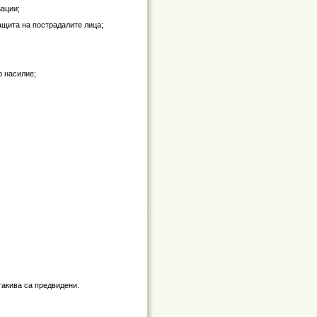
зации;
ащита на пострадалите лица;
о насилие;
такива са предвидени.