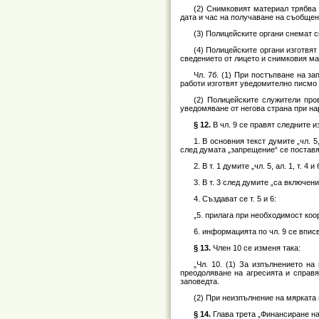
(2) Снимковият материал трябва
дата и час на получаване на съобщен
(3) Полицейските органи снемат с
(4) Полицейските органи изготвя
сведението от лицето и снимковия ма
Чл. 7б. (1) При постъпване на за
работи изготвят уведомително писмо 
(2) Полицейските служители про
уведомяване от негова страна при на
§ 12.
В чл. 9 се правят следните 
1. В основния текст думите „чл. 5,
след думата „запрещение“ се поставя
2. В т. 1 думите „чл. 5, ал. 1, т. 4 и 
3. В т. 3 след думите „са включен
4. Създават се т. 5 и 6:
„5. прилага при необходимост коор
6. информацията по чл. 9 се впи
§ 13.
Член 10 се изменя така:
„Чл. 10. (1) За изпълнението на
преодоляване на агресията и справя
заповедта.
(2) При неизпълнение на мярката 
§ 14.
Глава трета „Финансиране на п