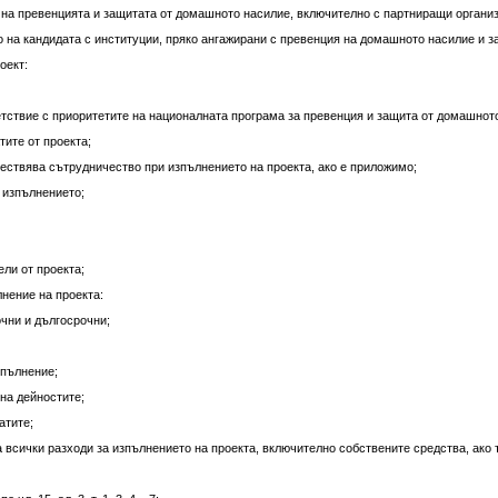
а на превенцията и защитата от домашното насилие, включително с партниращи органи
 на кандидата с институции, пряко ангажирани с превенция на домашното насилие и з
оект:
етствие с приоритетите на националната програма за превенция и защита от домашнот
тите от проекта;
ществява сътрудничество при изпълнението на проекта, ако е приложимо;
а изпълнението;
ели от проекта;
нение на проекта:
очни и дългосрочни;
зпълнение;
 на дейностите;
атите;
а всички разходи за изпълнението на проекта, включително собствените средства, ако 