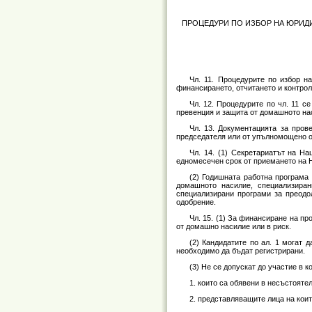
ПРОЦЕДУРИ ПО ИЗБОР НА ЮРИДИ
Чл. 11. Процедурите по избор н
финансирането, отчитането и контрол
Чл. 12. Процедурите по чл. 11 с
превенция и защита от домашното на
Чл. 13. Документацията за пров
председателя или от упълномощено от
Чл. 14. (1) Секретариатът на Н
едномесечен срок от приемането на 
(2) Годишната работна програма
домашното насилие, специализира
специализирани програми за преодо
одобрение.
Чл. 15. (1) За финансиране на пр
от домашно насилие или в риск.
(2) Кандидатите по ал. 1 могат 
необходимо да бъдат регистрирани.
(3) Не се допускат до участие в к
1. които са обявени в несъстояте
2. представляващите лица на кои