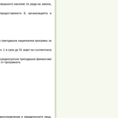
омашното насилие по реда на закона,
редоставянето й, организацията и
а тригодишна национална програма за
. 1 в срок до 31 март на съответната
а средносрочни тригодишни финансови
 от програмата.
самоуправление и юридическите лица,