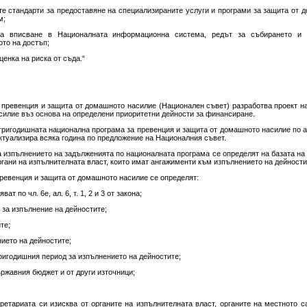
те стандарти за предоставяне на специализираните услуги и програми за защита от д
м;
а вписване в Националната информационна система, редът за събирането и п
то на достъп;
ценка на риска от съда.“
за превенция и защита от домашното насилие (Национален съвет) разработва проект н
силие въз основа на определени приоритетни дейности за финансиране.
тригодишната национална програма за превенция и защита от домашното насилие по ал
актуализира всяка година по предложение на Националния съвет.
а изпълнението на задълженията по националната програма се определят на базата н
органи на изпълнителната власт, които имат ангажименти към изпълнението на дейности
превенция и защита от домашното насилие се определят:
ат по чл. 6е, ал. 6, т. 1, 2 и 3 от закона;
и за изпълнение на дейностите;
те;
нието на дейностите;
ригодишния период за изпълнението на дейностите;
ържавния бюджет и от други източници;
ретариата си изисква от органите на изпълнителната власт, органите на местното 