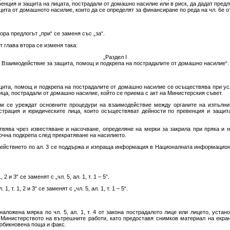
енция и защита на лицата, пострадали от домашно насилие или в риск, да дадат пред
ита от домашното насилие, които да се определят за финансиране по реда на чл. 6е от
ора предлогът „при“ се заменя със „за“.
т глава втора се изменя така:
„Раздел I
Взаимодействие за защита, помощ и подкрепа на пострадалите от домашно насилие“.
ащита, помощ и подкрепа на пострадалите от домашно насилие се осъществява при ус
ца, пострадали от домашно насилие, който се приема с акт на Министерския съвет.
м се уреждат основните процедури на взаимодействие между органите на изпълнит
трация и юридическите лица, които осъществяват дейности по превенция и защит
твява чрез известяване и насочване, определяне на мерки за закрила при пряка и
рочна подкрепа след прекратяване на насилието.
действието по ал. 3 се поддържа и изпраща информация в Националната информацион
, 2 и 3“ се заменят с „чл. 5, ал. 1, т. 1 – 5“.
 1, т. 1, 2 и 3“ се заменят с „чл. 5, ал. 1, т. 1 – 5“.
наложена мярка по чл. 5, ал. 1, т. 4 от закона пострадалото лице или лицето, уста
 Министерството на вътрешните работи, като предоставя снимков материал на екран
 обикновена поща и факс.