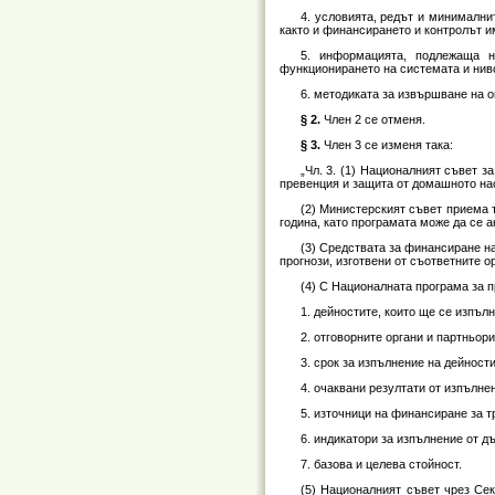
4. условията, редът и минимални
както и финансирането и контролът и
5. информацията, подлежаща н
функционирането на системата и ниво
6. методиката за извършване на о
§ 2.
Член 2 се отменя.
§ 3.
Член 3 се изменя така:
„Чл. 3. (1) Националният съвет 
превенция и защита от домашното на
(2) Министерският съвет приема 
година, като програмата може да се 
(3) Средствата за финансиране н
прогнози, изготвени от съответните 
(4) С Националната програма за 
1. дейностите, които ще се изпълняв
2. отговорните органи и партньор
3. срок за изпълнение на дейности
4. очаквани резултати от изпълне
5. източници на финансиране за т
6. индикатори за изпълнение от д
7. базова и целева стойност.
(5) Националният съвет чрез Сек