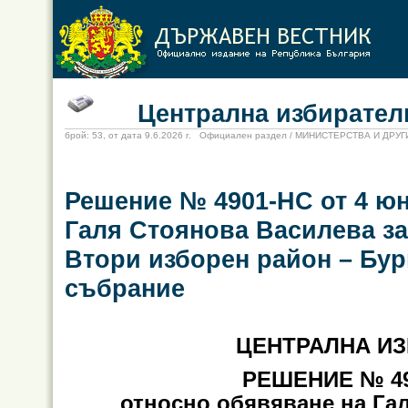
Централна избирателн
брой: 53, от дата 9.6.2026 г. Официален раздел / МИНИСТЕРСТВА И ДР
Решение № 4901-НС от 4 юн
Галя Стоянова Василева за
Втори изборен район – Бур
събрание
ЦЕНТРАЛНА И
РЕШЕНИЕ №
4
относно обявяване на Га