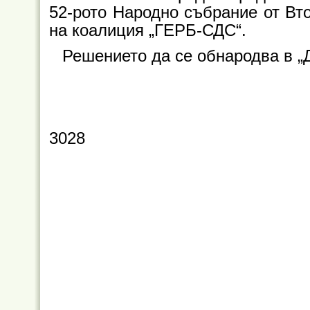
52-рото Народно събрание от Вто
на коалиция „ГЕРБ-СДС“.
Решението да се обнародва в „
3028