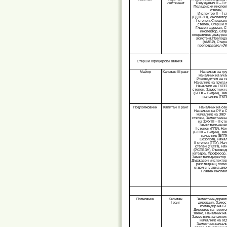
лейтенант
Разузнавач II
–
I 
Полицейски инспект
степен,
Инспектор II
–
I с
(ГДПБЗН), Инспектор 
–
I степен, Специали
степен, Старши п
Главен щурман, 
инспектор, Ста
оперативен дежурен
асистент, Препод
(АМВР), Стар
преподавател (А
Старши офицерски звания
Майор
Капитан III ранг
Началник на гр
Началник на уча
Ръководител на с
Началник на група 
Началник на ГКПП II
степен, Заместник-
(БГПК – Видин), Зам
началник (ГКП
Подполковник
Капитан II ранг
Началник на сек
Началник на РУ в 
Началник на ЗЖУ II
степен, Заместник-
на ЗЖУ III – II ст
Заместник-нача
I степен (ГПУ), На
(БГПК – Видин), За
началник (БГП
Созопол), Нача
II степен (ГПУ), На
степен (ГКПП), На
(РСПБЗН), Ръковод
катедра, Професор,
Заместник-директор
Държавен инспектор
разследващ полиц
отдел в главна дир
Главен инспек
Полковник
Капитан
Заместник-директ
I ранг
дирекция, Замес
командир на СО
Директор на терит
звено, Началник н
Заместник-началник
Началник на от
Заместник-началн