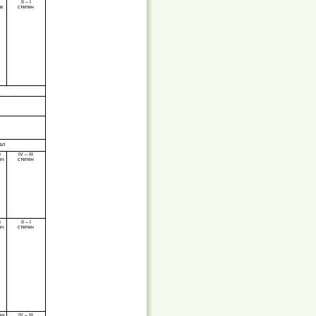
II – I
ик
степен
ал
и
IV – III
ач
степен
и
II – I
ач
степен
ач
IV – III