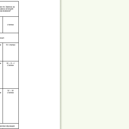
ве по Закона за
авна агенция
азузнаване“
степен
онал
ик
IV степен
ик
III
–
II
–
I
степен
IV – III
ик
степен
тролни функции