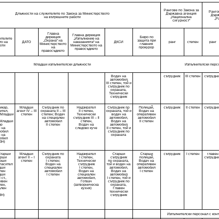
Рангове по Закона за
Ранго
Длъжности на служителите по Закона за Министерството
Държавна агенция
Държ
на вътрешните работи
„Национална
„Р
сигурност“
Главна
Главна дирекция
дирекция
Бюро по
ителите
„Изпълнение на
„Охрана“ на
защита при
то на
ДАТО
наказанията“ на
ДКСИ
ранг
степен
ранг
Министерството
главния
оти
Министерството на
на
прокурор
правосъдието
правосъдието
Младши изпълнителски длъжности
Изпълнителски перс
Водач на
сътрудник
III степен
сътрудн
автомобил
III степен, той и
сътрудник по
охраната,
Технически
сътрудник
икар,
Младши
Сътрудник по
Надзирател
Сътрудник по
Полицай,
сътрудник
II степен
сътрудн
ител,
агент IV – III
охраната II – III
ІІ степен,
охраната, той и
Водач на
, Младши
степен
степен; Водач
Технически
водач на
оперативен
на специален
сътрудник
ІІІ – ІІ
автомобил,
автомобил
, Младши
автомобил
степен,
Водач на
II степен
ор
II степен
Водач на
автомобил
ч на
следово куче
II степен, той и
мобил
сътрудник по
ч на
охраната
мобил
ЗН)
Старши
Младши
Сътрудник по
Надзирател
Старши
Старши
сътрудник
I степен
главен
арши
агент II – I
охраната
І степен,
сътрудник
полицай,
сътрудн
арши
степен
I степен;
Технически
по охраната,
Водач на
пасител
Водач на
сътрудник
той и водач на
оперативен
дши
специален
І степен,
автомобил,
автомобил
епен
автомобил
Водач на
Водач на
I степен
дши
I степен
специален
автомобил
 ст.,
автомобил,
I степен, той и
ивен
Готвач
сътрудник по
пен,
(затворническа
охраната,
ален
кухня)
Главен
технически
ЗН)
сътрудник
Изпълнителски персонал с кон