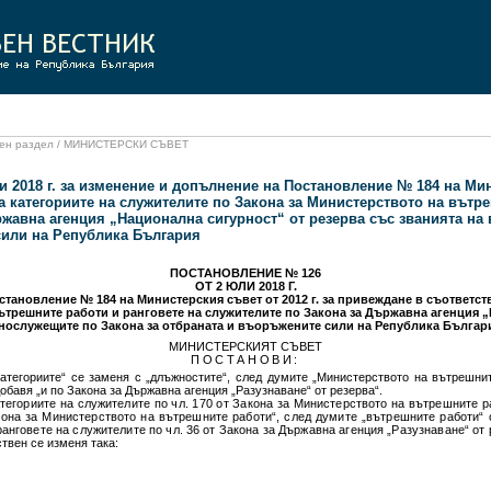
ален раздел / МИНИСТЕРСКИ СЪВЕТ
 2018 г. за изменение и допълнение на Постановление № 184 на Мини
а категориите на служителите по Закона за Министерството на вътре
ржавна агенция „Национална сигурност“ от резерва със званията на
сили на Република България
ПОСТАНОВЛЕНИЕ № 126
ОТ 2 ЮЛИ 2018 Г.
тановление № 184 на Министерския съвет от 2012 г. за привеждане в съответст
ътрешните работи и ранговете на служителите по Закона за Държавна агенция 
ннослужещите по Закона за отбраната и въоръжените сили на Република Бълга
МИНИСТЕРСКИЯТ СЪВЕТ
ПОСТАНОВИ:
атегориите“ се заменя с „длъжностите“, след думите „Министерството на вътрешни
добавя „и по Закона за Държавна агенция „Разузнаване“ от резерва“.
тегориите на служителите по чл. 170 от Закона за Министерството на вътрешните р
акона за Министерството на вътрешните работи“, след думите „вътрешните работи“ 
ранговете на служителите по чл. 36 от Закона за Държавна агенция „Разузнаване“ от 
твен се изменя така: