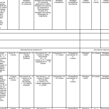
Младши
Младши инструктор
Младши
Младши
главен
II – I
главен
астък,
инструктор
по охраната
специалист
полицейски
сътрудник
степен
сътрудн
ление,
по охраната
(дежурен) в ГДИН,
инспектор
ГДПБЗН),
Младши инструктор
а смяна
по охраната в
боцман,
Териториална
 до 20
служба (ТС),
перт,
Младши инспектор,
вач,
Командир на
йски
отделение
адши
Н),
ивен
дши
к
Изпълнителски длъжности
Експертен персон
тепен,
Агент IV – I
Инспектор III – V
Инспектор VІІ – VІ
Специалист VI
Полицейски
Младши
IV степен
Младш
р VI – V
степен
степен
степен в ГДИН,
– V степен
инспектор VI –
агент
разузнав
VI – V
в ОД/ОЗ
Инспектор
V
нспектор
„Охрана“
VІІ – VІ
степен
пен,
степен в ТС, Главен
степен,
надзирател ІV – ІІІ
дващ
степен
женер VI
ледващ
Старши
дир на
БРТ
дващ
Старши
Инспектор III – V
Инспектор V – ІІІ
Специалист IV
Полицейски
Младши
III степен
Младш
авач
агент IV – I
степен в ГД
степен в ГДИН,
–
III степен
инспектор IV –
агент
разузнав
ицейски
степен
„Охрана“,
Инспектор
III
степен,
Инспектор
V степен в ТС,
степен
степен
I – II в ОД/ОЗ
Главен надзирател
по ЗН IV
„Охрана“
ІІ степен
ник на
алист IV
 инженер
андир на
 Старши
труктор,
авател
ши
СПП)
полицай,
Главен
Инспектор
Инспектор IІ – I
Полицейски
Младши
II – I
Разузнав