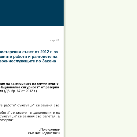
стр.41
стерския съвет от 2012 г. за
шните работи и ранговете на
 военнослужещите по Закона
вие на категориите на служителите
„Национална сигурност“ от резерва
рия
(ДВ, бр. 67 от 2012 г.)
те работи“ съюзът „и“ се заменя със
аботи“ се заменят с „длъжностите на
съюзът „и“ се заменя със запетая, а
резерва“.
„Приложение
към член единствен