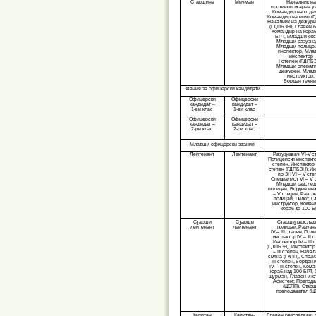
Старшина
Мичман
Началник на
противопожарен уч
Командир на отде
Командир на екип (
Началник на дежурн
(ГДПБЗН), Главен 
Командир на кораб
БРТ, Младши екс
Младши разузна
Младши полице
инспектор, Мл
инспектор
І степен (ГДПБЗ
Младши операт
дежурен, Мла
инструктор,
Борден техни
Звания за офицерски кандидати
Офицерски
Офицерски
кандидат –
кандидат –
1-ви клас
1-ви клас
Офицерски
Офицерски
кандидат –
кандидат –
2-ри клас
2-ри клас
Младши офицерски звания
Лейтенант
Лейтенант
Разузнавач VI-V с
Полицейски инспекто
степен, Инспектор 
степен (ГДПБЗН), И
по ЗН VI – V сте
Специалист VI – V 
Младши разсле
полицай, Борден ин
– V степен, Разс
полицай, Пилот, 
инструктор, Коман
кораб до 100 
Старши
Старши
Старши разсле
лейтенант
лейтенант
полицай, Разузн
IV – III степен, Пол
инспектор IV – III 
Инспектор IV – III 
(ГДПБЗН), Инспектор 
– III степен, Начал
смяна (ГКПП), Специ
– III степен, Борден
IV – III степен, Ком
кораб над 100 БРТ,
щурман, Главен инс
Асистент, Препод
(ЦСПП), Стар
преподавател (Ц
Капитан
Капитан-
Главен разследващ 