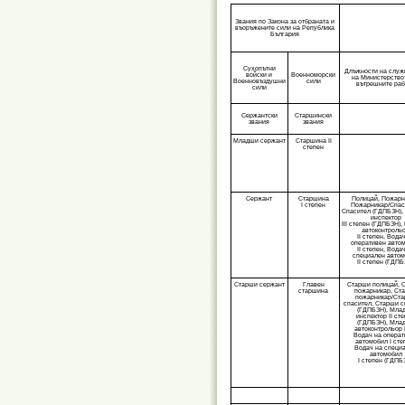
Звания по Закона за отбраната и
въоръжените сили на Република
България
Сухопътни
Длъжности на служ
войски и
Военноморски
на Министерство
Военновъздушни
сили
вътрешните раб
сили
Сержантски
Старшински
звания
звания
Младши сержант
Старшина II
степен
Сержант
Старшина
Полицай, Пожарн
I степен
Пожарникар/Спас
Спасител (ГДПБЗН)
инспектор
ІІІ степен (ГДПБЗН)
автоконтроль
IІ степен, Вода
оперативен авто
IІ степен, Вода
специален авто
IІ степен (ГДПБ
Старши сержант
Главен
Старши полицай, 
старшина
пожарникар, Ст
пожарникар/Ст
спасител, Старши с
(ГДПБЗН), Мла
инспектор ІІ ст
(ГДПБЗН), Мла
автоконтрольор I
Водач на операт
автомобил I сте
Водач на специ
автомобил
I степен (ГДПБ