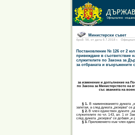
Министерски съвет
брой: 56, от дата 6.7.2018 г. Офици
Постановление № 126 от 2 юли
привеждане в съответствие н
служителите по Закона за Дъ
за отбраната и въоръжените 
за изменение и допълнение на Пос
по Закона за Министерството на в
със званията на вое
§ 1.
В наименованието думата „к
запетая, а след думата „резерва“ се 
§ 2.
В член единствен думите „ка
служителите по чл. 143, ал. 1 от З
след думата „резерва“ се добавя „и 
§ 3.
Приложението към член единс