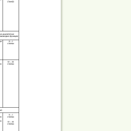
степен
лно-аналитични
ръководни функции
ач
II
–
I
степен
и
IV – III
ач
степен
ал
и
II – I
ач
степен
ач
IV – III
степен