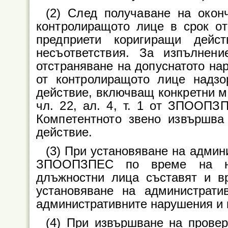
(2) След получаване на окон
контролиращото лице в срок от
предприети коригиращи дейс
несъответствия. За изпълнен
отстраняване на допуснатото на
от контролиращото лице надзо
действие, включващ конкретни ме
чл. 22, ал. 4, т. 1 от ЗПООПЗ
Компетентното звено извършва
действие.
(3) При установяване на админи
ЗПООПЗПЕС по време на над
длъжностни лица съставят и в
установяване на администрат
административните нарушения и 
(4) При извършване на проверки