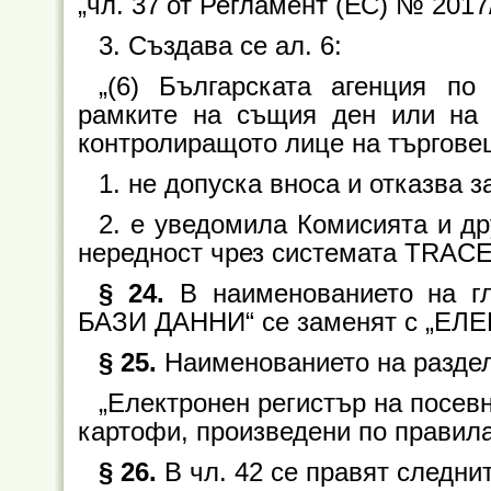
„чл. 37 от Регламент (ЕС) № 2017
3. Създава се ал. 6:
„(6) Българската агенция по
рамките на същия ден или на 
контролиращото лице на търговец
1. не допуска вноса и отказва 
2. е уведомила Комисията и д
нередност чрез системата TRACE
§ 24.
В наименованието на 
БАЗИ ДАННИ“ се заменят с „Е
§ 25.
Наименованието на раздел 
„Електронен регистър на посев
картофи, произведени по правила
§ 26.
В чл. 42 се правят следни