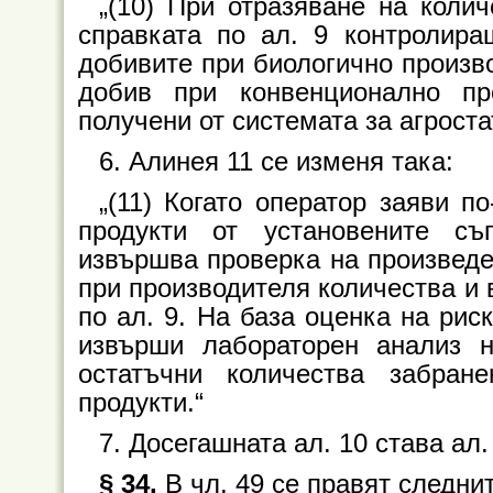
„(10) При отразяване на коли
справката по ал. 9 контролира
добивите при биологично произво
добив при конвенционално пр
получени от системата за агроста
6. Алинея 11 се изменя така:
„(11) Когато оператор заяви п
продукти от установените съ
извършва проверка на произведе
при производителя количества и 
по ал. 9. На база оценка на ри
извърши лабораторен анализ н
остатъчни количества забран
продукти.“
7. Досегашната ал. 10 става ал.
§ 34.
В чл. 49 се правят следни