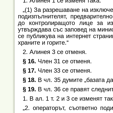
1. Алинея 1 се изменя така:
„(1) За разрешаване на изключен
подизпълнителят, предварителн
до контролиращото лице за и
утвърждава със заповед на минис
се публикува на интернет страни
храните и горите.“
2. Алинея 3 се отменя.
§ 16.
Член 31 се отменя.
§ 17.
Член 33 се отменя.
§ 18.
В чл. 35 думите „базата да
§ 19.
В чл. 36 се правят следни
1. В ал. 1 т. 2 и 3 се изменят так
„2. операторът, съответно по