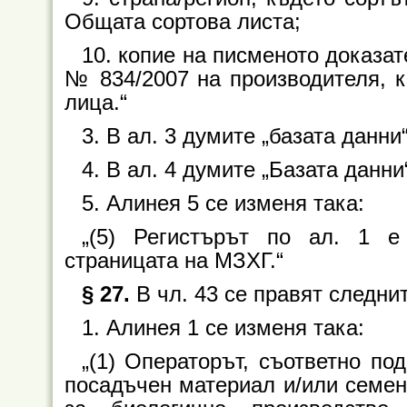
Общата сортова листа;
10. копие на писменото доказате
№ 834/2007 на производителя, ка
лица.“
3. В ал. 3 думите „базата данни
4. В ал. 4 думите „Базата данни
5. Алинея 5 се изменя така:
„(5) Регистърът по ал. 1 е
страницата на МЗХГ.“
§ 27.
В чл. 43 се правят следни
1. Алинея 1 се изменя така:
„(1) Операторът, съответно по
посадъчен материал и/или семен