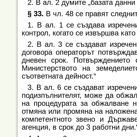
2. В ал. 2 думите „базата данни 
§ 33.
В чл. 48 се правят следни
1. В ал. 1 се създава изречен
контрол, когато се извършва като
2. В ал. 3 се създават изрече
договора операторът потвърждав
дневен срок. Потвърждението
Министерството на земеделиет
съответната дейност.“
3. В ал. 6 се създават изречен
подизпълнителят, може да обжал
на процедурата за обжалване н
отмяна или промяна на наложен
компетентното звено и Държав
агенция, в срок до 3 работни дни.