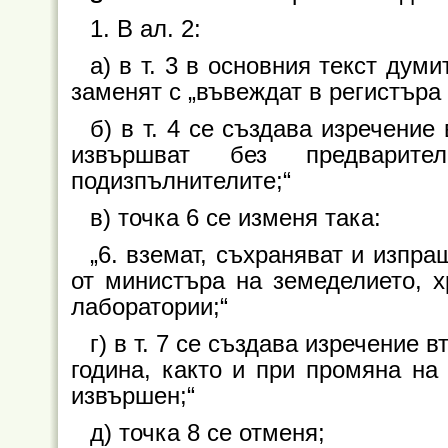
1. В ал. 2:
а) в т. 3 в основния текст дум
заменят с „въвеждат в регистъра 
б) в т. 4 се създава изречение
извършват без предварите
подизпълнителите;“
в) точка 6 се изменя така:
„6. вземат, съхраняват и изпра
от министъра на земеделието, хр
лаборатории;“
г) в т. 7 се създава изречение 
година, както и при промяна на 
извършен;“
д) точка 8 се отменя;