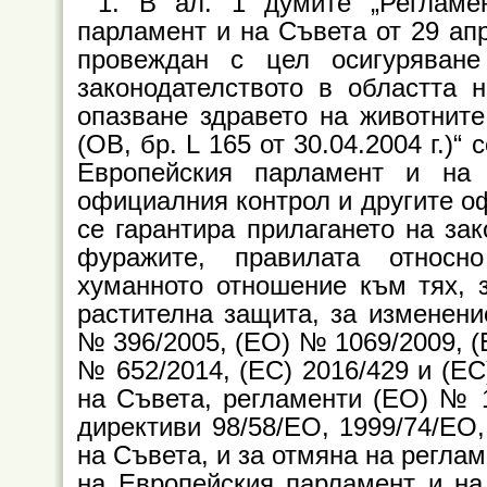
1. В ал. 1 думите „Реглам
парламент и на Съвета от 29 апр
провеждан с цел осигуряване
законодателството в областта 
опазване здравето на животнит
(ОВ, бр. L 165 от 30.04.2004 г.)“
Европейския парламент и на
официалния контрол и другите о
се гарантира прилагането на зак
фуражите, правилата относн
хуманното отношение към тях, з
растителна защита, за изменени
№ 396/2005, (ЕО) № 1069/2009, (
№ 652/2014, (ЕС) 2016/429 и (ЕС
на Съвета, регламенти (ЕО) № 
директиви 98/58/ЕО, 1999/74/ЕО,
на Съвета, и за отмяна на регла
на Европейския парламент и на 