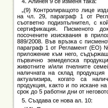
4. Алинея 9 се изменя така:
„(9) Контролиращото лице из
на чл. 29, параграф 1 от Рег
съответно подизпълнител, с ко
сертификация. Писменото до
посочените изисквания в прило
889/2008. Във връзка с писмено
параграф 1 от Регламент (ЕО) 
приложение към него, съдържащ
първично земеделска продукци
животните и/или пчелните семей
наличната на склад продукция 
актуализира, когато са нал
продукция, както и по искане н
срок до 5 работни дни от неговот
5. Създава се нова ал. 10: