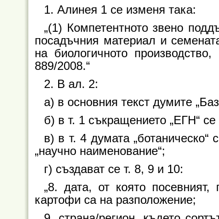
1. Алинея 1 се изменя така:
„(1) Компетентното звено подд
посадъчния материал и семената
на биологичното производство,
889/2008.“
2. В ал. 2:
а) в основния текст думите „Баз
б) в т. 1 съкращението „ЕГН“ се
в) в т. 4 думата „ботаническо“ 
„научно наименование“;
г) създават се т. 8, 9 и 10:
„8. дата, от която посевният
картофи са на разположение;
9. страна/регион, където сорт