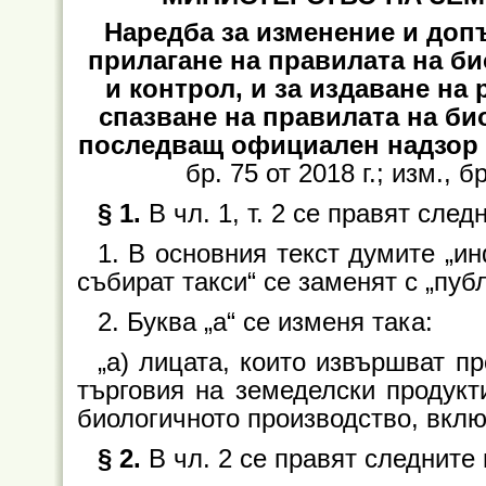
Наредба за изменение и допъ
прилагане на правилата на б
и контрол, и за издаване на
спазване на правилата на би
последващ официален надзор
бр. 75 от 2018 г.; изм., бр
§ 1.
В чл. 1, т. 2 се правят сле
1. В основния текст думите „и
събират такси“ се заменят с „пуб
2. Буква „а“ се изменя така:
„а) лицата, които извършват п
търговия на земеделски продукт
биологичното производство, вклю
§ 2.
В чл. 2 се правят следните