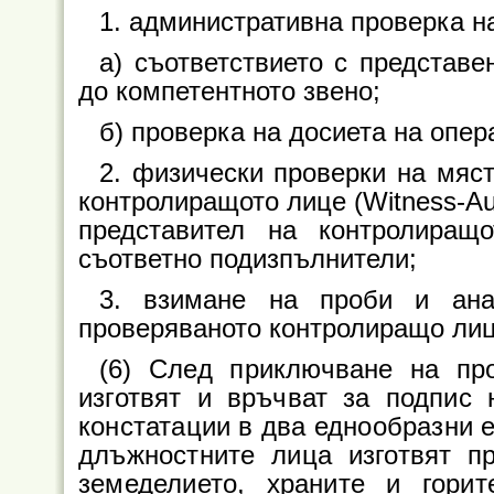
1. административна проверка н
а) съответствието с представ
до компетентното звено;
б) проверка на досиета на опе
2. физически проверки на мяс
контролиращото лице (Witness-Aud
представител на контролиращо
съответно подизпълнители;
3. взимане на проби и ана
проверяваното контролиращо лиц
(6) След приключване на пр
изготвят и връчват за подпис
констатации в два еднообразни 
длъжностните лица изготвят п
земеделието, храните и гори