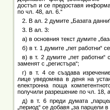
достъп и се предоставя информа
по чл. 48, ал. 6.“
2. В ал. 2 думите „Базата данни
3. В ал. 3:
а) в основния текст думите „баз
б) в т. 1 думите „пет работни“ с
в) в т. 2 думите „пет работни“ 
заменят с „регистъра“;
г) в т. 4 се създава изречени
лице уведомява в деня на уста
електронна поща компетентнот
получили разрешение по чл. 18,
д) в т. 6 преди думата „парц
„период“ се добавя „за парцели в