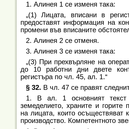
1. Алинея 1 се изменя така:
„(1) Лицата, вписани в реги
предоставят информация на кон
промени във вписаните обстоятел
2. Алинея 2 се отменя.
3. Алинея 3 се изменя така:
„(3) При прехвърляне на опера
до 10 работни дни двете кон
регистъра по чл. 45, ал. 1.“
§ 32.
В чл. 47 се правят следни
1. В ал. 1 основният текст
земеделието, храните и горите 
на лицата, които осъществяват к
производство. Компетентното звен