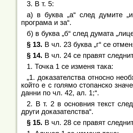
3. В т. 5:
а) в буква „а“ след думите „
програма и за“.
б) в буква „б“ след думата „лице
§ 13.
В чл. 23 буква „г“ се отмен
§ 14.
В чл. 24 се правят следни
1. Точка 1 се изменя така:
„1. доказателства относно необ
който е с голямо стопанско знач
данни по чл. 42, ал. 1;“.
2. В т. 2 в основния текст сле
други доказателства“.
§ 15.
В чл. 28 се правят следни