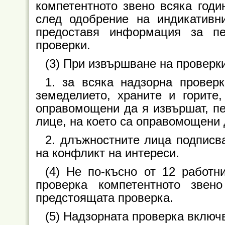
компетентното звено всяка годи
след одобрение на индикативн
предоставя информация за п
проверки.
(3) При извършване на проверк
1. за всяка надзорна провер
земеделието, храните и горите,
оправомощени да я извършат, пе
лице, на което са оправомощени 
2. длъжностните лица подписв
на конфликт на интереси.
(4) Не по-късно от 12 работ
проверка компетентното звен
предстоящата проверка.
(5) Надзорната проверка включ