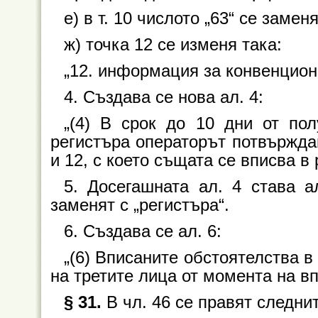
е) в т. 10 числото „63“ се заменя
ж) точка 12 се изменя така:
„12. информация за конвенцион
4. Създава се нова ал. 4:
„(4) В срок до 10 дни от по
регистъра операторът потвърждава
и 12, с което същата се вписва в 
5. Досегашната ал. 4 става а
заменят с „регистъра“.
6. Създава се ал. 6:
„(6) Вписаните обстоятелства в 
на третите лица от момента на вп
§ 31.
В чл. 46 се правят следни