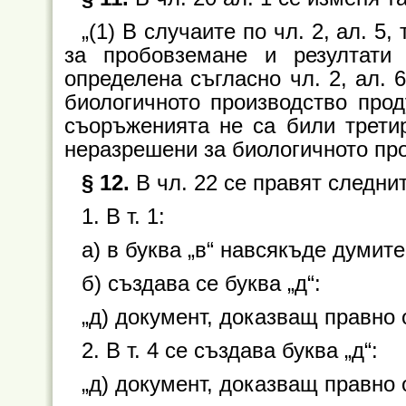
„(1) В случаите по чл. 2, ал. 5
за пробовземане и резултати
определена съгласно чл. 2, ал. 
биологичното производство прод
съоръженията не са били трети
неразрешени за биологичното про
§ 12.
В чл. 22 се правят следни
1. В т. 1:
а) в буква „в“ навсякъде думите 
б) създава се буква „д“:
„д) документ, доказващ правно 
2. В т. 4 се създава буква „д“:
„д) документ, доказващ правно 