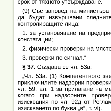
срок от тяхното утвърждаване.
(9) Със заповед на министъра 
да бъдат извършвани следнит
контролиращите лица:
1. за установяване на предпр
констатации;
2. физически проверки на мяст
3. проверки по сигнал.“
§ 37.
Създава се чл. 53а:
„Чл. 53а. (1) Компетентното з
приключилите надзорни проверки
чл. 59, ал. 1 за прилагане на 
когато при надзорните прове
изисквания по чл. 92д от Регла
изискването по буква „в“, т. vi).