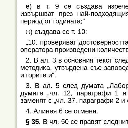
е) в т. 9 се създава изрече
извършват през най-подходящи
период от годината;“
ж) създава се т. 10:
„10. проверяват достоверностт
оператора произведени количеств
2. В ал. 3 в основния текст сле
методика, утвърдена със запове
и горите и“.
3. В ал. 5 след думата „Лабор
думите „чл. 12, параграфи 1 
заменят с „чл. 37, параграфи 2 и
4. Алинея 6 се отменя.
§ 35.
В чл. 50 се правят следни