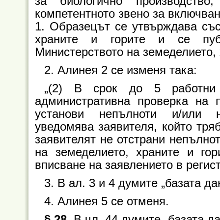
за биологично производство
компетентното звено за включване
1. Образецът се утвърждава със
храните и горите и се пуб
Министерството на земеделието, х
2. Алинея 2 се изменя така:
„(2) В срок до 5 работни
административна проверка на п
установи непълноти и/или н
уведомява заявителя, който тряб
заявителят не отстрани непълнот
на земеделието, храните и гор
вписване на заявлението в регист
3. В ал. 3 и 4 думите „базата да
4. Алинея 5 се отменя.
§ 28.
В чл. 44 думите „базата да