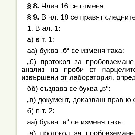
§ 8.
Член 16 се отменя.
§ 9.
В чл. 18 се правят следнит
1. В ал. 1:
а) в т. 1:
аа) буква „б“ се изменя така:
„б) протокол за пробовземан
анализ на проби от парцелит
извършени от лаборатория, опреде
бб) създава се буква „в“:
„в) документ, доказващ правно 
б) в т. 2:
аа) буква „а“ се изменя така:
„а) протокол за пробовземан