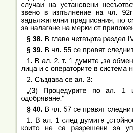
случаи на установени несъотве
звено в изпълнение на чл. 92
задължителни предписания, по с
за налагане на мерки от приложе
§ 38.
В глава четвърта раздел IV
§ 39.
В чл. 55 се правят следни
1. В ал. 2, т. 1 думите „за об
лица и с операторите в система н
2. Създава се ал. 3:
„(3) Процедурите по ал. 1
одобряване.“
§ 40.
В чл. 57 се правят следни
1. В ал. 1 след думите „стойно
които не са разрешени за уп