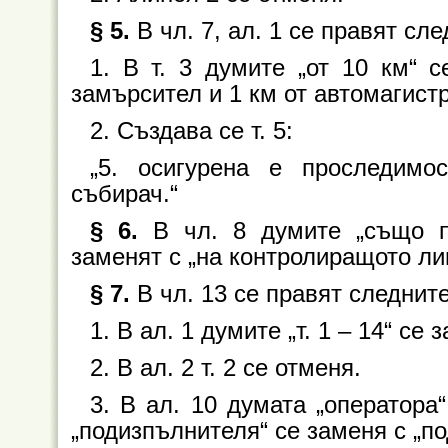
§ 5.
В чл. 7, ал. 1 се правят с
1. В т. 3 думите „от 10 км“ 
замърсител и 1 км от автомагистр
2. Създава се т. 5:
„5. осигурена е проследимо
събирач.“
§ 6.
В чл. 8 думите „също п
заменят с „на контролиращото лиц
§ 7.
В чл. 13 се правят следнит
1. В ал. 1 думите „т. 1 – 14“ се з
2. В ал. 2 т. 2 се отменя.
3. В ал. 10 думата „оператора“
„подизпълнителя“ се заменя с „п