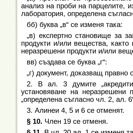
анализ на проби на парцелите, и
лаборатория, определена съгласно
бб) буква „в“ се изменя така:
„в) експертно становище за з
продукти и/или вещества, както 
неразрешени продукти и/или веще
вв) създава се буква „г“:
„г) документ, доказващ правно 
2. В ал. 3 думите „акредити
установяване на неразрешени п
„определена съгласно чл. 2, ал. 6
3. Алинеи 4, 5 и 6 се отменят.
§ 10.
Член 19 се отменя.
§ 11.
В чл. 20 ал. 1 се изменя та