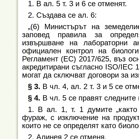
1. В ал. 5 т. 3 и 6 се отменят.
2. Създава се ал. 6:
„(6) Министърът на земедели
заповед правила за опреде
извършване на лабораторни а
официален контрол на биологи
Регламент (ЕС) 2017/625, въз ос
акредитирани съгласно ISO/IEC 1
могат да сключват договори за и
§ 3.
В чл. 4, ал. 2 т. 3 и 5 се отм
§ 4.
В чл. 5 се правят следните
1. В ал. 1, т. 1 думите „какт
фураж, с изключение на продукт
които не се определят като биоло
2. Алинея 2 се отменя.