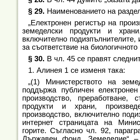
§ 29.
Наименованието на раздел I
„Електронен регистър на произ
земеделски продукти и храни
включително подизпълнителите, и
за съответствие на биологичното
§ 30.
В чл. 45 се правят следни
1. Алинея 1 се изменя така:
„(1) Министерството на земе
поддържа публичен електронен
производство, преработване, 
продукти и храни, произвед
производство, включително поди
интернет страницата на Минис
горите. Съгласно чл. 92, параг
Държавен фонд „Земеделие“ – 