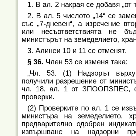
1. В ал. 2 накрая се добавя „от
2. В ал. 5 числото „14“ се заме
със „7-дневен“, а изречение вто
или несъответствията не бъ
министърът на земеделието, хран
3. Алинеи 10 и 11 се отменят.
§ 36.
Член 53 се изменя така:
„Чл. 53. (1) Надзорът върх
получили разрешение от министъ
чл. 18, ал. 1 от ЗПООПЗПЕС, 
проверки.
(2) Проверките по ал. 1 се из
министъра на земеделието, х
предварително одобрен индикат
извършване на надзорни пр