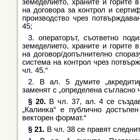
земеделието, храните и горите в
на договора за контрол и серти
производство чрез потвърждава
45;
3. операторът, съответно под
земеделието, храните и горите в
на договор/допълнително спораз
система на контрол чрез потвър
чл. 45.“
2. В ал. 5 думите „акредити
заменят с „определена съгласно чл
§ 20.
В чл. 37, ал. 4 се създа
„Калинка“ е публично достъпе
векторен формат.“
§ 21.
В чл. 38 се правят следни