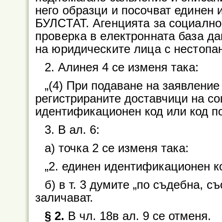
него образци и посочват единен 
БУЛСТАТ. Агенцията за социалн
проверка в електронната база да
на юридическите лица с нестопан
2. Алинея 4 се изменя така:
„(4) При подаване на заявление
регистрираните доставчици на со
идентификационен код или код п
3. В ал. 6:
а) точка 2 се изменя така:
„2. единен идентификационен к
б) в т. 3 думите „по съдебна, с
заличават.
§ 2.
В чл. 18в ал. 9 се отменя.