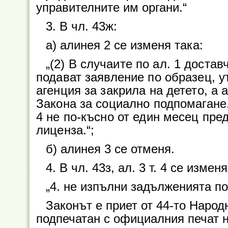
управителните им органи.“
3. В чл. 43ж:
а) алинея 2 се изменя така:
„(2) В случаите по ал. 1 доста
подават заявление по образец, 
агенция за закрила на детето, а ак
Закона за социално подпомагане,
4 не по-късно от един месец пред
лиценза.“;
б) алинея 3 се отменя.
4. В чл. 43з, ал. 3 т. 4 се изменя
„4. не изпълни задълженията по ч
Законът е приет от 44-то Народ
подпечатан с официалния печат 