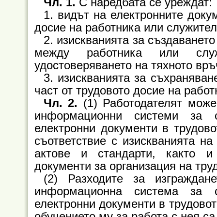
Чл. 1.
С наредбата се уреждат:
1. видът на електронните докум
досие на работника или служител
2. изискванията за създаванет
между работника или слу
удостоверяването на тяхното връ
3. изискванията за съхраняван
част от трудовото досие на рабо
Чл. 2.
(1) Работодателят може
информационни системи за с
електронни документи в трудово
съответствие с изискванията на
актове и стандарти, както и
документи за организация на тру
(2) Разходите за изграждан
информационна система за с
електронни документи в трудовот
обучението му за работа с нея са