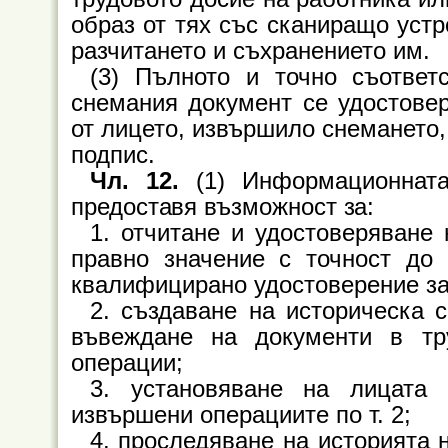
образ от тях със сканиращо устр
разчитането и съхранението им.
(3) Пълното и точно съответ
снемания документ се удостове
от лицето, извършило снемането,
подпис.
Чл. 12.
(1) Информационната
предоставя възможност за:
1. отчитане и удостоверяване
правно значение с точност до 
квалифицирано удостоверение за
2. създаване на историческа 
въвеждане на документи в тр
операции;
3. установяване на лицата 
извършени операциите по т. 2;
4. проследяване на историята 