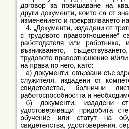
договор за повишаване на кв
други документи, които са от зн
изменението и прекратяването н
4. „Документи, издадени от тре
с трудовото правоотношение“ с
работодателя или работника, 
възникването, съществуванет
трудовото правоотношение и/или 
на права по него, като:
а) документи, свързани със зд
служителя, издадени от компет
свидетелства, болнични ли
работоспособността и необходимо
б) документи, издадени о
удостоверяващи придобита ст
обучение или статут на обу
свидетелства, удостоверения, се