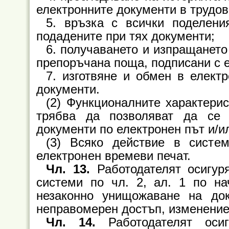
електронните документи в трудов
5. връзка с всички поделени
подадените при тях документи;
6. получаването и изпращането
препоръчана поща, подписани с 
7. изготвяне и обмен в елект
документи.
(2) Функционалните характери
трябва да позволяват да се
документи по електронен път и/и
(3) Всяко действие в систе
електронен времеви печат.
Чл. 13.
Работодателят осигур
системи по чл. 2, ал. 1 по на
незаконно унищожаване на до
неправомерен достъп, изменение
Чл. 14.
Работодателят осиг