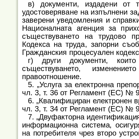
в) документи, издадени от 
удостоверяване на изпълнени за
заверени уведомления и справки 
Националната агенция за прих
съществуването на трудово п
Кодекса на труда, запорни съоб
Гражданския процесуален кодекс
г) други документи, коит
съществуването, изменение
правоотношение.
5. „Услуга за електронна преп
чл. 3, т. 36 от Регламент (ЕС) № 
6. „Квалифициран електронен в
чл. 3, т. 34 от Регламент (ЕС) № 
7. „Двуфакторна идентификация
информационна система, осигур
на потребителя чрез второ устро