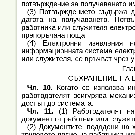
потвърждение за получаването и
(3) Потвърждението съдържа д
датата на получаването. Потв
работника или служителя електро
препоръчана поща.
(4) Електронни изявления н
информационната система електр
или служителя, се връчват чрез 
Гла
СЪХРАНЕНИЕ НА 
Чл. 10.
Когато се използва ин
работодателят осигурява механ
достъп до системата.
Чл. 11.
(1) Работодателят н
документ от работник или служит
(2) Документите, подадени на 
трудовото досие на работника ил