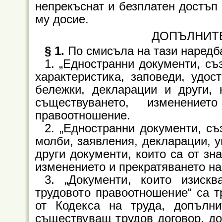
непрекъснат и безплатен достъп 
му досие.
ДОПЪЛНИТ
§ 1.
По смисъла на тази наредб
1. „Едностранни документи, съ
характеристика, заповеди, удос
бележки, декларации и други, 
съществуването, изменение
правоотношение.
2. „Едностранни документи, съ
молби, заявления, декларации, у
други документи, които са от зн
изменението и прекратяването на
3. „Документи, които изиск
трудовото правоотношение“ са т
от Кодекса на труда, допълн
съществуващ трудов договор, до