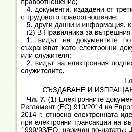
правоотношение;
4. документи, издадени от тре
с трудовото правоотношение;
5. други данни и информация, 
(2) В Правилника за вътрешния 
1. видът на документите по
съхраняват като електронни док
или служителя;
2. видът на електронния подпи
служителите.
Гл
СЪЗДАВАНЕ И ИЗПРАЩА
Чл. 7.
(1) Електронните докумен
Регламент (ЕС) 910/2014 на Евро
2014
г. относно електронната ид
при електронни трансакции на въ
1999/93/ЕО, наричан по-нататък „