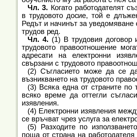
Чл. 3.
Когато работодателят съ
в трудовото досие, той е длъже
Редът и начинът за уведомяване 
трудов ред.
Чл. 4.
(1) В трудовия договор
трудовото правоотношение мога
адресати на електронни изявл
свързани с трудовото правоотно
(2) Съгласието може да се д
възникването на трудовото прав
(3) Всяка една от страните по
всяко време да оттегли съглас
изявления.
(4) Електронни изявления межд
се връчват чрез услуга за елект
(5) Разходите по използванет
поща от страна на работодателя 