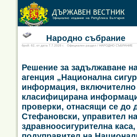
Народно събрание
брой: 62, от дата 7.7.2026 г. Официален раздел / НАРОДНО СЪБРАНИЕ
Решение за задължаване н
агенция „Национална сигур
информация, включително
класифицирана информация
проверки, отнасящи се до д
Стефановски, управител н
здравноосигурителна каса
подуправител на Национал