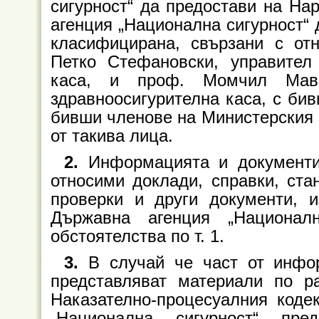
сигурност“ да предостави на На
агенция „Национална сигурност“
класифицирана, свързани с от
Петко Стефановски, управител
каса, и проф. Момчил Мавр
здравноосигурителна каса, с би
бивши членове на Министерския с
от такива лица.
2.
Информацията и документит
относими доклади, справки, ста
проверки и други документи, и
Държавна агенция „Национал
обстоятелства по т. 1.
3.
В случай че част от инфор
представляват материали по р
Наказателно-процесуалния коде
„Национална сигурност“ пре