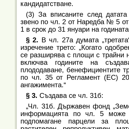
кандидатстване.
(3) За вписаните след датата
звено по чл. 2 от Наредба № 5 о
1 в срок до 31 януари на годинат
§ 2.
В чл. 27а думата „третата
изречение трето: „Когато одобр
се разширява с площи с трайни 
включва годините на създа
плододаване, бенефициентите тр
по чл. 35 от Регламент (ЕС) 2
ангажимента.“
§ 3.
Създава се чл. 31б:
„Чл. 31б. Държавен фонд „Зем
информацията по чл. 5 може 
подпомагане парцели за пло
растителен репродуктивен м