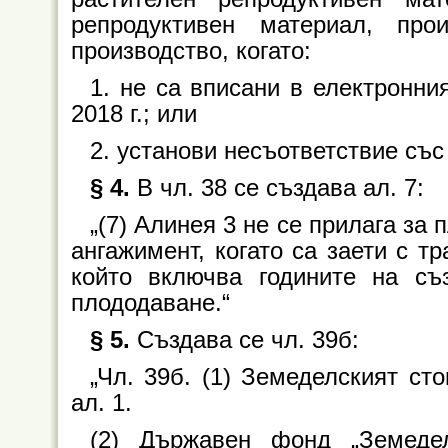
репродуктивен материал, пр
производство, когато:
1. не са вписани в електронни
2018 г.; или
2. установи несъответствие със
§ 4.
В чл. 38 се създава ал. 7:
„(7) Алинея 3 не се прилага за
ангажимент, когато са заети с т
който включва годините на съ
плододаване.“
§ 5.
Създава се чл. 39б:
„Чл. 39б. (1) Земеделският ст
ал. 1.
(2) Държавен фонд „Земеде