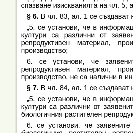
спазване изискванията на чл. 5, а
§ 6.
В чл. 83, ал. 1 се създават н
„5. се установи, че в информац
култури са различни от заяве
репродуктивен материал, пр
производство;
6. се установи, че заявен
репродуктивен материал, пр
производство, не са налични в ин
§ 7.
В чл. 84, ал. 1 се създават н
„5. се установи, че в информац
култури са различни от заявени
биологичния растителен репроду
6. се установи, че заявенит
биологичния растителен репр