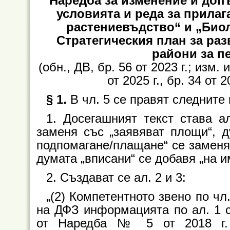
Наредба за изменение и допъ
условията и реда за прила
растениевъдство“ и „Био
Стратегическия план за раз
райони за пе
(обн., ДВ, бр. 56 от 2023 г.; изм. 
от 2025 г., бр. 34 от 2
§ 1.
В чл. 5 се правят следните
1. Досегашният текст става а
заменя със „заявяват площи“, д
подпомагане/плащане“ се заменят
думата „вписани“ се добавя „на 
2. Създават се ал. 2 и 3:
„(2) Компетентното звено по чл
на ДФЗ информацията по ал. 1 с
от Наредба № 5 от 2018 г. 