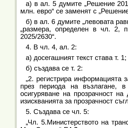
а) в ал. 5 думите „Решение 20
млн. евро“ се заменят с „Решение
б) в ал. 6 думите „левовата рав
„размера, определен в чл. 2, 
2025/2630“.
4. В чл. 4, ал. 2:
а) досегашният текст става т. 1;
б) създава се т. 2:
„2. регистрира информацията 
през периода на възлагане, 
осигуряване на прозрачност на
изискванията за прозрачност съг
5. Създава се чл. 5:
„Чл. 5.Министерството на тра