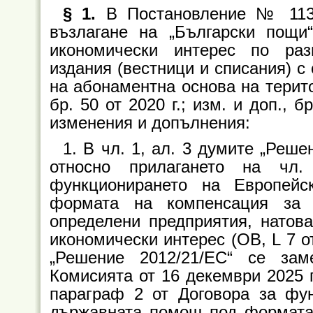
§ 1.
В Постановление № 113 
възлагане на „Български пощ
икономически интерес по раз
издания (вестници и списания) с
на абонаментна основа на терито
бр. 50 от 2020 г.; изм. и доп., б
изменения и допълнения:
1. В чл. 1, ал. 3 думите „Реше
относно прилагането на чл
функционирането на Европей
формата на компенсация за 
определени предприятия, натов
икономически интерес (ОВ, L 7 от
„Решение 2012/21/ЕС“ се за
Комисията от 16 декември 2025 г
параграф 2 от Договора за фу
държавната помощ под формата 