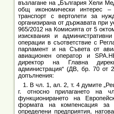
възлагане на „България Хели Ме
общ икономически интерес –
транспорт с вертолети за ну
организирана от държавата при у
965/2012 на Комисията от 5 окто
изисквания и административн
операции в съответствие с Рег
парламент и на Съвета от ави
авиационен оператор и SPA.H
директор на Главна дирекц
администрация“ (ДВ, бр. 70 от 2
допълнения:
1. В чл. 1, ал. 2, т. 4 думите 
г. относно прилагането на 
функционирането на Европей
формата на компенсация за 
определени предприятия, натов