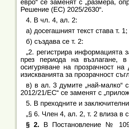
евро“ се заменят с „размера, опр
Решение (EC) 2025/2630“.
4. В чл. 4, ал. 2:
а) досегашният текст става т. 1;
б) създава се т. 2:
„2. регистрира информацията 
през периода на възлагане, 
осигуряване на прозрачност на
изискванията за прозрачност съг
в) в ал. 3 думите „най-малко“ 
2012/21/ЕС“ се заменят с „прил
5. В преходните и заключителни
„§ 6. Член 4, ал. 2, т. 2 влиза в 
§ 2.
В Постановление № 109 