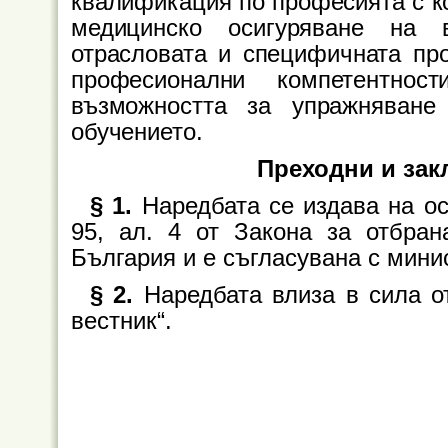
квалификация по професията с к
медицинско осигуряване на 
отрасловата и специфичната пр
професионални компетентнос
възможността за упражняван
обучението.
Преходни и за
§ 1.
Наредбата се издава на осно
95, ал. 4 от Закона за отбра
България и е съгласувана с мини
§ 2.
Наредбата влиза в сила о
вестник“.