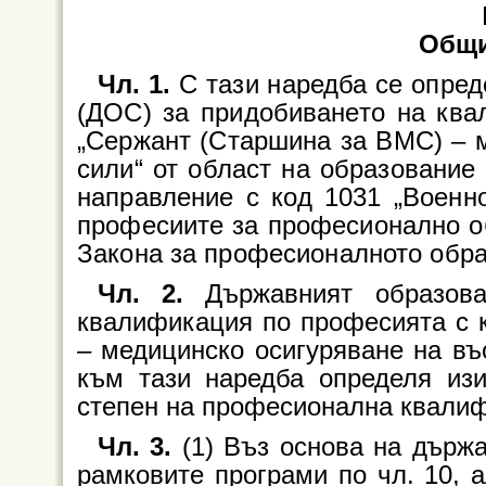
Общи
Чл. 1.
С тази наредба се опре
(ДОС) за придобиването на ква
„Сержант (Старшина за ВМС) – 
сили“ от област на образование
направление с код 1031 „Военн
професиите за професионално обр
Закона за професионалното обра
Чл. 2.
Държавният образова
квалификация по професията с 
– медицинско осигуряване на въ
към тази наредба определя изи
степен на професионална квали
Чл. 3.
(1) Въз основа на държа
рамковите програми по чл. 10, а