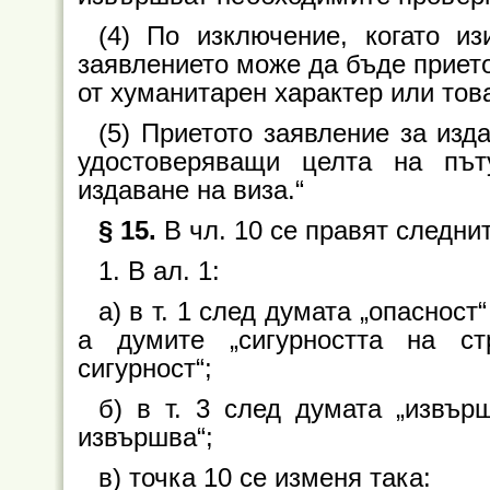
(4) По изключение, когато и
заявлението може да бъде прието
от хуманитарен характер или тов
(5) Приетото заявление за изд
удостоверяващи целта на път
издаване на виза.“
§ 15.
В чл. 10 се правят следни
1. В ал. 1:
а) в т. 1 след думата „опаснос
а думите „сигурността на ст
сигурност“;
б) в т. 3 след думата „извъ
извършва“;
в) точка 10 се изменя така: