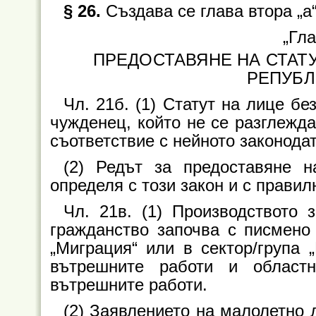
§ 26.
Създава се глава втора „а“
„Гла
ПРЕДОСТАВЯНЕ НА СТАТУ
РЕПУБЛ
Чл. 21б. (1) Статут на лице б
чужденец, който не се разглежда
съответствие с нейното законода
(2) Редът за предоставяне н
определя с този закон и с правил
Чл. 21в. (1) Производството 
гражданство започва с писмено
„Миграция“ или в сектор/група 
вътрешните работи и област
вътрешните работи.
(2) Заявлението на малолетно 