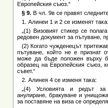
Европейския съюз.“
§ 9.
В чл. 9в се правят следнит
1. Алинеи 1 и 2 се изменят така
„(1) Визовият стикер се полаг
редовен документ за пътуване, п
(2) Когато чужденецът притежа
пътуване, който не е признат о
може да бъде положен върху б
образец на Европейския съюз, к
съвет.“
2. Алинея 4 се изменя така:
„(4) Условията и редът за 
анулиране, бракуване и унищожа
за поставяне на виза се определя