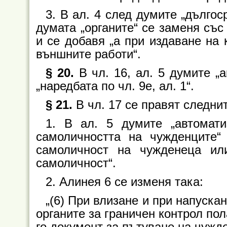
3. В ал. 4 след думите „дългос
думата „органите“ се заменя със
и се добавя „а при издаване на 
външните работи“.
§ 20.
В чл. 16, ал. 5 думите „
„наредбата по чл. 9е, ал. 1“.
§ 21.
В чл. 17 се правят следни
1. В ал. 5 думите „автомати
самоличността на чужденците“
самоличност на чужденеца ил
самоличност“.
2. Алинея 6 се изменя така:
„(6) При влизане и при напуска
органите за граничен контрол по
го документ за пътуване на чужд