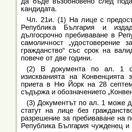
да бъде възобновено след пода
кандидата.
Чл. 21и. (1) На лице с предос
Република България и изда
дългосрочно пребиваване в Реп
самоличност „удостоверение 
гражданство“ със срок на вали
повече от две години.
(2) В документа по ал. 1 с
изискванията на Конвенцията з
приета в Ню Йорк на 28 септем
съдържа и обозначението „Конвенц
(3) Документът по ал. 1 може 
статут на лице без гражданств
разрешение за пребиваване на п
Република България чужденец и 