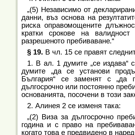
„(5) Независимо от деклариран
данни, въз основа на резултати
риска оправомощените длъжнос
кратки срокове на валидност
разрешеното пребиваване.“
§ 19.
В чл. 15 се правят следни
1. В ал. 1 думите „се издава“ 
думите „да се установи прод
България“ се заменят с „да 
дългосрочно или постоянно преби
основанията, посочени в този зак
2. Алинея 2 се изменя така:
„(2) Виза за дългосрочно пре
година и с право на пребивава
когато това е предвидено в наредб