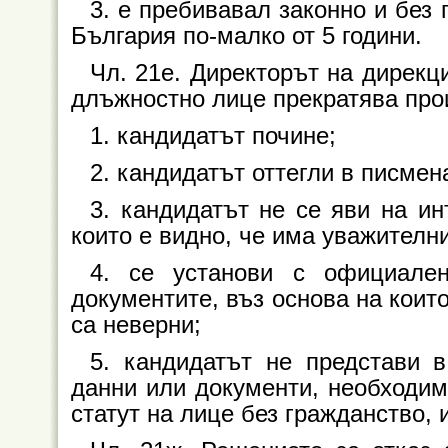
3. е пребивавал законно и без
България по-малко от 5 години.
Чл. 21е. Директорът на дирекц
длъжностно лице прекратява прои
1. кандидатът почине;
2. кандидатът оттегли в писмен
3. кандидатът не се яви на ин
които е видно, че има уважителни
4. се установи с официален
документите, въз основа на които
са неверни;
5. кандидатът не представи 
данни или документи, необходим
статут на лице без гражданство, 