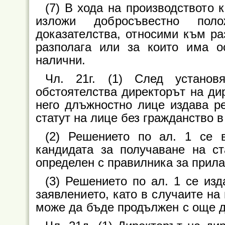
(7) В хода на производството 
изложи добросъвестно пол
доказателства, относими към ра
разполага или за които има о
налични.
Чл. 21г. (1) След устано
обстоятелства директорът на ди
него длъжностно лице издава ре
статут на лице без гражданство 
(2) Решението по ал. 1 се 
кандидата за получаване на ст
определен с правилника за прила
(3) Решението по ал. 1 се из
заявлението, като в случаите на
може да бъде продължен с още д