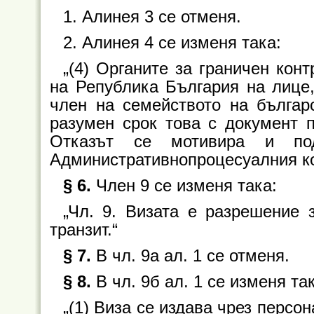
1. Алинея 3 се отменя.
2. Алинея 4 се изменя така:
„(4) Органите за граничен кон
на Република България на лице,
член на семейството на българ
разумен срок това с документ п
Отказът се мотивира и п
Административнопроцесуалния ко
§ 6.
Член 9 се изменя така:
„Чл. 9. Визата е разрешение
транзит.“
§ 7.
В чл. 9а ал. 1 се отменя.
§ 8.
В чл. 9б ал. 1 се изменя та
„(1) Виза се издава чрез персо