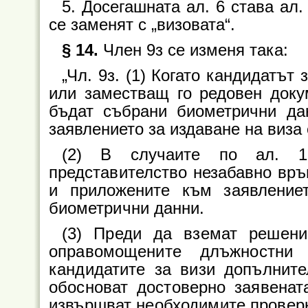
5. Досегашната ал. 6 става ал.
се заменят с „визовата“.
§ 14.
Член 9з се изменя така:
„Чл. 9з. (1) Когато кандидатът
или заместващ го редовен доку
бъдат събрани биометрични дан
заявлението за издаване на виза
(2) В случаите по ал. 1 
представителство незабавно връ
и приложените към заявление
биометрични данни.
(3) Преди да вземат решени
оправомощените длъжностни
кандидатите за визи допълните
обосноват достоверно заявенат
извършват необходимите проверк