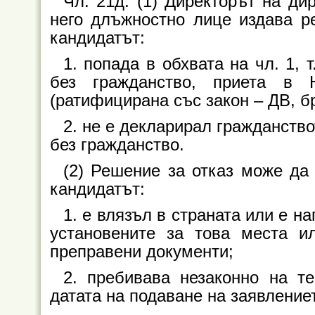
Чл. 21д. (1) Директорът на д
него длъжностно лице издава ре
кандидатът:
1. попада в обхвата на чл. 1, 
без гражданство, приета в
(ратифицирана със закон – ДВ, бр. 
2. не е декларирал гражданство
без гражданство.
(2) Решение за отказ може да 
кандидатът:
1. е влязъл в страната или е н
установените за това места и
преправени документи;
2. пребивава незаконно на т
датата на подаване на заявление