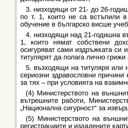
3. низходящи от 21- до 26-годи
по т. 1, които не са встъпили 
обучение в българско висше учеб
4. низходящи над 21-годишна въ
1, които нямат собствени дох
осигуряват сами издръжката си и
титулярят да полага лично грижи 
5. възходящи на титуляря или н
сериозни здравословни причини н
за тях – при условията на взаимн
(4) Министерството на външни
вътрешните работи, Министерст
„Национална сигурност“ за извър
(5) Министерството на външни
регистрациите и издадените карт