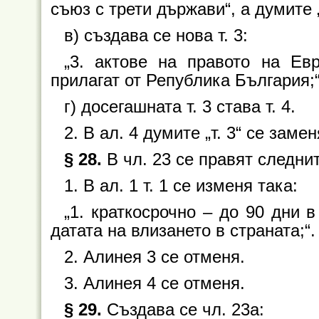
съюз с трети държави“, а думите 
в) създава се нова т. 3:
„3. актове на правото на Ев
прилагат от Република България;
г) досегашната т. 3 става т. 4.
2. В ал. 4 думите „т. 3“ се заменя
§ 28.
В чл. 23 се правят следни
1. В ал. 1 т. 1 се изменя така:
„1. краткосрочно – до 90 дни 
датата на влизането в страната;“.
2. Алинея 3 се отменя.
3. Алинея 4 се отменя.
§ 29.
Създава се чл. 23а: