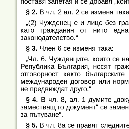
поставя запетая и се добавя „кои
§ 2.
В чл. 2 ал. 2 се изменя така
„(2) Чужденец е и лице без гр
като гражданин от нито едн
законодателство.“
§ 3.
Член 6 се изменя така:
„Чл. 6. Чужденците, които се н
Република България, носят граж
отговорност както българските
международен договор или норм
не предвиждат друго.“
§ 4.
В чл. 8, ал. 1 думите „до
заместващ го документ“ се замен
за пътуване“.
§ 5.
В чл. 8а се правят следнит