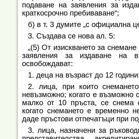
подаване на заявления за изда
краткосрочно пребиваване“;
б) в т. 3 думите „с официална ц
3. Създава се нова ал. 5:
„(5) От изискването за снемане
заявления за издаване на в
освобождават:
1. деца на възраст до 12 години
2. лица, при които снеманет
невъзможно; когато е възможно с
малко от 10 пръста, се снема 
когато снемането е временно н
даде пръстови отпечатъци при п
3. лица, назначени за ръково
представителства, акредити