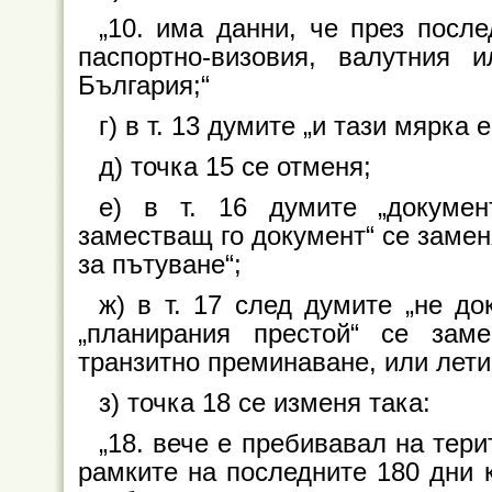
„10. има данни, че през посл
паспортно-визовия, валутния
България;“
г) в т. 13 думите „и тази мярка 
д) точка 15 се отменя;
е) в т. 16 думите „докумен
заместващ го документ“ се замен
за пътуване“;
ж) в т. 17 след думите „не до
„планирания престой“ се зам
транзитно преминаване, или лети
з) точка 18 се изменя така:
„18. вече е пребивавал на тер
рамките на последните 180 дни к