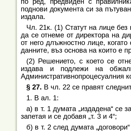
по ред, предвиден с правилник
поднови документа си за пътуван
издала.
Чл. 21к. (1) Статут на лице бе
да се отнеме от директора на д
от него длъжностно лице, когато
данните, въз основа на които е п
(2) Решението, с което се отн
издава и подлежи на обжал
Административнопроцесуалния ко
§ 27.
В чл. 22 се правят следни
1. В ал. 1:
а) в т. 1 думата „издадена“ се 
запетая и се добавя „т. 3 и 4“;
б) в т. 2 след думата „договори