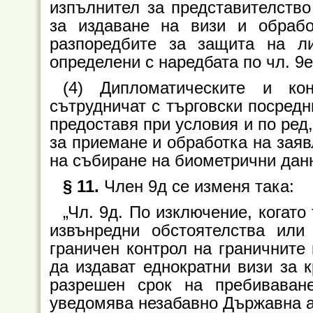
изпълнител за представителство
за издаване на визи и обраб
разпоредбите за защита на л
определени с наредбата по чл. 9е,
(4) Дипломатическите и кон
сътрудничат с търговски посредн
предоставя при условия и по ред,
за приемане и обработка на заяв
на събиране на биометрични данн
§ 11.
Член 9д се изменя така:
„Чл. 9д. По изключение, когато
извънредни обстоятелства или
граничен контрол на граничните 
да издават еднократни визи за 
разрешен срок на пребиваван
уведомява незабавно Държавна а