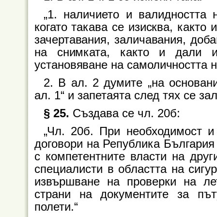
„1. наличието и валидността 
когато такава се изисква, както
зачертавания, заличавания, доба
на снимката, както и дали и
установяване на самоличността н
2. В ал. 2 думите „на основа
ал. 1“ и запетаята след тях се за
§ 25.
Създава се чл. 20б:
„Чл. 20б. При необходимост 
договори на Република България
с компетентните власти на дру
специалисти в областта на сигур
извършване на проверки на ле
страни на документите за пъ
полети.“