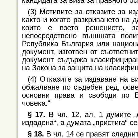
кандидата за виза за правното о
(3) Мотивите за отказите за изд
както и когато разкриването на 
които е взето решението, з
непосредствено външната пол
Република България или национа
документ, изготвен от съответни
документ съдържа класифициран
на Закона за защита на класифи
(4) Отказите за издаване на ви
обжалване по съдебен ред, осве
основни права и свободи по Е
човека.“
§ 17.
В чл. 12, ал. 1 думите 
издадена“, а думата „пристига“ с
§ 18.
В чл. 14 се правят следни