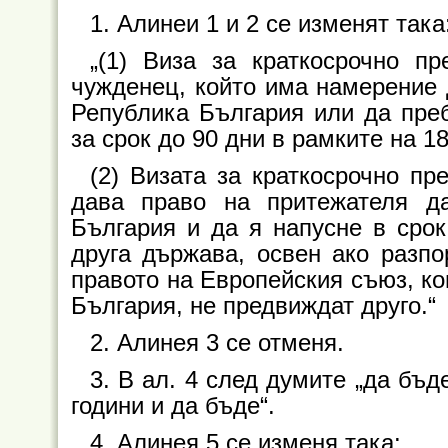
1. Алинеи 1 и 2 се изменят така
„(1) Виза за краткосрочно п
чужденец, който има намерение 
Република България или да преб
за срок до 90 дни в рамките на 18
(2) Визата за краткосрочно п
дава право на притежателя д
България и да я напусне в срок
друга държава, освен ако разп
правото на Европейския съюз, ко
България, не предвиждат друго.“
2. Алинея 3 се отменя.
3. В ал. 4 след думите „да бъд
години и да бъде“.
4. Алинея 5 се изменя така: