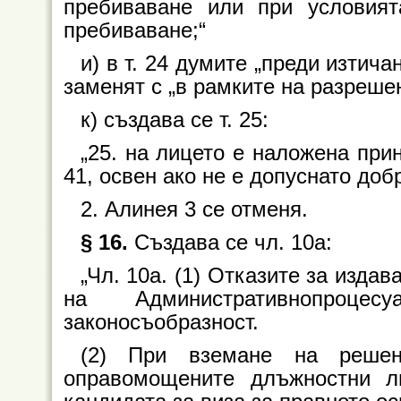
пребиваване или при условият
пребиваване;“
и) в т. 24 думите „преди изтича
заменят с „в рамките на разреше
к) създава се т. 25:
„25. на лицето е наложена при
41, освен ако не е допуснато до
2. Алинея 3 се отменя.
§ 16.
Създава се чл. 10а:
„Чл. 10а. (1) Отказите за издав
на Административнопроце
законосъобразност.
(2) При вземане на решен
оправомощените длъжностни 