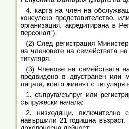
4. карта на член на обслужва
консулско представителство, ил
организация, акредитирана в Ре
персонал“).
(2) След регистрация Министер
на членовете на семействата на 
титуляря.
(3) Членове на семействата на
предвидено в двустранен или м
лицата, които живеят с титуляря 
1. съпруга/съпруг или регистр
съпружески начала;
2. низходящи, включително 
навършили 21-годишна възраст, 
доходоносна дейност;