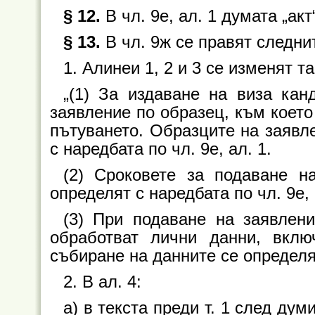
§ 12.
В чл. 9е, ал. 1 думата „акт
§ 13.
В чл. 9ж се правят следн
1. Алинеи 1, 2 и 3 се изменят та
„(1) За издаване на виза ка
заявление по образец, към което
пътуването. Образците на заявле
с наредбата по чл. 9е, ал. 1.
(2) Сроковете за подаване н
определят с наредбата по чл. 9е, 
(3) При подаване на заявлен
обработват лични данни, вклю
събиране на данните се определя 
2. В ал. 4:
а) в текста преди т. 1 след дум