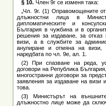
§ 10.
Член 9г се изменя така:
„Чл. 9г. (1) Оправомощените о
длъжностни лица в Минист
дипломатическите и консулс
България в чужбина и в органит
решения за издаване, за отказ 
визи, а в службите за админи
анулиране и отмяна на визи,
наредбата по чл. 9е, ал. 1.
(2) При спазване на реда, у
договори на Република България,
многостранни договори за предс
заявления за издаване на визи 
това.
(3) Министърът на външнит
длъжностно лице може да сключ