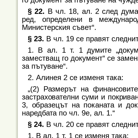
§ 22.
В чл. 18, ал. 2 след дума
ред, определени в междунар
Министерския съвет“.
§ 23.
В чл. 19 се правят следни
1. В ал. 1 т. 1 думите „доку
заместващ го документ“ се замен
за пътуване“.
2. Алинея 2 се изменя така:
„(2) Размерът на финансовите
застрахователни суми и покриван
3, образецът на поканата и док
наредбата по чл. 9е, ал. 1.“
§ 24.
В чл. 20 се правят следни
1. В ал. 1 т. 1 се изменя така: