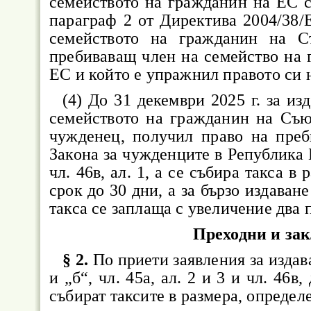
семейството на гражданин на ЕС с
параграф 2 от Директива 2004/38/
семейството на гражданин на С
пребиваващ член на семейство на 
ЕС и който е упражнил правото си 
(4) До 31 декември 2025 г. за из
семейството на гражданин на Съю
чужденец, получил право на преб
Закона за чужденците в Република Б
чл. 46в, ал. 1, а се събира такса в
срок до 30 дни, а за бързо издаван
такса се заплаща с увеличение два 
Преходни и за
§ 2.
По приети заявления за издава
и „б“, чл. 45а, ал. 2 и 3 и чл. 46в
събират таксите в размера, определе