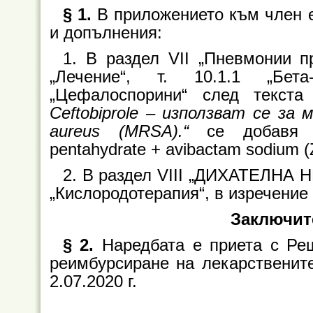
§ 1.
В приложението към член 
и допълнения:
1. В раздел VІІ „Пневмонии п
„Лечение“, т. 10.1.1 „Бета
„Цефалоспорини“ след текст
Ceftobiprole – използват се за
aureus (MRSA).“
се добавя „К
pentahydrate + avibactam sodium (Z
2. В раздел VІІІ „ДИХАТЕЛНА 
„Кислородотерапия“, в изречение 
Заключит
§ 2.
Наредбата е приета с Ре
реимбурсиране на лекарственит
2.07.2020 г.