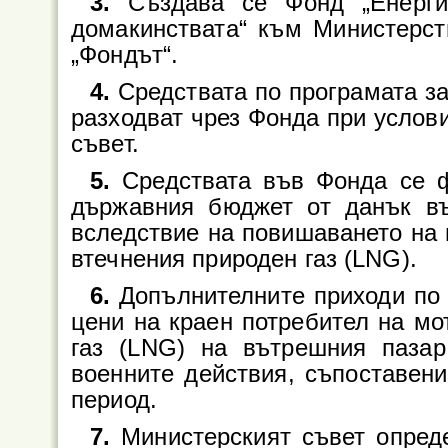
3.
Създава се Фонд „Енергий
домакинствата“ към Министерст
„Фондът“.
4.
Средствата по програмата за
разходват чрез Фонда при услови
съвет.
5.
Средствата във Фонда се ф
държавния бюджет от данък въ
вследствие на повишаването на ц
втечнения природен газ (LNG).
6.
Допълнителните приходи по т
цени на краен потребител на мо
газ (LNG) на вътрешния паза
военните действия, съпоставени
период.
7.
Министерският съвет опреде