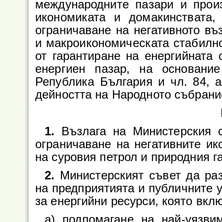
международните пазари и прои
икономиката и домакинствата,
ограничаване на негативното въ
и макроикономическата стабилно
от гарантиране на енергийната 
енергиен пазар, на основани
Република България и чл. 84, а
дейността на Народното събрани
1.
Възлага на Министерския 
ограничаване на негативните ик
на суровия петрол и природния га
2.
Министерският съвет да раз
на предприятията и публичните у
за енергийни ресурси, която вкл
а) подпомагане на най-уязви