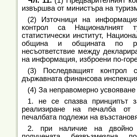
Чл. 11.
(1) Предварителният ко
извършва от министъра на туриз
(2) Източници на информаци
контрол са Националният ту
статистически институт, Национа
община и общината по рег
несъответствие между декларира
на информация, изброени по-горе
(3) Последващият контрол
държавната финансова инспекци
(4) За неправомерно усвояване 
1. не се спазва принципът 
реализиране на печалба от 
печалбата подлежи на възстанов
2. при наличие на двойно 
получената безвъзмездна п