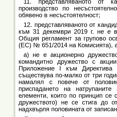
11. представляваното от 
производство по несъстоятелн
обявено в несъстоятелност;
12. представляваното от кандид
към 31 декември 2019 г. не е 
Общия регламент за групово осв
(ЕС) № 651/2014 на Комисията), 
а) не е акционерно дружество
командитно дружество с акции
Приложение I към Директива 
съществува по-малко от три годи
намалял с повече от полови
приспадането на натрупаните 
елементи, които по принцип се с
дружеството) не се стига до от
надхвърля половината от записан