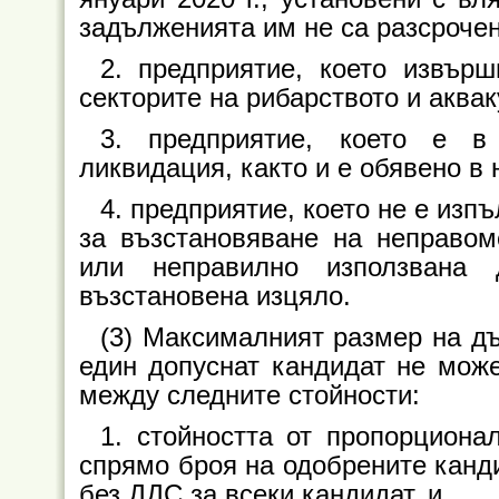
задълженията им не са разсрочен
2. предприятие, което извърш
секторите на рибарството и аквак
3. предприятие, което е в
ликвидация, както и е обявено в 
4. предприятие, което не е из
за възстановяване на неправо
или неправилно използван
възстановена изцяло.
(3) Максималният размер на д
един допуснат кандидат не може
между следните стойности:
1. стойността от пропорциона
спрямо броя на одобрените канди
без ДДС за всеки кандидат, и