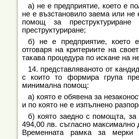
а) не е предприятие, което е 
не е възстановило заема или не 
помощ за преструктуриран
преструктуриране;
б) не е предприятие, което 
отговаря на критериите на свое
такава процедура по искане на н
14. представляваното от кандид
с които то формира група пре
минимална помощ:
а) която е обявена за незакон
и по която не е изпълнено разпо
б) която заедно с помощта, за
494,00 лв. съгласно максимално 
Временната рамка за мерки