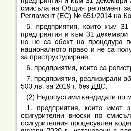
предприятия и към 31 декември 2
смисъла на Общия регламент за г
Регламент (ЕС) № 651/2014 на Ко
5. предприятия, които към 31
предприятия и към 31 декември 2
но не са обект на процедура п
националното право и не са по
за преструктуриране;
6. предприятия, които са регист
7. предприятия, реализирали обо
500 лв. за 2019 г. без ДДС.
(2) Недопустими кандидати по 
1. предприятия, които имат 
осигурителни вноски по смисъл
осигурителния процесуален коде
януари 2020 г., установени с вл