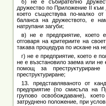
б) не е събирателно дружес
дружество по Приложение II към 
което съществува по-малко от 
баланса на дружеството, е на
натрупани загуби;
в) не е предприятие, което 
отговаря на критериите на свое
такава процедура по искане на н
г) не е предприятие, което е 
не е възстановило заема или не 
помощ за преструктуриран
преструктуриране;
13. представляваното от кан
предприятие (по смисъла на 
групово освобождаване), кое
затруднено положение, при услов