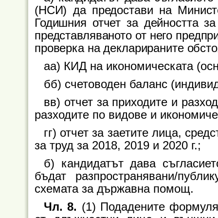
(НСИ) да предостави на Минист
Годишния отчет за дейността за 
представляваното от него предпр
проверка на декларираните обсто
аа) КИД на икономическата (ос
бб) счетоводен баланс (индивиду
вв) отчет за приходите и разхо
разходите по видове и икономичес
гг) отчет за заетите лица, сред
за труд за 2018, 2019 и 2020 г.;
б) кандидатът дава съгласие
бъдат разпространявани/публи
схемата за държавна помощ.
Чл. 8.
(1) Подадените формуля