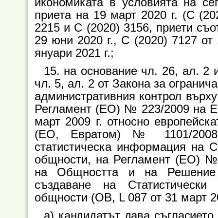
икономиката в условията на се
приета на 19 март 2020 г. (C (2
2215 и C (2020) 3156, приети съот
29 юни 2020 г., C (2020) 7127 от
януари 2021 г.;
15. на основание чл. 26, ал. 2 
чл. 5, ал. 2 от Закона за ограни
административния контрол върху 
Регламент (ЕО) № 223/2009 на Е
март 2009 г. относно европейска
(ЕО, Евратом) № 1101/2008 
статистическа информация на С
общности, на Регламент (ЕО) № 
на Общността и на Решение 
създаване на Статистически
общности (ОВ, L 087 от 31 март 200
а) кандидатът дава съгласието