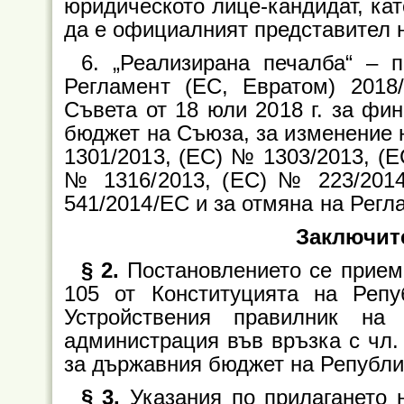
юридическото лице-кандидат, кат
да е официалният представител н
6. „Реализирана печалба“ – 
Регламент (ЕС, Евратом) 2018
Съвета от 18 юли 2018 г. за фи
бюджет на Съюза, за изменение 
1301/2013, (ЕС) № 1303/2013, (Е
№ 1316/2013, (ЕС) № 223/201
541/2014/ЕС и за отмяна на Регл
Заключит
§ 2.
Постановлението се приема
105 от Конституцията на Репу
Устройствения правилник на
администрация във връзка с чл. 1,
за държавния бюджет на Републик
§ 3.
Указания по прилагането 