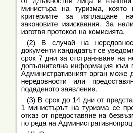
от длъжностни лица и външни 
министъра на туризма, която 
критериите за изплащане на
законовите изисквания. За нал
изготвя протокол на комисията.
(2) В случай на нередовнос
документи кандидатът се уведом
срок 7 дни за отстраняване на н
допълнителна информация към п
Административният орган може д
нередовности или предостав
подаденото заявление.
(3) В срок до 14 дни от предст
1 министърът на туризма се пр
отказ от предоставяне на безвъз
по реда на Административнопроц