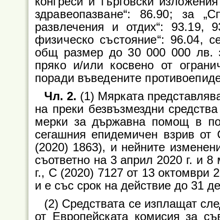
конгреси и търговски изложения“
здравеопазване“: 86.90; за „
развлечения и отдих“: 93.19, 
физическо състояние“: 96.04, с
общ размер до 30 000 000 лв. 
пряко и/или косвено от ограни
поради въведените противоепид
Чл. 2.
(1) Мярката представля
на преки безвъзмездни средства 
мерки за държавна помощ в по
сегашния епидемичен взрив от C
(2020) 1863), и нейните изменен
съответно на 3 април 2020 г. и 8 
г., C (2020) 7127 от 13 октомври 2
и е със срок на действие до 31 д
(2) Средствата се изплащат сл
от Европейската комисия за с