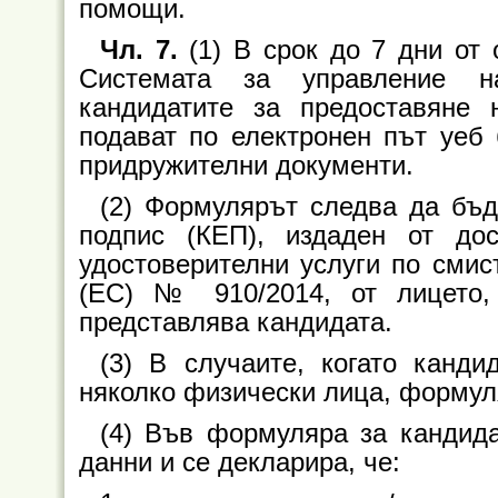
помощи.
Чл. 7.
(1) В срок до 7 дни от 
Системата за управление н
кандидатите за предоставяне 
подават по електронен път уеб
придружителни документи.
(2) Формулярът следва да бъ
подпис (КЕП), издаден от до
удостоверителни услуги по смис
(ЕС) № 910/2014, от лицето,
представлява кандидата.
(3) В случаите, когато канд
няколко физически лица, формуля
(4) Във формуляра за кандида
данни и се декларира, че: