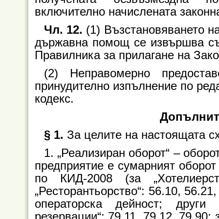
включително начислената законн
Чл. 12.
(1) Възстановяването н
държавна помощ се извършва съ
Правилника за прилагане на Зак
(2) Неправомерно предост
принудително изпълнение по ред
кодекс.
Допълнит
§ 1.
За целите на настоящата с
1. „Реализиран оборот“ – оборо
предприятие е сумарният оборот
по КИД-2008 (за „Хотелиерст
„Ресторантьорство“: 56.10, 56.21,
операторска дейност; други
резервации“: 79.11, 79.12, 79.90;