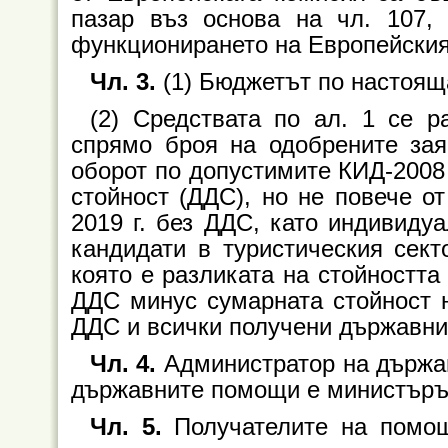
пазар въз основа на чл. 107, 
функционирането на Европейския
Чл. 3.
(1) Бюджетът по настояща
(2) Средствата по ал. 1 се 
спрямо броя на одобрените зая
оборот по допустимите КИД-2008 
стойност (ДДС), но не повече от
2019 г. без ДДС, като индивиду
кандидати в туристическия сект
която е разликата на стойността
ДДС минус сумарната стойност н
ДДС и всички получени държавни 
Чл. 4.
Администратор на държав
държавните помощи е министърът
Чл. 5.
Получателите на помо