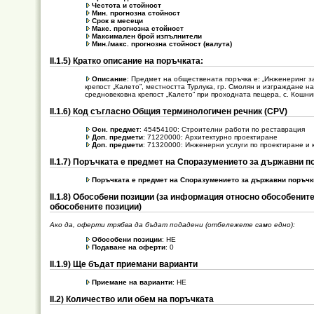
Честота и стойност
Мин. прогнозна стойност
Срок в месеци
Макс. прогнозна стойност
Максимален брой изпълнители
Мин./макс. прогнозна стойност (валута)
ІІ.1.5) Кратко описание на поръчката:
Описание
: Предмет на обществената поръчка е: „Инженеринг з
крепост „Калето”, местността Турлука, гр. Смолян и изграждане 
средновековна крепост „Калето” при проходната пещера, с. Кошни
ІІ.1.6) Код съгласно Общия терминологичен речник (CPV)
Oсн. предмет
: 45454100: Строителни работи по реставрация
Доп. предмети
: 71220000: Архитектурно проектиране
Доп. предмети
: 71320000: Инженерни услуги по проектиране и
ІІ.1.7) Поръчката е предмет на Споразумението за държавни п
Поръчката е предмет на Споразумението за държавни поръчк
ІІ.1.8) Обособени позиции (за информация относно обособенит
обособените позиции)
Ако да, оферти трябва да бъдат подадени (отбележете само едно):
Обособени позиции
: НЕ
Подаване на оферти
: 0
ІІ.1.9) Ще бъдат приемани варианти
Приемане на варианти
: НЕ
ІІ.2) Количество или обем на поръчката