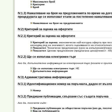
Максимален брой
Критерии
Брой
IV.1.3) Намаляване на броя на предложенията по време на дог
процедурата ще се използват етапи за постепенно намаляван
Намаляване на броя на предложенията
ІV.2) Критерий за оценка на офертите
ІV.2.1) Критерий за оценка на офертите
Критерий за оценка
: икономически най-изгодна оферта при пос
низходящ ред на значимост, когато оценяването на относителнат
Показател
: Техническо предложение (срок за изпълнение)(тежест
Показател
: Ценово предложение (предлагана цена)(тежест : 65)
ІV.2.2) Ще се използва електронен търг
Ако да, допълнителна информация за електронния търг (когато е прило
Ще се използва електронен търг
: НЕ
Допълнителна информация
ІV.3) Административна информация
ІV.3.1) Идентификационен номер на поръчката, даден от възл
Номер
ІV.3.2) Предишни публикации, свързани със същата поръчка
Ако да, посочете къде:
Предишни публикации за обществени поръчки (ако да, посоче
Вид на публикацията