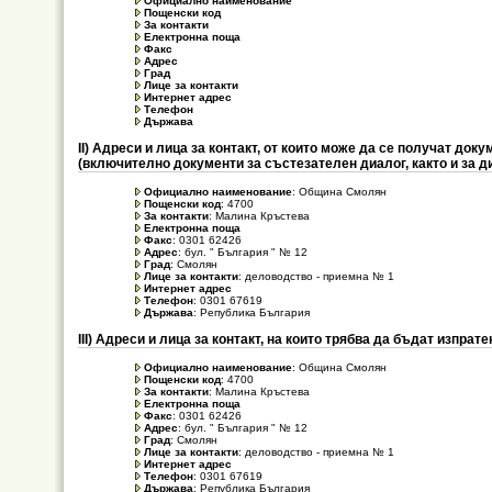
Официално наименование
Пощенски код
За контакти
Електронна поща
Факс
Адрес
Град
Лице за контакти
Интернет адрес
Телефон
Държава
ІІ) Адреси и лица за контакт, от които може да се получат д
(включително документи за състезателен диалог, както и за д
Официално наименование
: Община Смолян
Пощенски код
: 4700
За контакти
: Малина Кръстева
Електронна поща
Факс
: 0301 62426
Адрес
: бул. " България " № 12
Град
: Смолян
Лице за контакти
: деловодство - приемна № 1
Интернет адрес
Телефон
: 0301 67619
Държава
: Република България
ІІІ) Адреси и лица за контакт, на които трябва да бъдат изпра
Официално наименование
: Община Смолян
Пощенски код
: 4700
За контакти
: Малина Кръстева
Електронна поща
Факс
: 0301 62426
Адрес
: бул. " България " № 12
Град
: Смолян
Лице за контакти
: деловодство - приемна № 1
Интернет адрес
Телефон
: 0301 67619
Държава
: Република България