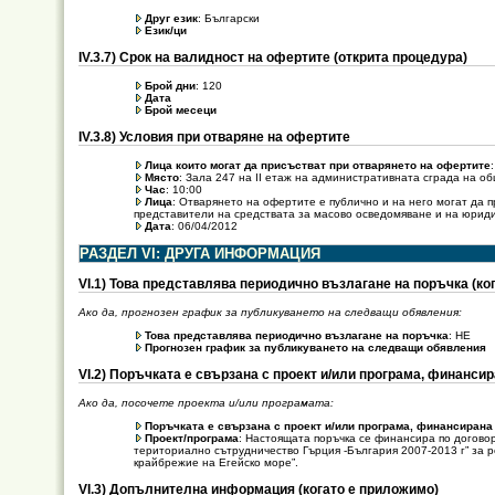
Друг език
: Български
Език/ци
ІV.3.7) Срок на валидност на офертите (открита процедура)
Брой дни
: 120
Дата
Брой месеци
ІV.3.8) Условия при отваряне на офертите
Лица които могат да присъстват при отварянето на офертите
Място
: Зала 247 на II етаж на административната сграда на о
Час
: 10:00
Лица
: Отварянето на офертите е публично и на него могат да 
представители на средствата за масово осведомяване и на юриди
Дата
: 06/04/2012
РАЗДЕЛ VI: ДРУГА ИНФОРМАЦИЯ
VІ.1) Това представлява периодично възлагане на поръчка (ко
Ако да, прогнозен график за публикуването на следващи обявления:
Това представлява периодично възлагане на поръчка
: НЕ
Прогнозен график за публикуването на следващи обявления
VІ.2) Поръчката е свързана с проект и/или програма, финанси
Ако да, посочете проекта и/или програмата:
Поръчката е свързана с проект и/или програма, финансирана
Проект/програма
: Настоящата поръчка се финансира по догов
териториално сътрудничество Гърция -България 2007-2013 г” за р
крайбрежие на Егейско море”.
VІ.3) Допълнителна информация (когато е приложимо)