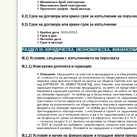
Минимален брой повторения
Максимален брой повторения
Прогнозен график - брой месеци
ІІ.3) Срок на договора или краен срок за изпълнение на поръчк
ІІ.3) Срок на договора или краен срок за изпълнение
Крайна дата
: 30/01/2013
Срок в дни
Начална дата
Срок в месеци
РАЗДЕЛ ІІІ: ЮРИДИЧЕСКА, ИКОНОМИЧЕСКА, ФИНАНСО
ІІІ.1) Условия, свързани с изпълнението на поръчката
ІІІ.1.1) Изискуеми депозити и гаранции:
Описание
: Гаранцията за участие в процедурата е в общ разме
от стойността на договора за изпълнение на обществената поръчк
парична сума внесена в брой на касата на община Смолян или ч
код IORTBGSF, ТБ „ИНВЕСТБАНК”АД, клон Смолян, или банкова гар
гаранция изрично се посочва процедурата, за която се представя
банковата гаранция изрично се посочва договорът, по който се п
на „банкова гаранция”: тя трябва да е безусловна, неотменима, с
претендираното обезщетение; с нея банката гарант се задължава
участникът оттегли офертата си след изтичане на срока за пода
договор за изпълнението на обществената поръчка в законовия с
формата на „банкова гаранция”: тя трябва да е безусловна, неот
претендираното обезщетение; с нея банката гарант се задължава
изпълнителят не е изпълнил което и да е от задълженията си по 
не по-кратък от срока на валидност на офертата, посочен в т. IV
– съгласно раздел V от проекта на договор за обществена поръчк
от ЗОП. В случай на забавено, некачествено, непълно или лошо
максималния й размер. Условията за задържане и освобождаване 
ІІІ.1.2) Условия и начин на финансиране и плащане и/или преп