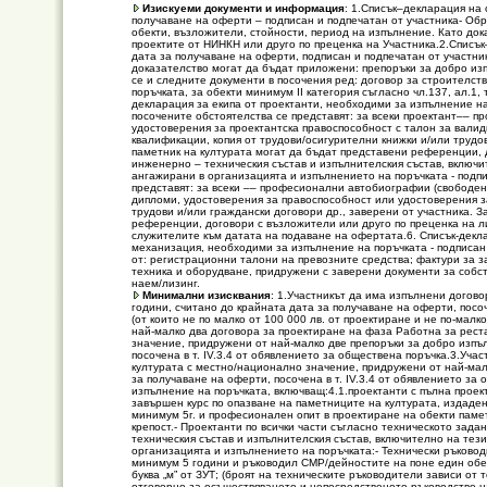
Изискуеми документи и информация
: 1.Списък–декларация на
получаване на оферти – подписан и подпечатан от участника- Об
обекти, възложители, стойности, период на изпълнение. Като до
проектите от НИНКН или друго по преценка на Участника.2.Списъ
дата за получаване на оферти, подписан и подпечатан от участн
доказателство могат да бъдат приложени: препоръки за добро изп
се и следните документи в посочения ред: договор за строителс
поръчката, за обекти минимум II категория съгласно чл.137, ал.1, т.2
декларация за екипа от проектанти, необходими за изпълнение на
посочените обстоятелства се представят: за всеки проектант–– п
удостоверения за проектантска правоспособност с талон за вали
квалификации, копия от трудови/осигурителни книжки и/или трудов
паметник на културата могат да бъдат представени референции, 
инженерно – техническия състав и изпълнителския състав, включи
ангажирани в организацията и изпълнението на поръчката - подп
представят: за всеки –– професионални автобиографии (свободен 
дипломи, удостоверения за правоспособност или удостоверения з
трудови и/или граждански договори др., заверени от участника. З
референции, договори с възложители или друго по преценка на ли
служителите към датата на подаване на офертата.6. Списък-декла
механизация, необходими за изпълнение на поръчката - подписан
от: регистрационни талони на превозните средства; фактури за з
техника и оборудване, придружени с заверени документи за собст
наем/лизинг.
Минимални изисквания
: 1.Участникът да има изпълнени догово
години, считано до крайната дата за получаване на оферти, посоч
(от които не по малко от 100 000 лв. от проектиране и не по-мал
най-малко два договора за проектиране на фаза Работна за рест
значение, придружени от най-малко две препоръки за добро изпъл
посочена в т. IV.3.4 от обявлението за обществена поръчка.3.Уч
културата с местно/национално значение, придружени от най-мал
за получаване на оферти, посочена в т. IV.3.4 от обявлението з
изпълнение на поръчката, включващ:4.1.проектанти с пълна проек
завършен курс по опазване на паметниците на културата, издаде
минимум 5г. и професионален опит в проектиране на обекти памет
крепост.- Проектанти по всички части съгласно техническото зада
техническия състав и изпълнителския състав, включително на тези
организацията и изпълнението на поръчката:- Технически ръководи
минимум 5 години и ръководил СМР/дейностите на поне един обект в
буква „м” от ЗУТ; (броят на техническите ръководители зависи о
отговорно за осъществяването и непосредственото ръководство на 