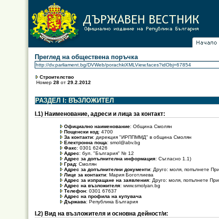
Преглед на обществена поръчка
Строителство
Номер
28
от
29.2.2012
РАЗДЕЛ І: ВЪЗЛОЖИТЕЛ
I.1) Наименование, адреси и лица за контакт:
Официално наименование
: Община Смолян
Пощенски код
: 4700
За контакти
: дирекция "ИРППММД" в община Смолян
Електронна поща
: smol@abv.bg
Факс
: 0301 62426
Адрес
: бул. "България" № 12
Адрес за допълнителна информация
: Съгласно 1.1)
Град
: Смолян
Адрес за допълнителни документи
: Друго: моля, попълнете Пр
Лице за контакти
: Мария Боготлиева
Адрес за изпращане на заявления
: Друго: моля, попълнете При
Адрес на възложителя
: www.smolyan.bg
Телефон
: 0301 67637
Адрес на профила на купувача
Държава
: Република България
I.2) Вид на възложителя и основна дейност/и: