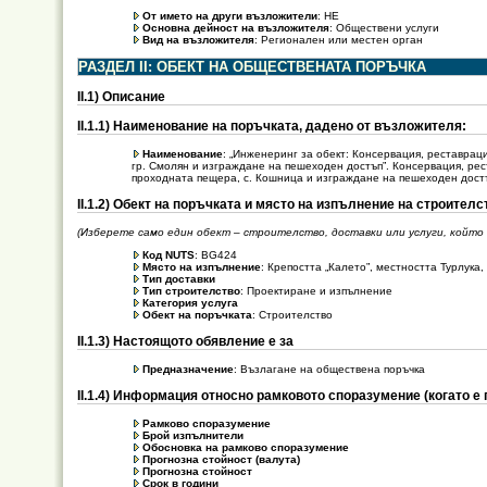
От името на други възложители
: НЕ
Основна дейност на възложителя
: Обществени услуги
Вид на възложителя
: Регионален или местен орган
РАЗДЕЛ ІI: ОБЕКТ НА ОБЩЕСТВЕНАТА ПОРЪЧКА
ІІ.1) Описание
ІІ.1.1) Наименование на поръчката, дадено от възложителя:
Наименование
: „Инженеринг за обект: Консервация, реставрац
гр. Смолян и изграждане на пешеходен достъп”. Консервация, рес
проходната пещера, с. Кошница и изграждане на пешеходен дост
ІІ.1.2) Обект на поръчката и място на изпълнение на строител
(Изберете само един обект – строителство, доставки или услуги, койт
Код NUTS
: BG424
Място на изпълнение
: Крепостта „Калето”, местността Турлука
Тип доставки
Тип строителство
: Проектиране и изпълнение
Категория услуга
Обект на поръчката
: Строителство
ІІ.1.3) Настоящото обявление е за
Предназначение
: Възлагане на обществена поръчка
ІІ.1.4) Информация относно рамковото споразумение (когато е
Рамково споразумение
Брой изпълнители
Обосновка на рамково споразумение
Прогнозна стойност (валута)
Прогнозна стойност
Срок в години