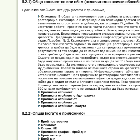
ІІ.2.1) Общо количество или обем (включително всички обособе
Прогнозна стойност, без ДДС (когато е приложимо)
Описание
: В обхвата на инженеринговите дейности влиза прое
реставрация, експониране и изграждане на пешеходни достъпи на 
изпълнение на строителните дейности, както следва:Подобект № 1
изготвяне работен проект по всички части съгласно техническото
изграждане на пешеходен достъп до обекта. Консервация по цяла
преизградени. Експониране посредством екскурзоводска пътека по
крепостта. Предвижда се информационна инфраструктура и изграж
отдих.Подобект № 2: Късноантичната и средновековна крепост „Ка
съгласно техническото задание за консервация, реставрация, ек
крепостта трябва да бъде почистена и да се продължат археологи
резултатите от тях следва да се вземат под внимание при изготв
стена трябва да бъде почистена, проучена, консервирана и реста
Същото се предвижда и за постройките, вътре в крепостта /какви
бъде направено прочистване и по пътеката до „Калето”. Също така
бъде премахната. За експонирането е предвидена е екскурзоводска
му дълбочина. Пътеката минава от външната страна на крепостта
обезопасителни парапети и перила. Информационните табла ще ос
историческа ценност. Чрез графичните реставрации посетителят щ
постигане на по-голям експозиционен ефект се предвижда осветл
който да е видим от пътя и близките населени места. Тези прожек
Кошница започва от паркинг (чието изграждане не е обект на пр
620 м, като приблизително по средата й трябва да бъде изграден
Прогнозна стойност
Прогнозна стойност от/до - валута
Прогнозна стойност от
Прогнозна стойност до
Прогнозна стойност - валута
ІІ.2.2) Опции (когато е приложимо)
Брой повторения
Описание
Опции
: НЕ
Прогнозен график - брой дни
Брой месеци
Брой дни