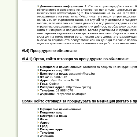
Допълнителна информация
: 1. Съгласно разпоредбата на чл. 
обявлението е изпратено по електронен път и пълен достъп до до
възложителя www.smolyan.bg.2. На основание чл. 47, ал. 3 от ЗОП
отстраняване на участника:- Участникът е в открито производств
на чл. 740 от Търговския закон, а в случай че участникът е чуж
актове, включително неговата дейност е под разпореждане на съд
упражнява определена професия или дейност, необходими за изп
която е извършено нарушението. Когато участникът е юридическо л
има парични задължения към държавата или към община по смисъла
сила акт на компетентен орган, освен ако е допуснато разсрочв
вноски за социалното осигуряване или на данъци съгласно правни
административно наказание за наемане на работа на незаконно 
VІ.4) Процедури по обжалване
VІ.4.1) Орган, който отговаря за процедурите по обжалване
Официално наименование
: Комисия за защита на конкуренция
Пощенски код
: 1000
Електронна поща
: cpcadmin@cpc.bg
Факс
: 02 9807315
Адрес
: бул. Витоша № 18
Град
: София
Интернет адрес
: http://www.cpc.bg
Телефон
: 02 9884070
Държава
: Република България
Орган, който отговаря за процедурата по медиация (когато е 
Официално наименование
Пощенски код
Електронна поща
Факс
Адрес
Град
Интернет адрес
Телефон
Държава