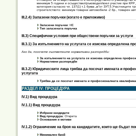
минимум 5 години и осъществил/ръководил/взел участие при КРР дей
категория съгласно чл. 137(1) т.1 буква „м”от ЗУТ.5.Участниците 
строителството: минимум товарни автомобили -2 бр., товарен ав
ІІІ.2.4) Запазени поръчки (когато е приложимо)
Запазени поръчки
: НЕ
Тип запазената поръчка
ІІІ.3) Специфични условия при обществени поръчки за услуги
ІІІ.3.1) За изпълнението на услугата се изисква определена п
Ако да, посочете съответните нормативни разпоредби:
За изпълнението на услугата се изисква определена профес
Нормативни разпоредби
ІІІ.3.2) Юридическите лица трябва да посочат имената и проф
услугата
Трябва да се посочат имената и професионалната квалифика
РАЗДЕЛ IV: ПРОЦЕДУРА
ІV.1) Вид процедура
ІV.1.1) Вид процедура
Избрани кандидати
Вид процедура
: Открита
Основания и мотиви
IV.1.2) Ограничение на броя на кандидатите, които ще бъдат 
Минимален брой