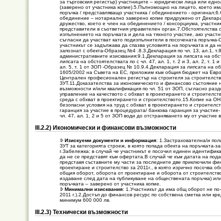
за търговския регистър) участниците – юридически лица или едно
(заверено от участника копие).5.Пълномощно на лицето, което и
поръчка / представляващо участника / обединението - оригинал;6
обединение – нотариално заверено копие придружено от Деклара
дружество, което е член на обединението / консорциума, участни
представители в съответния управителен орган.7.Обстоятелства 
изпълнението на поръчката и дела на тяхното участие, ако учас
съгласни да участват като подизпълнители в посочената поръчка-
участникът се задължава да спазва условията на поръчката и да 
запознат с обекта-Образец №4 .8.3.Декларация по чл. 13, ал.1, т.8
административните изисквания:9.1.Декларация за липсата на обстоя
липсата на обстоятелствата по с чл. 47, ал. 1, т. 2 и 3, ал. 2, т. 
ал. 5, т. 1 от ЗОП -Образец № 10.9.4.Декларация за липсата на обс
1605/2002 на Съвета на ЕС, приложим към общия бюджет на Евро
Централен професионален регистър на строителя за строителство на о
ЗУТ.11.Доказателства за икономическото и финансово състояние на
възможности и/или квалификация по чл. 51 от ЗОП, съгласно разде
управление на качеството с обхват в проектирането и строителст
среда с обхват в проектирането и строителството.15.Копие на O
безопасни условия на труд с обхват в проектирането и строителст
гаранция за участие в процедурата/ банкова гаранция за участие
чл. 47, ал. 1, 2 и 5 от ЗОП води до отстраняването му от участие 
ІІІ.2.2) Икономически и финансови възможности
Изискуеми документи и информация
: 1.Застрахователна/и пол
ЗУТ за категорията строеж, в която попада обекта на поръчката-з
г.Забележка: в случай че участникът е посочил единен идентифик
да не се представят към офертата.В случай че към датата на пода
представя съставните му части за последните две приключили фин
проектиране и строителство за 2011г., в която изрично посочва о
общия оборот, оборота от проектиране и оборота от строителство 
издаване след дата на публикуване на обществената поръчка) ил
поръчката – заверено от участника копие.
Минимални изисквания
: 1.Участникът да има общ оборот не по
2011 г.).2.Достъп до финансов ресурс по собствена сметка или к
минимум 600 000 лв.
ІІІ.2.3) Технически възможности