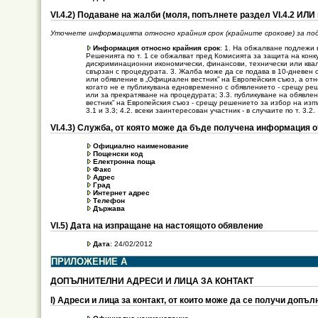
VІ.4.2) Подаване на жалби (моля, попълнете раздел VІ.4.2 ИЛИ
Уточнете информацията относно крайния срок (крайните срокове) за под
Информация относно крайния срок
: 1. На обжалване подлежи 
Решенията по т. 1 се обжалват пред Комисията за защита на кон
дискриминационни икономически, финансови, технически или квал
свързан с процедурата. 3. Жалба може да се подава в 10-дневен 
или обявление в „Официален вестник” на Европейския съюз, а отн
когато не е публикувана едновременно с обявлението - срещу ре
или за прекратяване на процедурата; 3.3. публикуване на обявл
вестник” на Европейския съюз - срещу решението за избор на изпъл
3.1 и 3.3; 4.2. всеки заинтересован участник - в случаите по т. 3.2.
VІ.4.3) Служба, от която може да бъде получена информация 
Официално наименование
Пощенски код
Електронна поща
Факс
Адрес
Град
Интернет адрес
Телефон
Държава
VI.5) Дата на изпращане на настоящото обявление
Дата
: 24/02/2012
ПРИЛОЖЕНИЕ А
ДОПЪЛНИТЕЛНИ АДРЕСИ И ЛИЦА ЗА КОНТАКТ
І) Адреси и лица за контакт, от които може да се получи доп