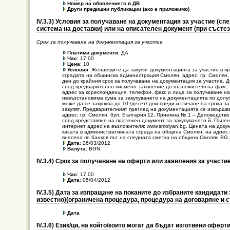
Номер на обявлението в ДВ
Други предишни публикации (ако е приложимо)
ІV.3.3) Условия за получаване на документация за участие (
система на доставки) или на описателен документ (при състе
Срок за получаване на документация за участие
Платими документи
: ДА
Час
: 17:00
Цена
: 10
Условия
: Желаещите да закупят документацията за участие в п
сградата на общинска администрация Смолян, адрес: гр. Смолян, 
ден до крайния срок за получаване на документация за участие. 
след предварително писмено заявление до възложителя на факс: 
адрес за кореспонденция, телефон, факс и лице за получаване на
невъзстановима сума за закупуването на документацията по долу
може да се закупува до 10 /десет/ дни преди изтичане на срока 
закупят. Предварителният преглед на документацията се извършв
адрес: гр. Смолян, бул. България 12, Приемна № 1 – Деловодство 
след представяне на платежен документ за закупуването й. Пълен
интернет адрес на възложителя: www.smolyan.bg. Цената на докуме
касата в административната сграда на община Смолян, на адрес гр
внесена по банков път на следната сметка на община Смолян B
Дата
: 26/03/2012
Валута
: BGN
ІV.3.4) Срок за получаване на оферти или заявления за участи
Час
: 17:00
Дата
: 05/04/2012
ІV.3.5) Дата за изпращане на поканите до избраните кандидати
известно)(ограничена процедура, процедура на договаряне и 
Дата
ІV.3.6) Език/ци, на който/които могат да бъдат изготвени офер