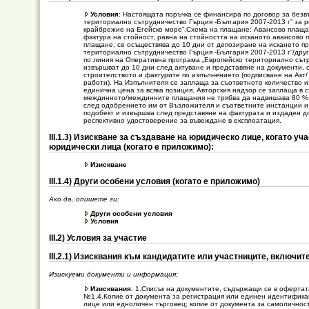
Условия
: Настоящата поръчка се финансира по договор за бе
териториално сътрудничество Гърция -България 2007-2013 г” за р
крайбрежие на Егейско море”.Схема на плащане: Авансово плащан
фактура на стойност, равна на стойността на исканото авансово 
плащане, се осъществява до 10 дни от депозиране на искането п
териториално сътрудничество Гърция -България 2007-2013 г”/дру
по линия на Оперативна програма „Европейско териториално сът
извършват до 10 дни след актуване и представяне на документи, 
строителството и фактурите по изпълнението (подписване на Акт
работи). На Изпълнителя се заплаща за съответното количество и
единична цена за всяка позиция. Авторския надзор се заплаща в 
междинното/междинните плащания не трябва да надвишава 80 % 
след одобрението им от Възложителя и съответните инстанции и 
подобект и извършва след представяне на фактурата и издаден до
респективно удостоверение за въвеждане в експлоатация.
ІІІ.1.3) Изискване за създаване на юридическо лице, когато у
юридически лица (когато е приложимо):
Изискване
ІІІ.1.4) Други особени условия (когато е приложимо)
Ако да, опишете ги:
Други особени условия
Условия
ІІІ.2) Условия за участие
ІІІ.2.1) Изисквания към кандидатите или участниците, включи
Изискуеми документи и информация:
Изисквания
: 1.Списък на документите, съдържащи се в оферта
№1.4.Копие от документа за регистрация или единен идентификаци
лице или едноличен търговец; копие от документа за самоличност,