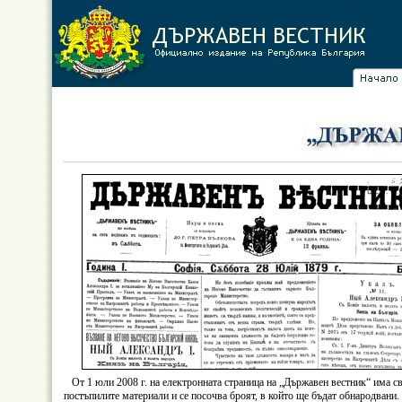
От 1 юли 2008 г. на електронната страница на „Държавен вестник“ има сво
постъпилите материали и се посочва броят, в който ще бъдат обнародвани.