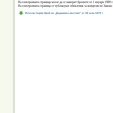
На електронната страница могат да се намерят броевете от 1 януари 1989 г.,
На електронната страница се публикуват обявления за концесии по Закона 
Изтегли първи брой на „Държавен вестник“ от 28 юли 1879 г.