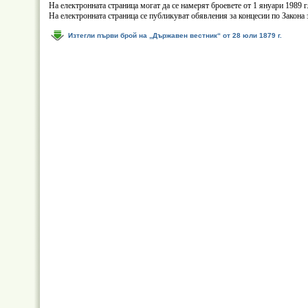
На електронната страница могат да се намерят броевете от 1 януари 1989 г.,
На електронната страница се публикуват обявления за концесии по Закона 
Изтегли първи брой на „Държавен вестник“ от 28 юли 1879 г.