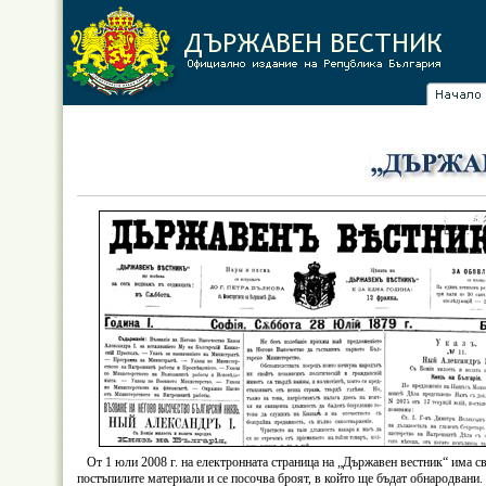
От 1 юли 2008 г. на електронната страница на „Държавен вестник“ има сво
постъпилите материали и се посочва броят, в който ще бъдат обнародвани.